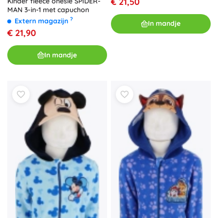
€ 21,50
Kinder fleece onesie SPIDER-
MAN 3-in-1 met capuchon
?
Extern magazijn
In mandje
€ 21,90
In mandje