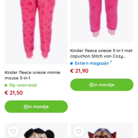
Kinder fleece onesie 3-in-1 met
capuchon Stitch van Cozy
Noxxiez (maat 98/104)
?
Extern magazijn
€ 21,90
Kinder fleece onesie minnie
mouse 3-in-1
In mandje
Op voorraad
€ 21,50
In mandje