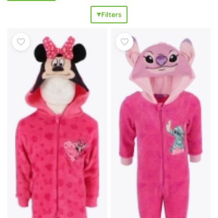
OEKO-TEX-certificering is
zacht voor de gevoelige huid
,
Filters
een fleece onesie is
sneldrogend
en
warm
, merino
reguleert de
lichaamstemperatuur op natuurlijke wijze
,
terwijl een softshell onesie
waterdicht
en
winddicht
is. Een
pyjama-onesie voor kinderen met rits of drukknoopjes
zorgt voor een
rustige slaap
zonder opkruipende shirts en
blote ruggetjes. Je kiest eenvoudig de juiste kinderonesie
op basis van het seizoen en de lengte van je kind: voor
pasgeborenen en baby’s is een onesie met een
doorlopende rits ideaal, voor peuters en kleuters een
elastische kinderonesie met capuchon en reflecterende
details. Ga voor
kwaliteitsmaterialen
, platte naden,
meegroeiende boorden en
gemakkelijk onderhoud
(machinewas, snel drogend). Er zijn
stijlvolle
prints en
effen varianten, onesies voor jongens en meisjes – van
lichte katoenen tot
warme
en
slijtvaste
winteronesies;
populair is ook de teddy- of fluffy onesie voor extra
zachtheid
.