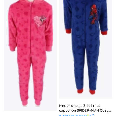
Kinder onesie 3-in-1 met
capuchon SPIDER-MAN Cozy
Noxxiez (maat 98/104)
?