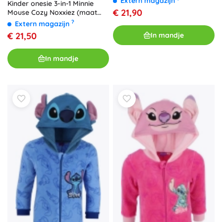
Extern magazijn
Kinder onesie 3-in-1 Minnie
€ 21,90
Mouse Cozy Noxxiez (maat
98/104)
?
Extern magazijn
€ 21,50
In mandje
In mandje