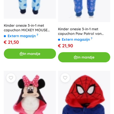
Kinder onesie 3-in-1 met
Kinder onesie 3-in-1 met
capuchon MICKEY MOUSE
capuchon Paw Patrol van
Cozy Noxxiez (maat 98/104)
?
Extern magazijn
Cozy Noxxiez
?
Extern magazijn
€ 21,50
€ 21,90
In mandje
In mandje