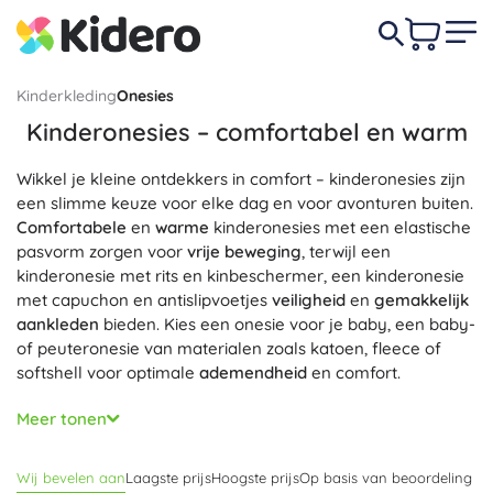
Kinderkleding
Onesies
Kinderonesies – comfortabel en warm
Wikkel je kleine ontdekkers in comfort – kinderonesies zijn
een slimme keuze voor elke dag en voor avonturen buiten.
Comfortabele
en
warme
kinderonesies met een elastische
pasvorm zorgen voor
vrije beweging
, terwijl een
kinderonesie met rits en kinbeschermer, een kinderonesie
met capuchon en antislipvoetjes
veiligheid
en
gemakkelijk
aankleden
bieden. Kies een onesie voor je baby, een baby-
of peuteronesie van materialen zoals katoen, fleece of
softshell voor optimale
ademendheid
en comfort.
Voor de winter en bij wind is een winteronesie voor
Meer tonen
kinderen en een gevoerde softshell onesie met
waterafstotende afwerking ideaal, voor de lente en herfst
Wij bevelen aan
Laagste prijs
Hoogste prijs
Op basis van beoordeling
juist een lichte sweatonesie. Een katoenen onesie met