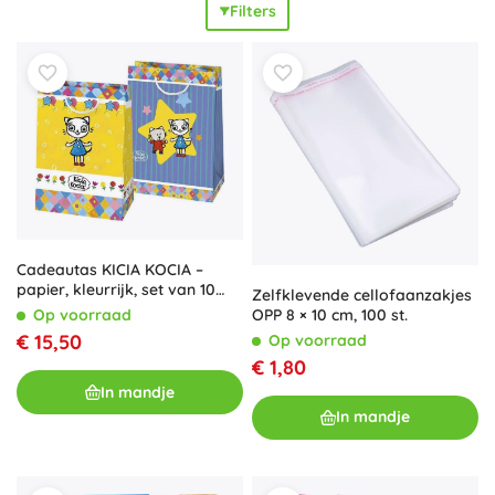
Filters
verpakken. Eco-opties omvatten kraft- en recyclebare
materialen en herbruikbare textiele zakjes. Voor
kinderfeestjes, huwelijksbedankjes en feestelijke
momenten vind je hier verjaardags- en
kerstcadeautasjes
,
cadeautasjes,
snoepzakjes
en partybags. Met
kinderprints
(dinosaurussen, eenhoorns, ballonnen), elegante effen
varianten
zonder bedrukking
en designs
met stijlvolle
bedrukking
– zo stem je eenvoudig de kleuren en het
thema van het feest op elkaar af.
Cadeautas KICIA KOCIA –
papier, kleurrijk, set van 10
Zelfklevende cellofaanzakjes
stuks
OPP 8 × 10 cm, 100 st.
Op voorraad
€ 15,50
Op voorraad
€ 1,80
In mandje
In mandje