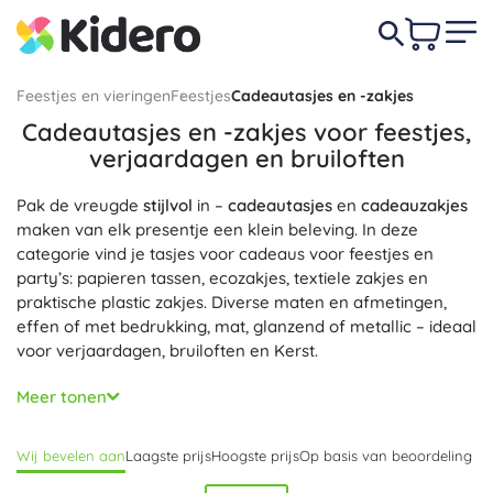
Feestjes en vieringen
Feestjes
Cadeautasjes en -zakjes
Cadeautasjes en -zakjes voor feestjes,
verjaardagen en bruiloften
Pak de vreugde
stijlvol
in –
cadeautasjes
en
cadeauzakjes
maken van elk presentje een klein beleving. In deze
categorie vind je tasjes voor cadeaus voor feestjes en
party’s: papieren tassen, ecozakjes, textiele zakjes en
praktische plastic zakjes. Diverse maten en afmetingen,
effen of met bedrukking, mat, glanzend of metallic – ideaal
voor verjaardagen, bruiloften en Kerst.
Functionaliteit en uitstraling gaan hand in hand: papieren
Meer tonen
tassen in verschillende gramsgewichten en lamineringen
met
stevige handvatten
van koord of lint,
duurzame
Wij bevelen aan
Laagste prijs
Hoogste prijs
Op basis van beoordeling
cadeautassen met verstevigde bodem en zakjes met
trekkoord, zelfklevende sluiting of rits voor
veilig