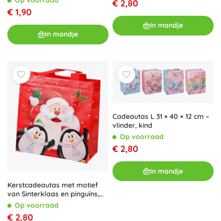
€ 2,80
€ 1,90
In mandje
In mandje
Cadeautas L 31 × 40 × 12 cm –
vlinder, kind
Op voorraad
€ 2,80
In mandje
Kerstcadeautas met motief
van Sinterklaas en pinguïns,
rood, 22 × 22 × 11 cm
Op voorraad
€ 2,80