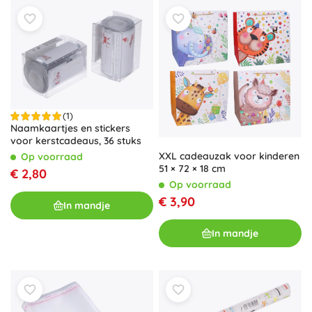
(1)
Naamkaartjes en stickers
voor kerstcadeaus, 36 stuks
XXL cadeauzak voor kinderen
Op voorraad
51 × 72 × 18 cm
€ 2,80
Op voorraad
€ 3,90
In mandje
In mandje