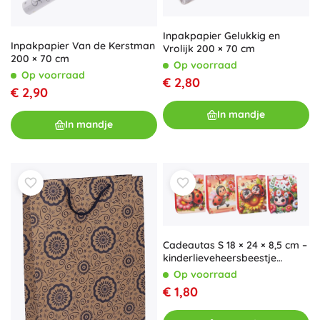
Inpakpapier Gelukkig en
Inpakpapier Van de Kerstman
Vrolijk 200 × 70 cm
200 × 70 cm
Op voorraad
Op voorraad
€ 2,80
€ 2,90
In mandje
In mandje
Cadeautas S 18 × 24 × 8,5 cm –
kinderlieveheersbeestje
(meerdere varianten)
Op voorraad
€ 1,80