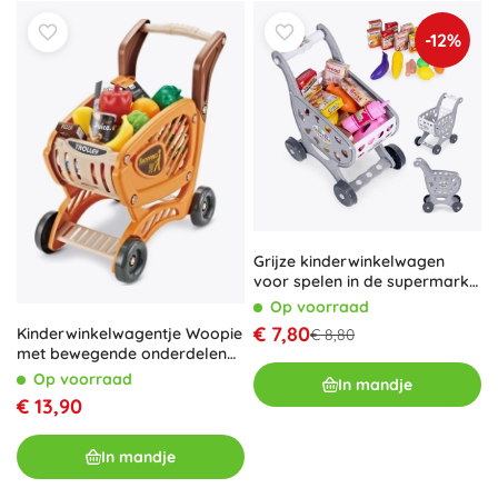
-12%
Grijze kinderwinkelwagen
voor spelen in de supermarkt
of keuken + 18 accessoires
Op voorraad
€ 7,80
Kinderwinkelwagentje Woopie
€ 8,80
met bewegende onderdelen
en 42 accessoires
Op voorraad
In mandje
€ 13,90
In mandje