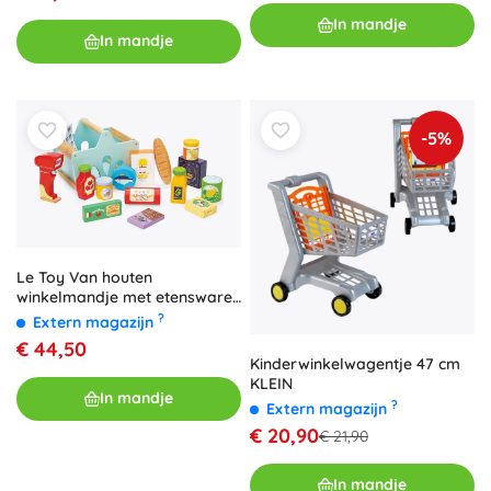
In mandje
In mandje
-5%
Le Toy Van houten
winkelmandje met etenswaren
en scanner
?
Extern magazijn
€ 44,50
Kinderwinkelwagentje 47 cm
KLEIN
In mandje
?
Extern magazijn
€ 20,90
€ 21,90
In mandje