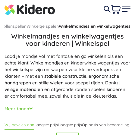
rollenspellen
Winkeltje spelen
Winkelmandjes en winkelwagentjes
Winkelmandjes en winkelwagentjes
voor kinderen | Winkelspel
Laad je mandje vol met fantasie en ga winkelen als een
echte klant! Winkelmandjes en kinderwinkelwagentjes voor
het winkelspel zijn ontworpen voor kleine verkopers én
klanten – met een
stabiele constructie
,
ergonomische
handgrepen
en
stille wielen
voor soepel rijden. Dankzij
veilige materialen
en afgeronde randen spelen kinderen
er comfortabel mee, zowel thuis als in de kleuterklas.
Kies een handmandje voor kinderen, een licht opvouwbaar
Meer tonen
mandje of een kinderwinkelwagentje met mand op wielen
– in verschillende maten voor kleuters en schoolgaande
Wij bevelen aan
Laagste prijs
Hoogste prijs
Op basis van beoordeling
kinderen. Praktische details zoals een uitneembare tas,
ruimte voor speelgoedeten en rubberen wielranden