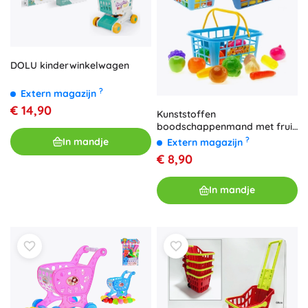
DOLU kinderwinkelwagen
?
Extern magazijn
€ 14,90
Kunststoffen
boodschappenmand met fruit
en groenten CASDON 21 cm
?
In mandje
Extern magazijn
€ 8,90
In mandje