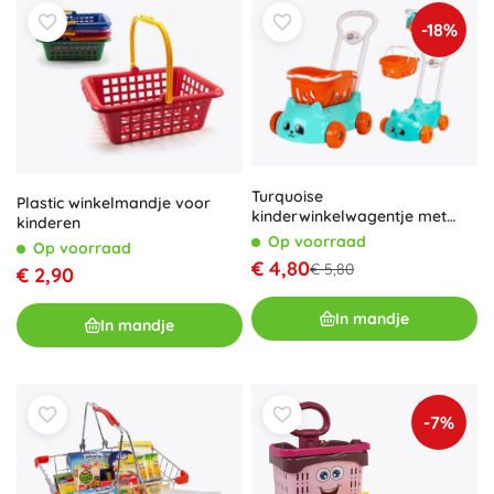
-18%
Turquoise
Plastic winkelmandje voor
kinderwinkelwagentje met
kinderen
kattenmotief en afneembaar
Op voorraad
Op voorraad
mandje
€ 4,80
€ 5,80
€ 2,90
In mandje
In mandje
-7%