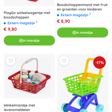
Boodschappenmand met fruit
en groenten voor kinderen
PlayGo winkelwagentje met
?
Extern magazijn
boodschappen
€ 8,90
?
Extern magazijn
€ 9,80
In mandje
In mandje
-17%
Winkelmandje met
levensmiddelen