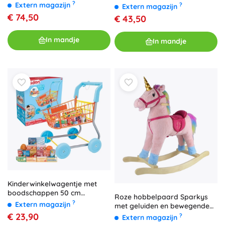
TOY VAN
?
Extern magazijn
?
Extern magazijn
€ 74,50
€ 43,50
In mandje
In mandje
Kinderwinkelwagentje met
boodschappen 50 cm
Roze hobbelpaard Sparkys
CASDON Little Shopper
?
Extern magazijn
met geluiden en bewegende
bek
€ 23,90
?
Extern magazijn