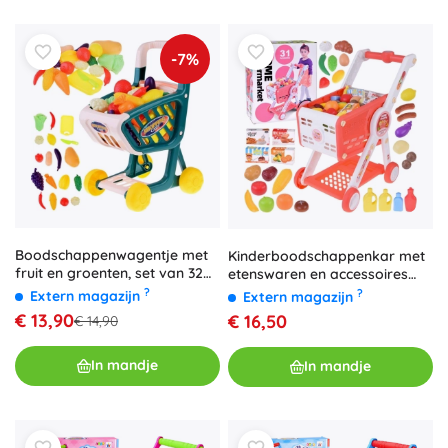
-7%
Boodschappenwagentje met
Kinderboodschappenkar met
fruit en groenten, set van 32
etenswaren en accessoires
stuks
voor winkelspel
?
?
Extern magazijn
Extern magazijn
€ 13,90
€ 16,50
€ 14,90
In mandje
In mandje