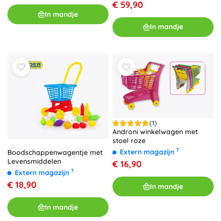
€ 59,90
In mandje
In mandje
(1)
Androni winkelwagen met
stoel roze
?
Extern magazijn
Boodschappenwagentje met
Levensmiddelen
€ 16,90
?
Extern magazijn
€ 18,90
In mandje
In mandje