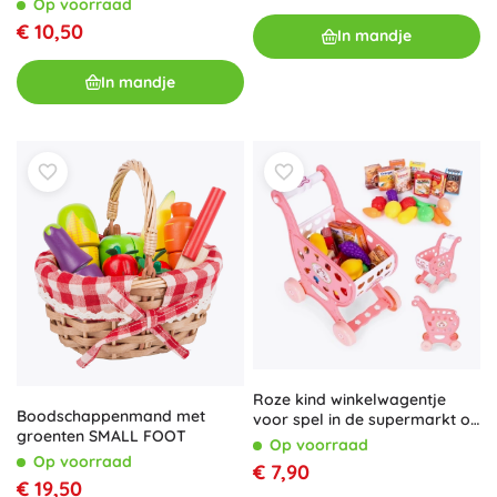
Op voorraad
€ 10,50
In mandje
In mandje
Roze kind winkelwagentje
Boodschappenmand met
voor spel in de supermarkt of
groenten SMALL FOOT
keuken + 18 accessoires
Op voorraad
Op voorraad
€ 7,90
€ 19,50