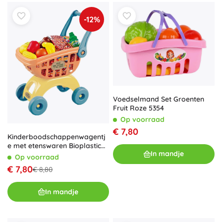
-12%
Voedselmand Set Groenten
Fruit Roze 5354
Op voorraad
€ 7,80
Kinderboodschappenwagentj
e met etenswaren Bioplastic
In mandje
41,5 cm
Op voorraad
€ 7,80
€ 8,80
In mandje