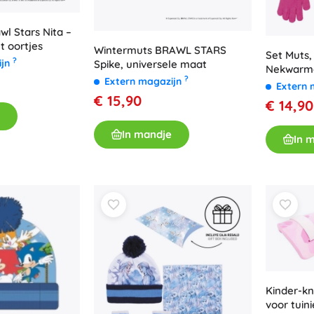
Boeken
l Stars Nita –
Werk- en doeboekjes
t oortjes
Wintermuts BRAWL STARS
Set Muts
Voor de allerkleinsten
?
ijn
Spike, universele maat
Nekwarme
Boekaccessoires
?
Extern magazijn
Extern 
Ansichtkaarten
€ 15,90
€ 14,90
Voor kleine vertellers
+
Meer tonen
In mandje
In 
Winkelinrichting
Kinder-k
voor tuin