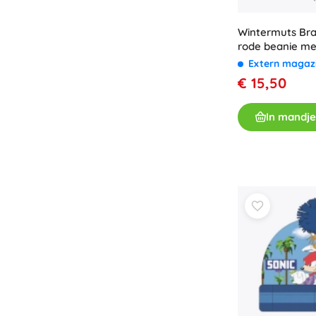
Accessoires
Wintermuts Braw
Batterijen
rode beanie me
Vervangende onderdelen
Extern magaz
Pompjes
€ 15,50
In mandje
Cadeaubonnen