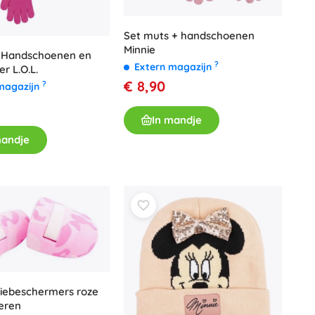
Voor meisjes
Set muts + handschoenen
Sieraden
Minnie
, Handschoenen en
Handtasjes
?
Extern magazijn
r L.O.L.
Sieradendoosjes
€ 8,90
?
magazijn
In mandje
mandje
niebeschermers roze
ieren