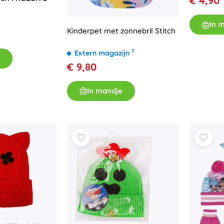
€ 4,90
Uitrusting voor kinderen
Veiligheid
In 
Kinderpet met zonnebril Stitch
Voeden en borstvoeding
Koupání
?
Extern magazijn
Kinderwagens
€ 9,80
Slaap
+
Meer tonen
In mandje
Elektronisch speelgoed
Afstandsbedienbare speelgoed
Spelconsoles
Drones
Kijk op
Microscopen en telescopen
+
Meer tonen