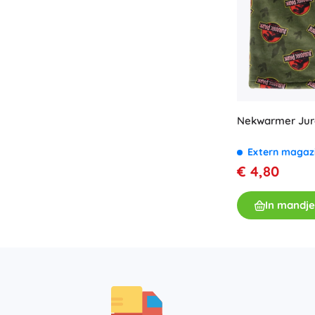
Nekwarmer Jura
Extern magaz
€ 4,80
In mandje