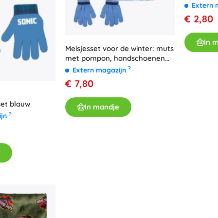
Extern 
€ 2,80
In 
Meisjesset voor de winter: muts
met pompon, handschoenen
en nekwarmer FROZEN 2
?
Extern magazijn
€ 7,80
et blauw
In mandje
?
ijn