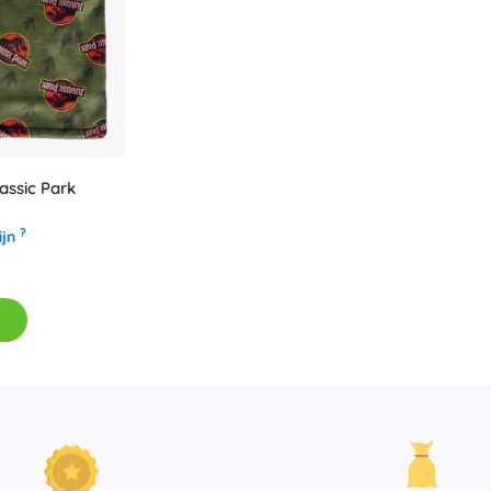
ssic Park
?
ijn