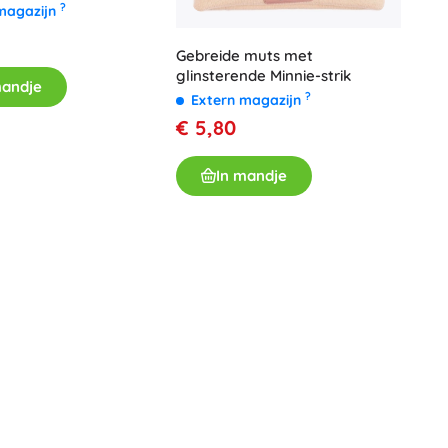
?
magazijn
Gebreide muts met
glinsterende Minnie-strik
mandje
?
Extern magazijn
€ 5,80
In mandje