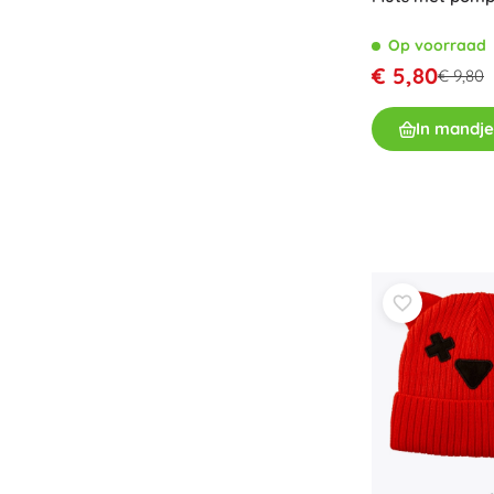
Speelgoed voor de allerkleinsten
Op voorraad
Rammelaars, bijtringen en fopspenen
€ 5,80
€ 9,80
Interactieve speelgoed
Puzzels, hamerspeelgoed en blokken
In mandje
Knuffeldoekjes en tutteldoekjes
Loop- en trekspeelgoed
+
Meer tonen
Badspeelgoed