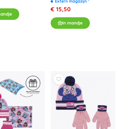
Extern magazijn
Wapens
€ 15,50
Pistolen
mandje
Zwaarden en dolken
In mandje
Waterpistolen
Bogen
Kruisbogen
+
Meer tonen
Kinderkleding
Babykleding
T-shirts
Schoenen
Sweaters en truien
Sokken en panty’s
+
Meer tonen