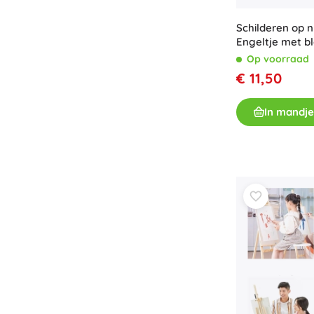
Speelgoed voor de allerkleinsten
Schilderen op
Rammelaars, bijtringen en fopspenen
Engeltje met b
Interactieve speelgoed
cm
Op voorraad
Puzzels, hamerspeelgoed en blokken
€ 11,50
Knuffeldoekjes en tutteldoekjes
Loop- en trekspeelgoed
In mandje
+
Meer tonen
Badspeelgoed