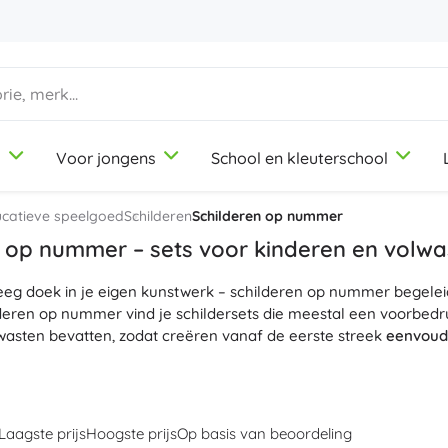
d
Voor jongens
School en kleuterschool
1-3 jaar
1-3 jaar
1-3 jaar
Knutsel- en tekenspullen
Duplo
Beroepsrollenspellen
ucatieve speelgoed
Schilderen
Schilderen op nummer
Klei
Schoonheidssalon
n op nummer – sets voor kinderen en volw
Kleurpotloden
Koks
eg doek in je eigen kunstwerk – schilderen op nummer begeleid
Stiften
Winkeltje spelen
9-12 jaar
9-12 jaar
9-12 jaar
Icons
lderen op nummer vind je schildersets die meestal een voorbe
Stempels
Werkplaats
wasten bevatten, zodat creëren vanaf de eerste streek
eenvoud
Schorten en tafelkleden
Huishouden
t schilderij op nummer dat bij je past: dieren, landschappen, ste
+
+
Meer tonen
Meer tonen
Disney
ten 30×40 cm of 40×50 cm en in verschillende moeilijkheidsgra
ne motoriek, geduld en concentratie, terwijl de
prachtige motiev
Laagste prijs
Hoogste prijs
Op basis van beoordeling
ezin
maken – schilderen op nummer voor kinderen én voor volw
Kantoorbenodigdheden
Licentie