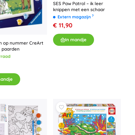
SES Paw Patrol – ik leer
Voor meisjes
knippen met een schaar
?
Extern magazijn
Sieraden
€ 11,90
Handtasjes
Sieradendoosjes
In mandje
en op nummer CreArt
e paarden
rraad
mandje