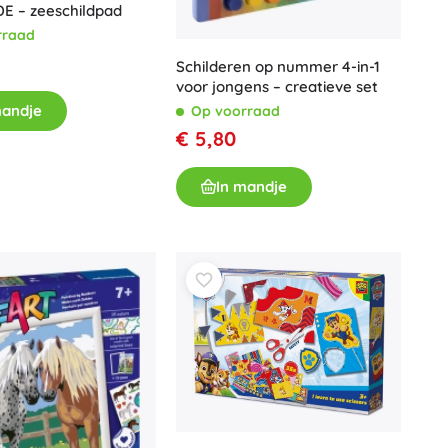
 – zeeschildpad
Wapens
rraad
Pistolen
Schilderen op nummer 4-in-1
Zwaarden en dolken
voor jongens – creatieve set
Waterpistolen
mandje
Op voorraad
Bogen
€ 5,80
Kruisbogen
+
Meer tonen
In mandje
Kinderkleding
Babykleding
T-shirts
Schoenen
Sweaters en truien
Petten en hoeden
+
Meer tonen