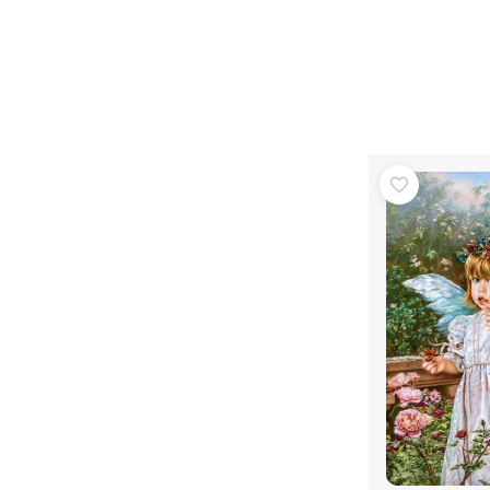
Architecture
Puzzels
Bordspellen
Hersenkrakers
Art
Kaartspellen
Partyspellen
+
Meer tonen
Batman
Feestjes en vieringen
Feestjes
Vidiyo
Kostuums
Accessoires voor kostuums
Halloween
Frozen
Pasen