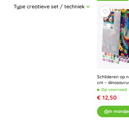
unieke interieu
Type creatieve set / techniek
Ninjago
Ravensburger
grotere vlakken
Clementoni
een overzichtel
Trefl
gevoel van
suc
Baagl
Harry Potter
Small Foot
+
Meer tonen
Minecraft
Broodtrommels
Bouwsets
Kunststof bouwsets
Schilderen op 
Houten bouwsets
Animal Crossing
cm – dinosaur
Magnetische bouwsets
Portemonnees
Op voorraad
Knikkerbanen
€ 12,50
Schroefbare bouwsets
Sonic the Hedgehog
+
Meer tonen
In mandje
Gezelschapsspellen en puzzels