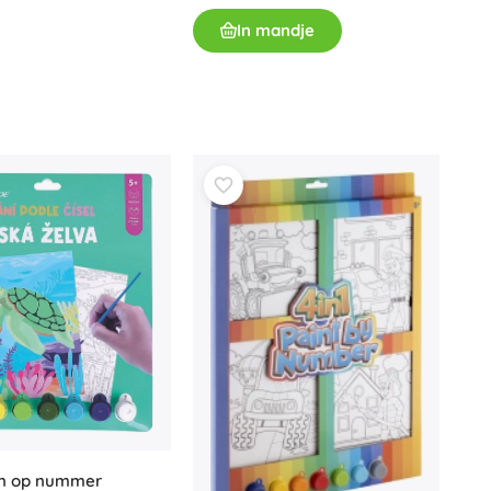
Jurassic World
In mandje
Knuffels
Pluche figuren uit films en sprookjes
Interactieve knuffels
One Piece
Hangers
Knuffels en tutdoekjes voor de allerkleinsten
+
Meer tonen
Gabby’s Poppenhuis
Poppen en baby’s
Poppen
Avatar
Accessoires voor baby’s
Baby’s
Accessoires voor poppen
Stoffen poppen
+
Meer tonen
en op nummer