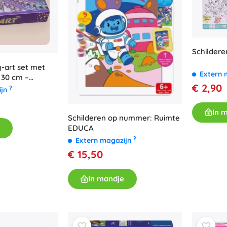
Schilder
g-art set met
Extern 
 30 cm –
€ 2,90
?
ijn
In 
Schilderen op nummer: Ruimte
EDUCA
?
Extern magazijn
€ 15,50
In mandje