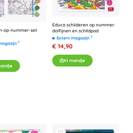
Educa schilderen op nummer:
en-op-nummer-set
dolfijnen en schildpad
?
Extern magazijn
?
magazijn
€ 14,90
In mandje
mandje