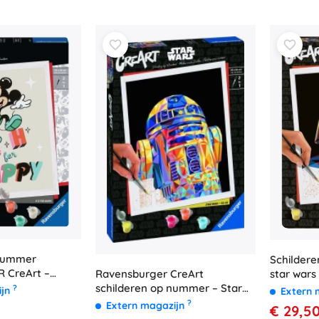
 nummer
Schildere
 CreArt –
Ravensburger CreArt
star wars
H is for Happy,
schilderen op nummer – Star
?
ijn
Extern 
Wars: R2‑D2
?
Extern magazijn
€ 29,5