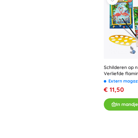
Schilderen op 
Verliefde flami
Extern magaz
€ 11,50
In mandje