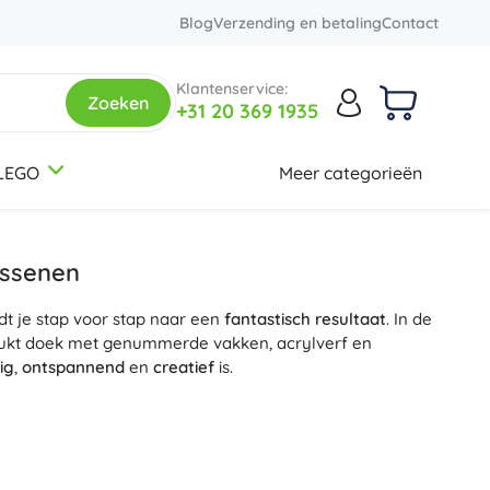
Blog
Verzending en betaling
Contact
Klantenservice:
Zoeken
+31 20 369 1935
LEGO
Meer categorieën
3-5 jaar
3-5 jaar
3-5 jaar
Rugzakken en tassen
Botanical Collection
Thema's
Schoolrugzakken
Dinosaurussen
assenen
Kinder rugzakjes
Spoorwegen
t je stap voor stap naar een
Rugzaksets
Eenhoorns
fantastisch resultaat
. In de
12+ jaar
12+ jaar
12+ jaar
Creator 3-in-1
drukt doek met genummerde vakken, acrylverf en
Rugzakken voor studenten
Prinsessen
ig
,
ontspannend
en
creatief
is.
Tassen
Soldaten
den, bloemen, portretten en abstracte motieven, in de
+
+
Meer tonen
Meer tonen
Friends
den. Dankzij het duidelijke voorbeeld en de nummers
en
en
anti-stress ontspanning
van het maken een
plezier
assenen. Het voltooide
schilderij op nummer
wordt een
Etuis en pennenhouders
Creatieve en educatieve speelgoed