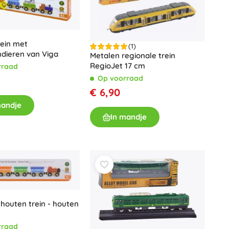
rein met
(1)
ndieren van Viga
Metalen regionale trein
RegioJet 17 cm
rraad
Op voorraad
€ 6,90
mandje
In mandje
 houten trein - houten
rraad