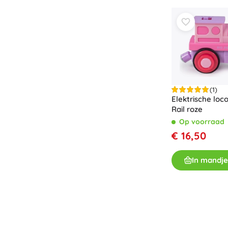
Speelgoed voor de allerkleinsten
Rammelaars, bijtringen en fopspenen
Interactieve speelgoed
Puzzels, hamerspeelgoed en blokken
Knuffeldoekjes en tutteldoekjes
Loop- en trekspeelgoed
+
Meer tonen
(1)
Elektrische loc
Rail roze
Op voorraad
Badspeelgoed
€ 16,50
In mandje