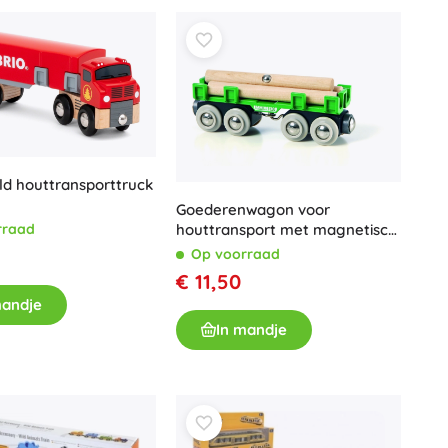
Voor meisjes
Sieraden
Handtasjes
Sieradendoosjes
d houttransporttruck
Goederenwagon voor
houttransport met magnetisch
rraad
mechanisme
Op voorraad
€ 11,50
mandje
In mandje