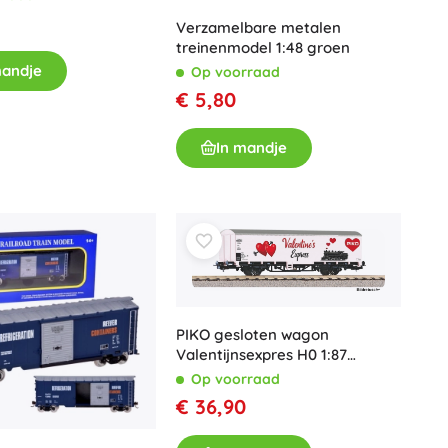
Verzamelbare metalen
treinenmodel 1:48 groen
mandje
Op voorraad
€ 5,80
In mandje
PIKO gesloten wagon
Valentijnsexpres H0 1:87
gelimiteerde editie
Op voorraad
€ 36,90