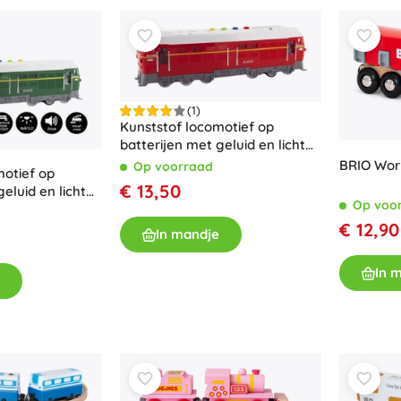
Accessoires
Batterijen
Vervangende onderdelen
Pompjes
(1)
Kunststof locomotief op
batterijen met geluid en licht
35 cm – Rood
BRIO Worl
Op voorraad
motief op
€ 13,50
eluid en licht
Op voo
Winkelinrichting
€ 12,90
In mandje
In 