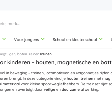
d
Voor jongens
School en kleuterschool
1-3 jaar
1-3 jaar
1-3 jaar
Knutsel- en tekenspullen
Duplo
Beroepsrollenspellen
vliegtuigen, boten
Treinen
Treinen
Klei
Schoonheidssalon
or kinderen – houten, magnetische en bat
Kleurpotloden
Koks
 vol in beweging – treinen, locomotieven en wagonnetjes rijden 
Stiften
Winkeltje spelen
9-12 jaar
9-12 jaar
9-12 jaar
Icons
ren brengt. In deze categorie vind je
houten treinen
met
magn
Stempels
Werkplaats
ailmateriaal
voor kleine spoorwegliefhebbers. De treinset rijdt s
Schorten en tafelkleden
Huishouden
angen en overtuigt door
veilige
en
duurzame
afwerking.
+
+
Meer tonen
Meer tonen
Disney
 eigen spoorbaan uit: startsets, railextensies, wissels, bruggen, 
e scenario’s. Onderdelen zijn
compatibel
met de meeste houten r
goederenwagons
stevig
bij elkaar. Het modulaire systeem maak
Kantoorbenodigdheden
Licentie