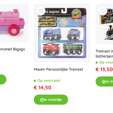
Uitrusting voor kinderen
Veiligheid
Voeden en borstvoeding
Koupání
Kinderwagens
Slaap
+
Meer tonen
omotief Bigjigs
Treinset 
batterije
Elektronisch speelgoed
Op voo
€ 13,50
Maxim Persoonlijke Treinset
Afstandsbedienbare speelgoed
Spelconsoles
Op voorraad
In 
Drones
€ 14,50
Kijk op
Microscopen en telescopen
In mandje
+
Meer tonen