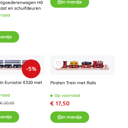
In mandje
elgoederenwagen H0
kast en schuifdeuren
rraad
mandje
-5%
ein Eurostar E320 met
Piraten Trein met Rails
rraad
Op voorraad
€ 17,50
€ 20,50
mandje
In mandje