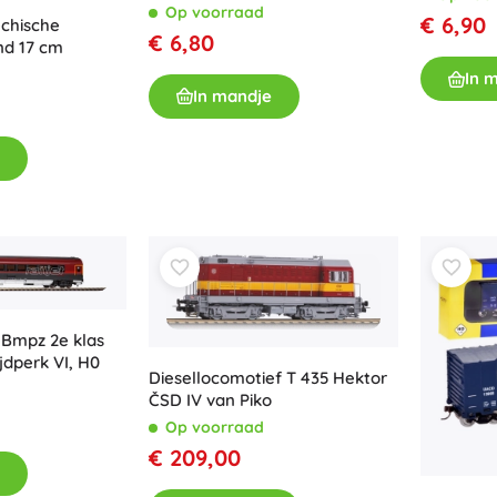
Op voorraad
€ 6,90
echische
€ 6,80
nd 17 cm
In 
In mandje
 Bmpz 2e klas
jdperk VI, H0
Diesellocomotief T 435 Hektor
ČSD IV van Piko
Op voorraad
€ 209,00