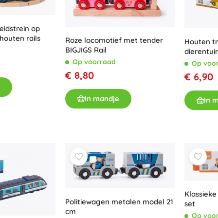
eidstrein op
houten rails
Roze locomotief met tender
Houten t
BIGJIGS Rail
dierentui
Op voorraad
Op voo
€ 8,80
€ 6,90
In mandje
In 
Klassieke
Politiewagen metalen model 21
set
cm
Op voo