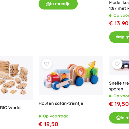
Model ko
In mandje
1:87 met 
Op voo
€ 13,90
In 
Snelle tr
sporen
Op voo
€ 19,50
Houten safari-treintje
BRIO World
Op voorraad
In 
€ 19,50