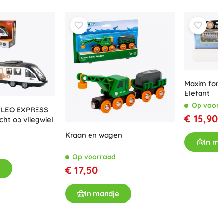
Bluey
Buitenspellen
Voertuigen voor kinderen
Zandspeelgoed
Dots
Waterspeelgoed
Bellenblaas
+
Meer tonen
Maxim for
DC
Elefant
Op voo
n LEO EXPRESS
Kinderkamer
€ 15,90
cht op vliegwiel
Decoraties
Kraan en wagen
Wednesday
Nachtlampjes en projectoren
In 
Opbergruimte
Op voorraad
Skippers en wipdieren
€ 17,50
Lord of the Rings
Tenten en huisjes
+
Meer tonen
In mandje