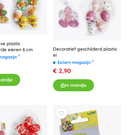
Wapens
Pistolen
Zwaarden en dolken
Waterpistolen
Bogen
ve plastic
Kruisbogen
Decoratief geschilderd plastic
rde eieren 6 cm
+
Meer tonen
ei
?
magazijn
?
Extern magazijn
€ 2,90
Kinderkleding
mandje
Babykleding
In mandje
T-shirts
Schoenen
Sweaters en truien
Sokken en panty’s
+
Meer tonen