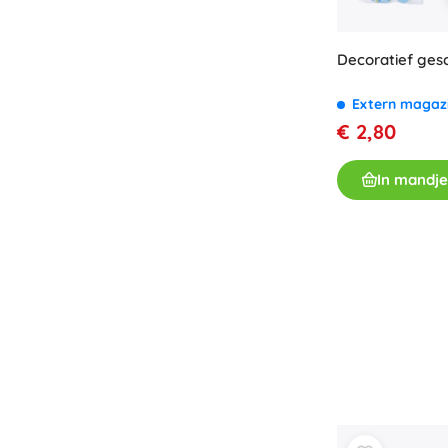
Boeken
Werk- en doeboekjes
Decoratief gesc
Voor de allerkleinsten
Extern magaz
Boekaccessoires
€ 2,80
Ansichtkaarten
Voor kleine vertellers
In mandje
+
Meer tonen
Cadeaubonnen