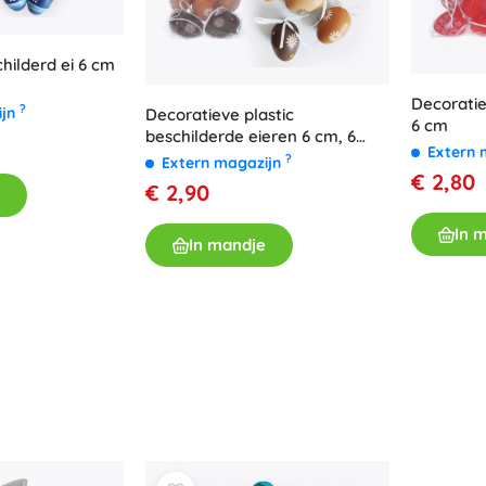
Accessoires
Batterijen
hilderd ei 6 cm
Vervangende onderdelen
Decoratie
?
ijn
Decoratieve plastic
Pompjes
6 cm
beschilderde eieren 6 cm, 6
Extern 
stuks
?
Extern magazijn
€ 2,80
€ 2,90
In 
In mandje
Winkelinrichting