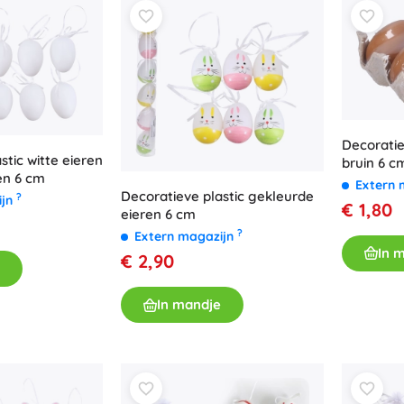
Bluey
Buitenspellen
Voertuigen voor kinderen
Zandspeelgoed
Dots
Waterspeelgoed
Bellenblaas
Decoratie
+
Meer tonen
stic witte eieren
bruin 6 cm
DC
en 6 cm
Extern 
Decoratieve plastic gekleurde
?
ijn
€ 1,80
Kinderkamer
eieren 6 cm
?
Extern magazijn
Decoraties
Wednesday
In 
€ 2,90
Nachtlampjes en projectoren
Opbergruimte
In mandje
Skippers en wipdieren
Lord of the Rings
Tenten en huisjes
+
Meer tonen