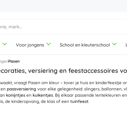
d
Voor jongens
School en kleuterschool
1-3 jaar
1-3 jaar
1-3 jaar
Knutsel- en tekenspullen
Duplo
Beroepsrollenspellen
ingen
Pasen
Klei
Schoonheidssalon
coraties, versiering en feestaccessoires v
Kleurpotloden
Koks
twaakt, vraagt Pasen om kleur – tover je huis en kinderfeestje 
Stiften
Winkeltje spelen
9-12 jaar
9-12 jaar
9-12 jaar
Icons
en
paasversiering
voor elke gelegenheid: slingers, ballonnen,
Stempels
Werkplaats
van
konijntjes
en
kuikentjes
. Bij elkaar passende lentekleuren e
Schorten en tafelkleden
Huishouden
s, de kinderopvang, de klas of een
tuinfeest
.
+
+
Meer tonen
Meer tonen
Friends
knutselen waarderen eierverf, krimpfolie om eieren te omhullen, e
kinderen. Daarmee maak je
prachtige paaseieren
en
originele
ei
elt de fantasie en fijne motoriek en maakt de voorbereidingen 
Kantoorbenodigdheden
Licentie