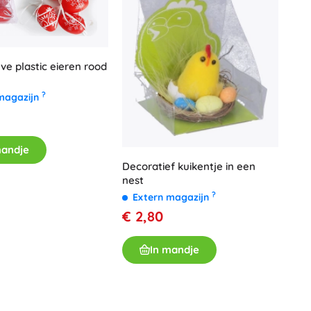
Voor meisjes
Sieraden
Handtasjes
ve plastic eieren rood
Sieradendoosjes
?
magazijn
mandje
Decoratief kuikentje in een
nest
?
Extern magazijn
€ 2,80
In mandje