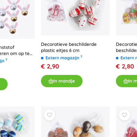
Uitrusting voor kinderen
Veiligheid
Voeden en borstvoeding
Koupání
Kinderwagens
Decoratieve beschilderde
Decoratie
Slaap
nststof
plastic eitjes 6 cm
beschilde
ieren om op te
+
Meer tonen
?
Extern magazijn
Extern 
 stuks
?
ijn
€ 2,90
€ 2,80
Elektronisch speelgoed
In mandje
In 
Afstandsbedienbare speelgoed
Spelconsoles
Drones
Kijk op
Microscopen en telescopen
+
Meer tonen