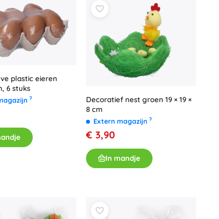
Jurassic World
Knuffels
Pluche figuren uit films en sprookjes
Interactieve knuffels
One Piece
Hangers
Knuffels en tutdoekjes voor de allerkleinsten
ve plastic eieren
+
Meer tonen
, 6 stuks
Gabby’s Poppenhuis
Decoratief nest groen 19 × 19 ×
?
magazijn
8 cm
Poppen en baby’s
?
Extern magazijn
Poppen
€ 3,90
Avatar
mandje
Accessoires voor baby’s
Baby’s
In mandje
Accessoires voor poppen
Stoffen poppen
+
Meer tonen