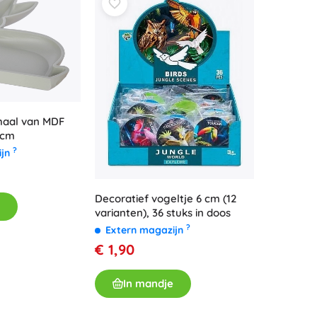
haal van MDF
 cm
?
ijn
Decoratief vogeltje 6 cm (12
varianten), 36 stuks in doos
?
Extern magazijn
€ 1,90
In mandje