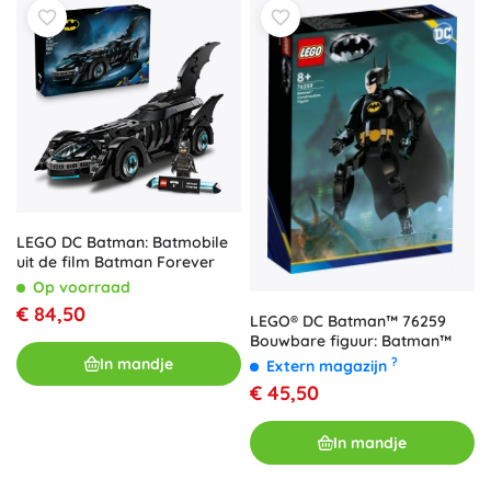
LEGO DC Batman: Batmobile
uit de film Batman Forever
Op voorraad
€ 84,50
LEGO® DC Batman™ 76259
Bouwbare figuur: Batman™
In mandje
?
Extern magazijn
€ 45,50
In mandje