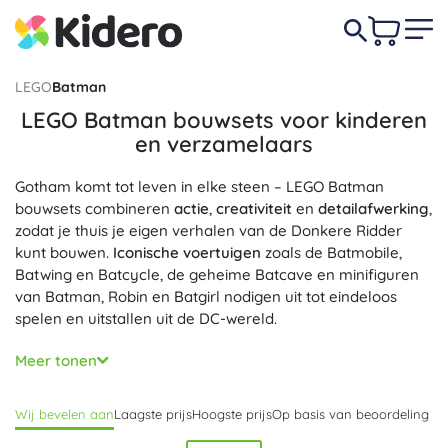
LEGO
Batman
LEGO Batman bouwsets voor kinderen
en verzamelaars
Gotham komt tot leven in elke steen – LEGO Batman
bouwsets combineren
actie
,
creativiteit
en
detailafwerking
,
zodat je thuis je eigen verhalen van de Donkere Ridder
kunt bouwen.
Iconische voertuigen
zoals de Batmobile,
Batwing en Batcycle, de geheime Batcave en minifiguren
van Batman, Robin en Batgirl nodigen uit tot eindeloos
spelen en uitstallen uit de DC-wereld.
Kies een set op basis van leeftijd en vaardigheid: 4+ met
Meer tonen
Start Bricks voor
snel en eenvoudig bouwen
, 7+ boordevol
speelfuncties
(schieters, beweeglijke vleugels, te openen
Wij bevelen aan
Laagste prijs
Hoogste prijs
Op basis van beoordeling
cockpits) en 18+ modellen met
verfijnde details
voor
display en collecties. Verzamelaars waarderen exclusieve