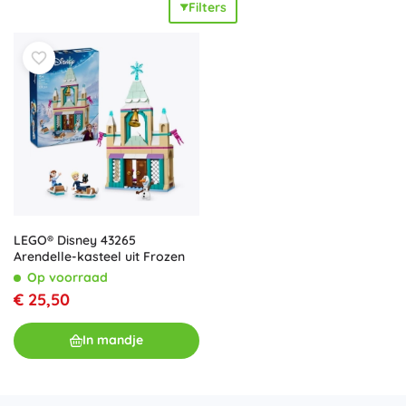
Filters
geleverd met geliefde
minipoppetjes
en figuren (Elsa,
Anna, Olaf, Kristoff, Sven).
Duidelijke instructies
en
duurzame LEGO-stenen
zorgen voor ontspannen bouwen
en ombouwen. De
LEGO Frozen
-sets zijn volledig
compatibel
met andere LEGO-sets, zodat je Arendelle
eenvoudig uitbreidt met extra huisjes, koetsen of winterse
taferelen. Kinderen oefenen hun
fijne motoriek
, leren
samenwerken en ontwikkelen het vermogen om hun eigen
Disney-verhalen te vertellen. Of je nu zoekt naar een
kleinere set voor onderweg of een groots kasteel, je vindt
een
magisch cadeau
voor alle fans van Frozen.
LEGO® Disney 43265
Arendelle-kasteel uit Frozen
Op voorraad
€ 25,50
In mandje