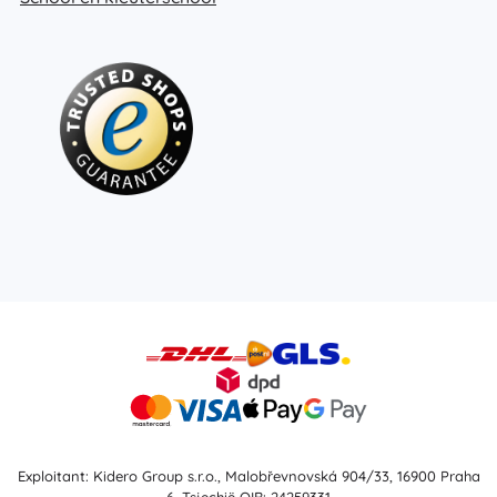
Exploitant: Kidero Group s.r.o., Malobřevnovská 904/33, 16900 Praha
6, Tsjechië OIB: 24259331