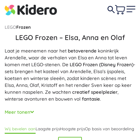
LEGO
Frozen
LEGO Frozen – Elsa, Anna en Olaf
Laat je meenemen naar het
betoverende
koninkrijk
Arendelle, waar de verhalen van Elsa en Anna tot leven
komen met LEGO-stenen. De
LEGO Frozen (Disney Frozen)
-
sets brengen het kasteel van Arendelle, Elsa’s ijspaleis,
koetsen en winterse sleeën, zodat kinderen scènes met
Elsa, Anna, Olaf, Kristoff en het rendier Sven keer op keer
kunnen naspelen. Ze wachten
creatief speelplezier
,
winterse avonturen en bouwen vol
fantasie
.
Kies uit een gevarieerd aanbod – van eenvoudige
4+
-sets
Meer tonen
met startonderdelen voor beginners tot
gedetailleerde
bouwprojecten voor gevorderde bouwers. De modellen
Wij bevelen aan
Laagste prijs
Hoogste prijs
Op basis van beoordeling
bieden leuke functies zoals openslaande poorten,
verborgen kamers en draaielementen, en worden