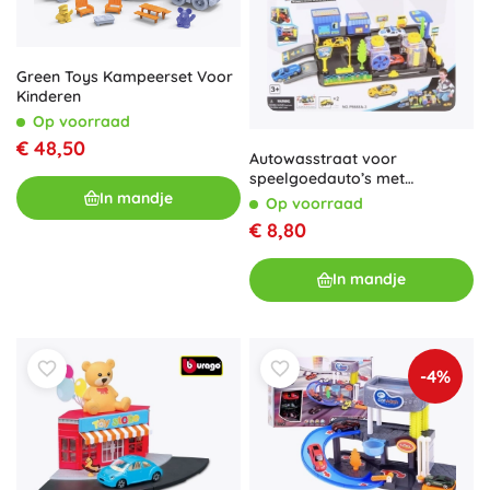
Green Toys Kampeerset Voor
Kinderen
Op voorraad
€ 48,50
Autowasstraat voor
speelgoedauto’s met
In mandje
tankstation en 2 sportwagens
Op voorraad
€ 8,80
In mandje
-4%