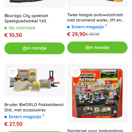
Twee-laagse autowasstraat
Bburago City speelset
met stromend water, lift en
Speelgoedwinkel 1:43
effecten
?
Extern magazijn
Op voorraad
€ 29,90
€ 10,50
€ 30,90
In mandje
In mandje
Bruder BWORLD Pakketdienst
DHL met accessoires
?
Extern magazijn
€ 27,50
Starterset voor tankstations