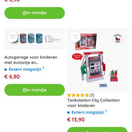
In mandje
Autogarage voor kinderen
met autootje en
verkeersborden
?
Extern magazijn
€ 6,80
In mandje
(2)
Tankstation City Collection
voor kinderen
?
Extern magazijn
€ 13,90