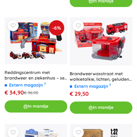
In mandje
-6%
Reddingscentrum met
Brandweerwasstraat met
brandweer en ziekenhuis – set
walkietalkie, lichten, geluiden
van 6 voertuigen
?
en watereffect
Extern magazijn
?
Extern magazijn
€ 34,90
€ 36,90
€ 29,50
In mandje
In mandje