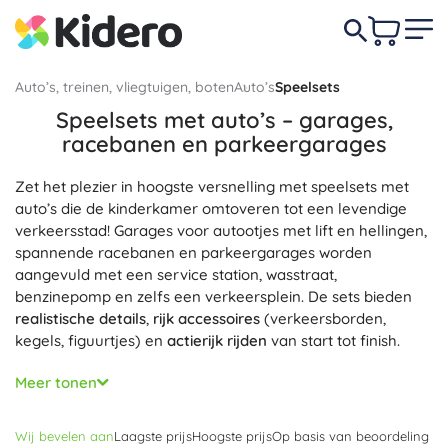
Auto’s, treinen, vliegtuigen, boten
Auto’s
Speelsets
Speelsets met auto’s – garages,
racebanen en parkeergarages
Zet het plezier in hoogste versnelling met speelsets met
auto’s die de kinderkamer omtoveren tot een levendige
verkeersstad! Garages voor autootjes met lift en hellingen,
spannende racebanen en parkeergarages worden
aangevuld met een service station, wasstraat,
benzinepomp en zelfs een verkeersplein. De sets bieden
realistische details
,
rijk accessoires
(verkeersborden,
kegels, figuurtjes) en
actierijk rijden
van start tot finish.
Slimme functies zoals bewegende liften, neerklapbare
Meer tonen
hellingen en variabele racebanen stimuleren de
creativiteit
en de
ontwikkeling van de fijne motoriek
.
Wij bevelen aan
Laagste prijs
Hoogste prijs
Op basis van beoordeling
Kinderen oefenen oog-handcoördinatie, het logisch