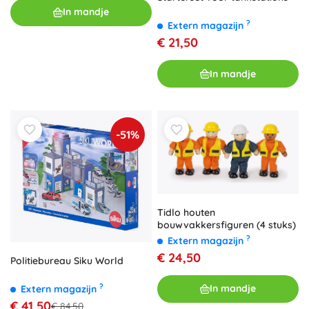
In mandje
?
Extern magazijn
€ 21,50
In mandje
-51%
Tidlo houten
bouwvakkersfiguren (4 stuks)
?
Extern magazijn
€ 24,50
Politiebureau Siku World
?
In mandje
Extern magazijn
€ 41,50
€ 84,50