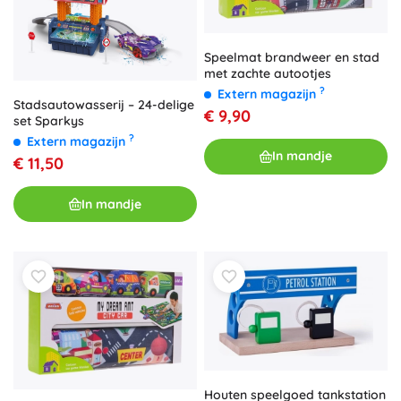
Speelmat brandweer en stad
met zachte autootjes
?
Extern magazijn
Stadsautowasserij – 24-delige
€ 9,90
set Sparkys
?
Extern magazijn
In mandje
€ 11,50
In mandje
Houten speelgoed tankstation