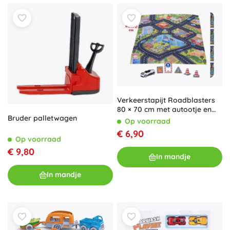
Verkeerstapijt Roadblasters
80 × 70 cm met autootje en
Bruder palletwagen
verkeersborden
Op voorraad
€ 6,90
Op voorraad
€ 9,80
In mandje
In mandje