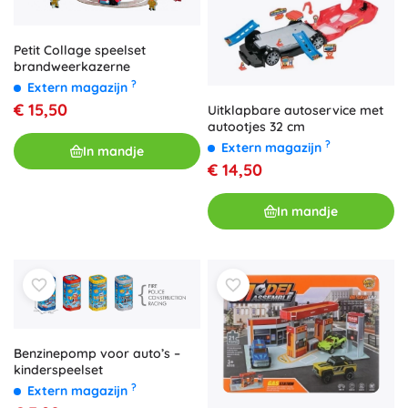
Petit Collage speelset
brandweerkazerne
?
Extern magazijn
€ 15,50
Uitklapbare autoservice met
autootjes 32 cm
?
Extern magazijn
In mandje
€ 14,50
In mandje
Benzinepomp voor auto’s –
kinderspeelset
?
Extern magazijn