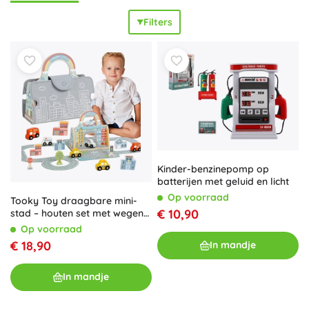
plannen van routes en de regels van het verkeer.
Filters
Duurzame materialen en afgeronde vormen zijn
veilig
en
klaar voor
intensief spelen
. Kies een speelset op basis van
leeftijd en beschikbare ruimte: compacte starterssets voor
de eerste races, grote meerlagige garages voor autootjes,
uitgebreide parkeergarages en themasets (politie,
brandweer) met service. Veel sets kunnen worden
uitgebreid met extra banen en hellingen, zodat het
speelplezier meegroeit met de kleine bestuurder. Speelsets
met auto’s zijn een
fantastisch cadeau
voor
autoliefhebbers en zorgen voor
eindeloos plezier
elke dag.
Kinder-benzinepomp op
batterijen met geluid en licht
Op voorraad
Tooky Toy draagbare mini-
€ 10,90
stad – houten set met wegen
en autootjes
Op voorraad
€ 18,90
In mandje
In mandje