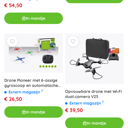
€ 54,50
In mandje
Drone Pioneer met 6-assige
gyroscoop en automatische
terugkeer
Opvouwbare drone met Wi‑Fi
?
Extern magazijn
dual‑camera V23
€ 26,50
?
Extern magazijn
€ 39,50
In mandje
In mandje