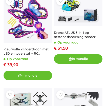
Drone AELUS 3-in-1 op
afstandsbediening zonder
camera
Op voorraad
€ 31,50
Kleurvolle vlinderdroon met
LED en toverstaf – RC
vliegspeelgoed voor kinderen
In mandje
Op voorraad
€ 39,90
In mandje