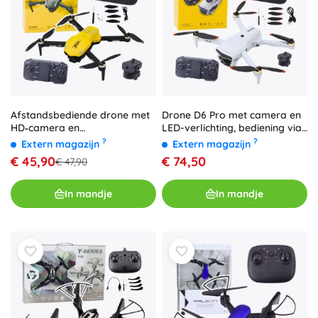
Afstandsbediende drone met
Drone D6 Pro met camera en
HD‑camera en
LED-verlichting, bediening via
gebarenbediening
app – Lichtgrijs
?
?
Extern magazijn
Extern magazijn
€ 45,90
€ 74,50
€ 47,90
In mandje
In mandje