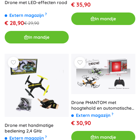
Drone met LED-effecten rood
€ 35,90
?
Extern magazijn
In mandje
€ 28,90
€ 29,90
In mandje
Drone PHANTOM met
hoogtehold en automatische
terugkeer
?
Extern magazijn
€ 30,90
Drone met handmatige
bediening 2,4 GHz
In mandje
?
Extern magazijn