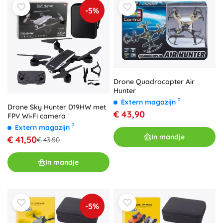
-5%
Drone Quadrocopter Air
Hunter
?
Extern magazijn
Drone Sky Hunter D19HW met
€ 43,90
FPV Wi‑Fi camera
?
Extern magazijn
In mandje
€ 41,50
€ 43,50
In mandje
-5%