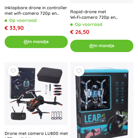
Inklapbare drone in controller
Rapid-drone met
met wifi-camera 720p en
Wi‑Fi‑camera 720p en
afstandsbediening
Op voorraad
afstandsbediening
Op voorraad
€ 33,90
€ 26,50
In mandje
In mandje
Drone met camera LU800 met