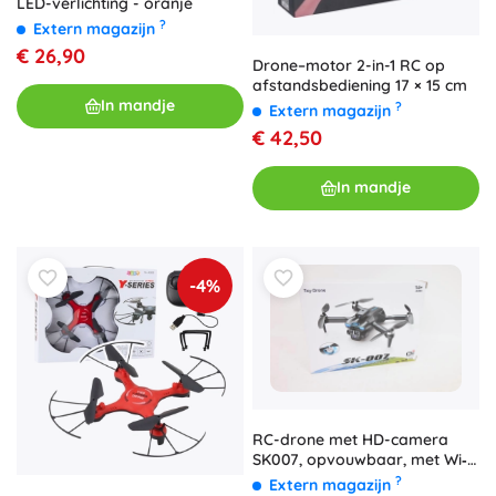
LED-verlichting - oranje
?
Extern magazijn
€ 26,90
Drone–motor 2-in-1 RC op
afstandsbediening 17 × 15 cm
In mandje
?
Extern magazijn
€ 42,50
In mandje
-4%
RC-drone met HD-camera
SK007, opvouwbaar, met Wi‑Fi
livebeeld
?
Extern magazijn