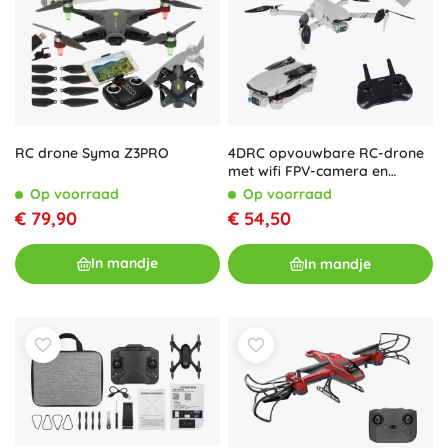
RC drone Syma Z3PRO
4DRC opvouwbare RC-drone
met wifi FPV-camera en
borstelloze motor
Op voorraad
Op voorraad
€ 79,90
€ 54,50
In mandje
In mandje