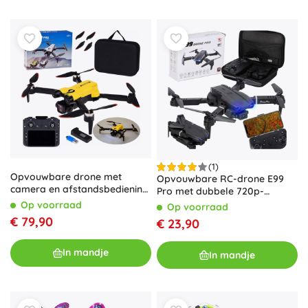
(1)
Opvouwbare drone met
Opvouwbare RC-drone E99
camera en afstandsbediening
Pro met dubbele 720p-
met geheugenkaart
camera en headless‑modus
Op voorraad
Op voorraad
€ 79,90
€ 23,90
In mandje
In mandje