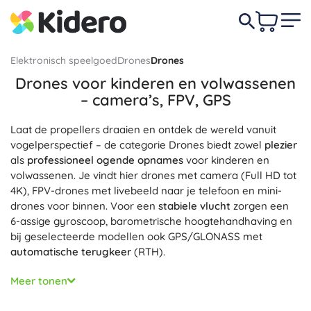
Elektronisch speelgoed
Drones
Drones
Drones voor kinderen en volwassenen
– camera’s, FPV, GPS
Laat de propellers draaien en ontdek de wereld vanuit
vogelperspectief – de categorie Drones biedt zowel
plezier
als
professioneel ogende opnames
voor kinderen en
volwassenen. Je vindt hier drones met camera (Full HD tot
4K), FPV-drones met livebeeld naar je telefoon en mini-
drones voor binnen. Voor een
stabiele vlucht
zorgen een
6-assige gyroscoop, barometrische hoogtehandhaving en
bij geselecteerde modellen ook GPS/GLONASS met
automatische terugkeer
(RTH).
Kies voor een opvouwbare drone voor in de rugzak, een
Meer tonen
ultralichte drone tot 250 g of een robuuste kinderdrone
met propellerbescherming. Borstelloze motoren en een