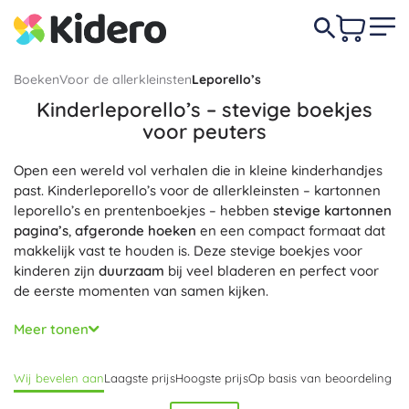
Boeken
Voor de allerkleinsten
Leporello’s
Kinderleporello’s – stevige boekjes
voor peuters
Open een wereld vol verhalen die in kleine kinderhandjes
past. Kinderleporello’s voor de allerkleinsten – kartonnen
leporello’s en prentenboekjes – hebben
stevige kartonnen
pagina’s
,
afgeronde hoeken
en een compact formaat dat
makkelijk vast te houden is. Deze stevige boekjes voor
kinderen zijn
duurzaam
bij veel bladeren en perfect voor
de eerste momenten van samen kijken.
Leporello’s helpen bij het ontwikkelen van de
Meer tonen
woordenschat
, de
fijne motoriek
en het
visueel
waarnemingsvermogen
. In deze categorie vindt u
boekjes
Wij bevelen aan
Laagste prijs
Hoogste prijs
Op basis van beoordeling
met flapjes
,
schuif- en trekleporello’s
,
voel-leporello’s
met
tactiele vlakken en ook
contrastleporello’s
voor baby’s –