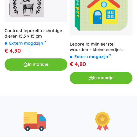
Contrast leporello schattige
dieren 15,5 × 15 cm
?
Extern magazijn
Leporello mijn eerste
woorden – kleine eendjes
€ 4,90
(Svojtka & Co.)
?
Extern magazijn
€ 4,80
In mandje
In mandje