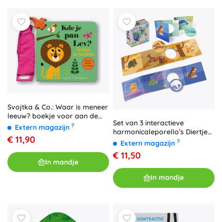
Svojtka & Co.: Waar is meneer
leeuw? boekje voor aan de
Set van 3 interactieve
kinderwagen
?
Extern magazijn
harmonicaleporello’s Diertjes
€ 11,90
KukiKuk
?
Extern magazijn
€ 11,50
In mandje
In mandje