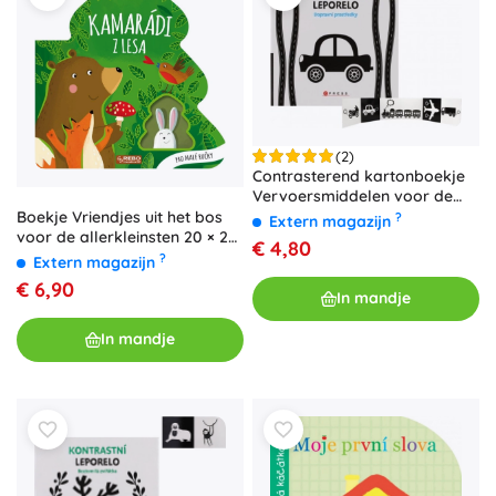
(2)
Contrasterend kartonboekje
Vervoersmiddelen voor de
kleintjes
Boekje Vriendjes uit het bos
?
Extern magazijn
voor de allerkleinsten 20 × 20
€ 4,80
cm (12m+)
?
Extern magazijn
€ 6,90
In mandje
In mandje