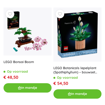
LEGO Bonsai Boom
LEGO Botanicals lepelplant
Op voorraad
(Spathiphyllum) – bouwset
voor volwassenen
€ 48,50
Op voorraad
€ 54,50
In mandje
In mandje