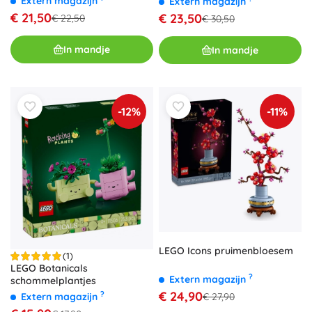
Extern magazijn
Extern magazijn
€ 21,50
€ 23,50
€ 22,50
€ 30,50
In mandje
In mandje
-12%
-11%
LEGO Icons pruimenbloesem
(1)
LEGO Botanicals
?
Extern magazijn
schommelplantjes
€ 24,90
?
€ 27,90
Extern magazijn