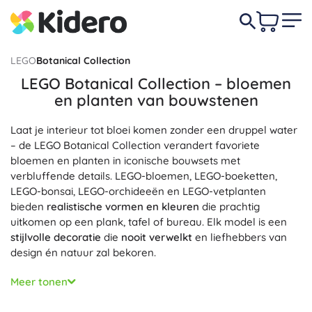
LEGO
Botanical Collection
LEGO Botanical Collection – bloemen
en planten van bouwstenen
Laat je interieur tot bloei komen zonder een druppel water
– de LEGO Botanical Collection verandert favoriete
bloemen en planten in iconische bouwsets met
verbluffende details. LEGO-bloemen, LEGO-boeketten,
LEGO-bonsai, LEGO-orchideeën en LEGO-vetplanten
bieden
realistische vormen en kleuren
die prachtig
uitkomen op een plank, tafel of bureau. Elk model is een
stijlvolle decoratie
die
nooit verwelkt
en liefhebbers van
design én natuur zal bekoren.
LEGO-sets voor volwassenen 18+ zorgen voor een
Meer tonen
ontspannende bouwervaring
en een meditatieve pauze.
Dankzij doordachte constructies, verstelbare stelen en