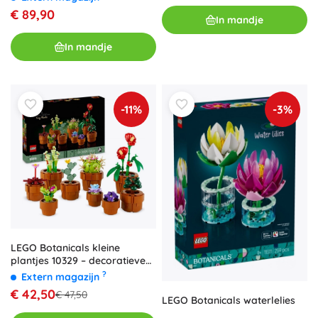
€ 89,90
In mandje
In mandje
-11%
-3%
LEGO Botanicals kleine
plantjes 10329 – decoratieve
kamerplanten van steentjes
?
Extern magazijn
€ 42,50
€ 47,50
LEGO Botanicals waterlelies