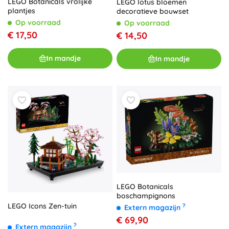
LEGO Botanicals vrolijke
LEGO lotus bloemen
plantjes
decoratieve bouwset
Op voorraad
Op voorraad
€ 17,50
€ 14,50
In mandje
In mandje
LEGO Botanicals
boschampignons
LEGO Icons Zen-tuin
?
Extern magazijn
€ 69,90
?
Extern magazijn