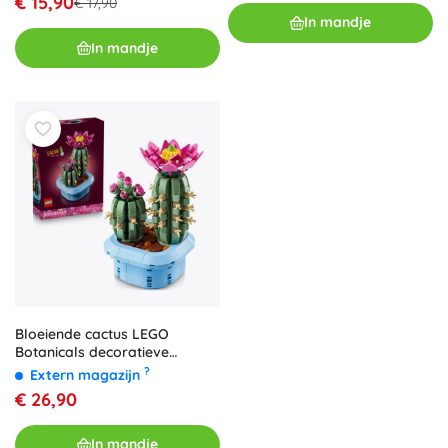
€ 15,90
€ 17,90
In mandje
In mandje
Bloeiende cactus LEGO
Botanicals decoratieve
bouwset
?
Extern magazijn
€ 26,90
In mandje