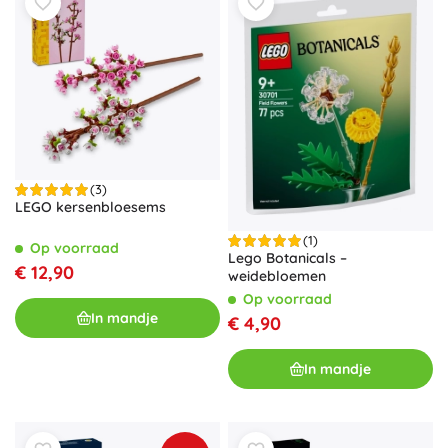
(3)
LEGO kersenbloesems
(1)
Op voorraad
Lego Botanicals –
€ 12,90
weidebloemen
Op voorraad
In mandje
€ 4,90
In mandje