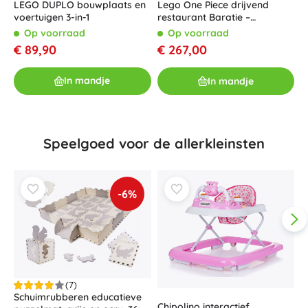
L
LEGO DUPLO bouwplaats en
Lego One Piece drijvend
A
voertuigen 3-in-1
restaurant Baratie –
verzamelmodel voor
Op voorraad
Op voorraad
volwassenen
€
€ 89,90
€ 267,00
In mandje
In mandje
Speelgoed voor de allerkleinsten
-6%
(7)
Schuimrubberen educatieve
Chipolino interactief