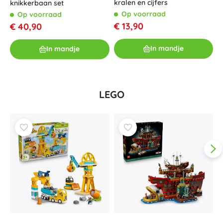
kralen en cijfers
knikkerbaan set
l
v
Op voorraad
Op voorraad
€ 13,90
€ 40,90
€
In mandje
In mandje
LEGO