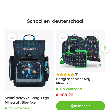
School en kleuterschool
(1)
Baagl schoolset Airy
Minecraft
B
Op voorraad
r
€ 109,90
Školní aktovka Baagl Ergo
€
Minecraft Blue Axe
In mandje
Op voorraad