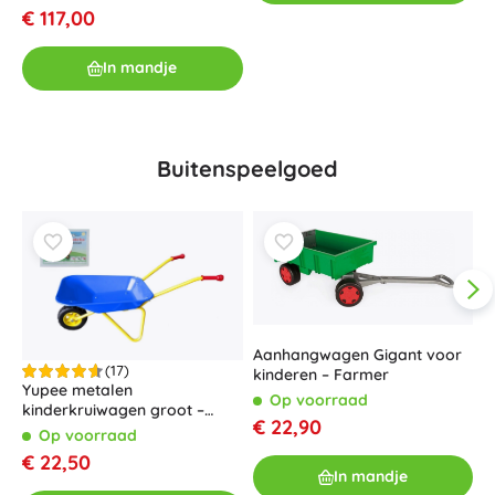
€ 117,00
In mandje
Buitenspeelgoed
Aanhangwagen Gigant voor
(17)
kinderen – Farmer
Yupee metalen
Op voorraad
kinderkruiwagen groot –
€ 22,90
Blauw
Op voorraad
€ 22,50
L
In mandje
k