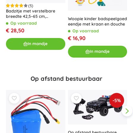
(5)
Badzitje met verstelbare
breedte 42,5–65 cm,
Woopie kinder badspeelgoed
G
draagvermogen 120 kg
Op voorraad
eendje met kraan en douche
e
b
€ 28,50
Op voorraad
€ 16,90
€
In mandje
In mandje
Op afstand bestuurbaar
-5%
Op afstand bestuurbare