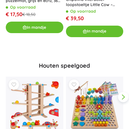
puzzelmat, grijs en ecru, 36
loopstoeltje Little Cow –
stuks, 150 × 150 cm
Op voorraad
L
Roze
Op voorraad
2
€ 17,50
€ 18,50
€ 39,50
€
In mandje
In mandje
Houten speelgoed