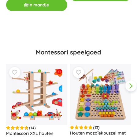
In mandje
€
Montessori speelgoed
(13)
(14)
Houten mozaïekpuzzel met
Montessori XXL houten
H