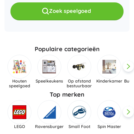
Zoek speelgoed
Populaire categorieën
Houten
Speelkeukens
Op afstand
Kinderkamer
Buit
speelgoed
bestuurbaar
Top merken
LEGO
Ravensburger
Small Foot
Spin Master
L