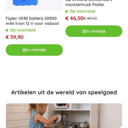
monstertruck Politie
Op voorraad
€ 46,50
Flytec V030 batterij 20000
€ 48,50
W
mAh li‑ion 12 V voor visboot
2
Op voorraad
In mandje
€ 59,90
€
In mandje
Artikelen uit de wereld van speelgoed