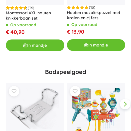
(13)
(14)
Houten mozaïekpuzzel met
Montessori XXL houten
H
kralen en cijfers
knikkerbaan set
a
Op voorraad
Op voorraad
€ 13,90
€ 40,90
€
In mandje
In mandje
Badspeelgoed