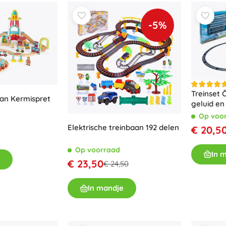
Bluey
Buitenspellen
-5%
Voertuigen voor kinderen
Zandspeelgoed
Jurassic World
Waterspeelgoed
Bellenblaas
+
Meer tonen
Treinset 
DC
an Kermispret
geluid en 
Poppen en baby’s
Op voo
Elektrische treinbaan 192 delen
€ 20,5
Poppen
Wednesday
Accessoires voor baby’s
Op voorraad
In 
Baby’s
€ 23,50
€ 24,50
Accessoires voor poppen
Lord of the Rings
Stoffen poppen
In mandje
+
Meer tonen