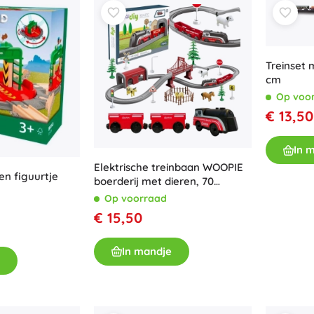
Uitrusting voor kinderen
Veiligheid
Voeden en borstvoeding
Treinset 
Koupání
cm
Kinderwagens
Op voo
Slaap
€ 13,50
+
Meer tonen
In 
Elektrische treinbaan WOOPIE
Elektronisch speelgoed
 en figuurtje
boerderij met dieren, 70
Afstandsbedienbare speelgoed
onderdelen
Op voorraad
Spelconsoles
€ 15,50
Drones
Kijk op
In mandje
Microscopen en telescopen
+
Meer tonen