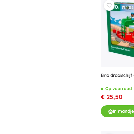
Speelgoed voor de allerkleinsten
Rammelaars, bijtringen en fopspenen
Interactieve speelgoed
Puzzels, hamerspeelgoed en blokken
Knuffeldoekjes en tutteldoekjes
Loop- en trekspeelgoed
+
Meer tonen
Badspeelgoed
Brio draaischijf
Op voorraad
€ 25,50
In mandje