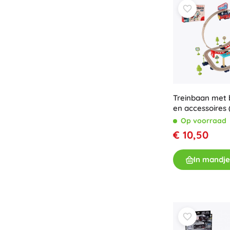
Accessoires
Batterijen
Vervangende onderdelen
Pompjes
Treinbaan met b
en accessoires 
Op voorraad
Cadeaubonnen
€ 10,50
In mandje