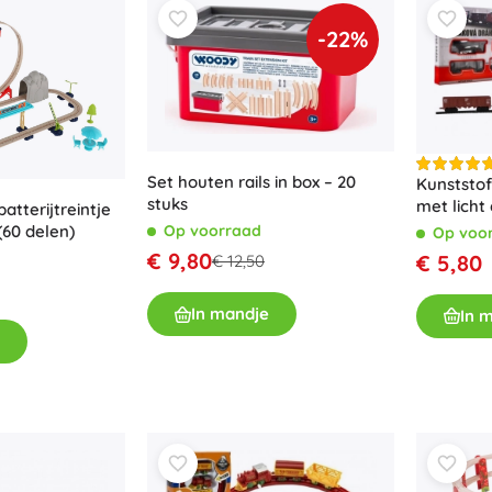
Boeken
-22%
Werk- en doeboekjes
Voor de allerkleinsten
Boekaccessoires
Ansichtkaarten
Voor kleine vertellers
Set houten rails in box – 20
Kunststof
stuks
met licht 
+
Meer tonen
atterijtreintje
68 cm
(60 delen)
Op voorraad
Op voo
€ 9,80
€ 5,80
€ 12,50
Winkelinrichting
In mandje
In 