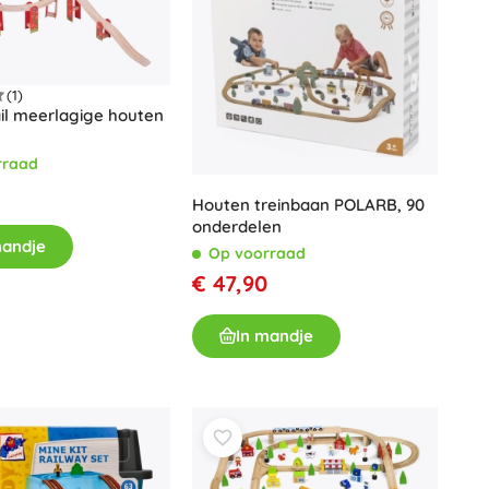
(1)
ail meerlagige houten
rraad
Houten treinbaan POLARB, 90
onderdelen
mandje
Op voorraad
€ 47,90
In mandje