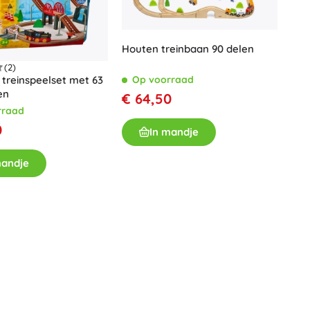
Houten treinbaan 90 delen
(2)
Op voorraad
 treinspeelset met 63
en
€ 64,50
rraad
0
In mandje
mandje