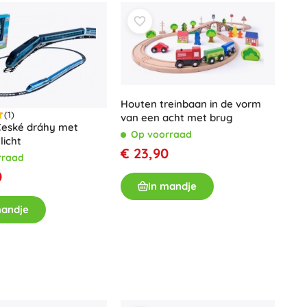
Art
Knuffels
Pluche figuren uit films en sprookjes
Interactieve knuffels
One Piece
Hangers
Knuffels en tutdoekjes voor de allerkleinsten
Houten treinbaan in de vorm
+
Meer tonen
(1)
van een acht met brug
České dráhy met
Gabby’s Poppenhuis
Op voorraad
licht
€ 23,90
Kinderkamer
rraad
0
Decoraties
In mandje
Avatar
Nachtlampjes en projectoren
mandje
Opbergruimte
Skippers en wipdieren
Tenten en huisjes
+
Meer tonen