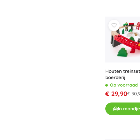
Houten treinse
boerderij
Op voorraad
€ 29,90
€ 30,
In mandje