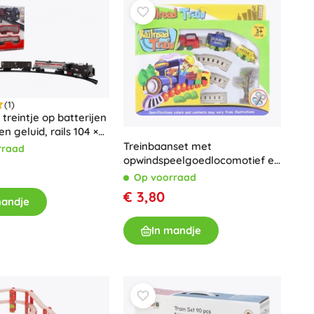
Voor meisjes
Sieraden
Handtasjes
Sieradendoosjes
(1)
 treintje op batterijen
en geluid, rails 104 ×
Treinbaanset met
rraad
opwindspeelgoedlocomotief en
2 wagons
Op voorraad
€ 3,80
mandje
In mandje