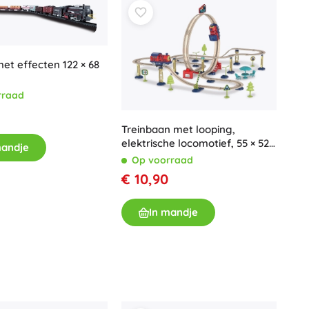
Wapens
Pistolen
Zwaarden en dolken
met effecten 122 × 68
Waterpistolen
Bogen
rraad
Kruisbogen
+
Meer tonen
Treinbaan met looping,
elektrische locomotief, 55 × 52 ×
mandje
36,5 cm
Op voorraad
Kinderkleding
€ 10,90
Babykleding
T-shirts
In mandje
Schoenen
Sweaters en truien
Sokken en panty’s
+
Meer tonen