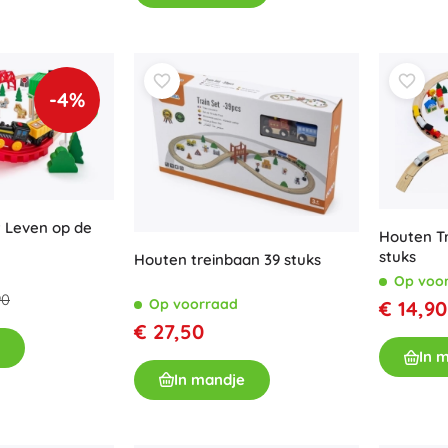
-4%
t Leven op de
Houten Tr
stuks
Houten treinbaan 39 stuks
Op voo
90
Op voorraad
€ 14,90
€ 27,50
In 
In mandje