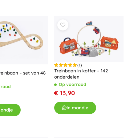
(1)
Treinbaan in koffer – 142
einbaan – set van 48
onderdelen
Op voorraad
rraad
€ 13,90
In mandje
mandje