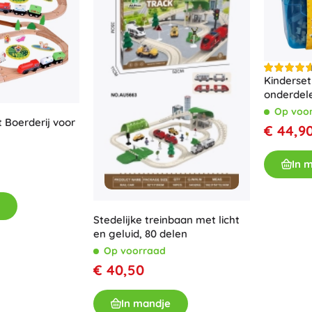
Kinderset
onderdel
Op voo
 Boerderij voor
€ 44,9
In 
Stedelijke treinbaan met licht
en geluid, 80 delen
Op voorraad
€ 40,50
In mandje