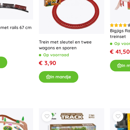
 met rails 67 cm
Bigjigs R
treinset
Trein met sleutel en twee
Op voo
wagons en sporen
€ 41,50
Op voorraad
€ 3,90
In 
In mandje