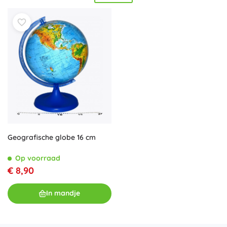
een houten of kunststof voet. Dankzij de
actuele
cartografie
en de
hoogwaardige afwerking
is de
wereldkaart gemakkelijk leesbaar. De globe is een
nuttig
didactisch hulpmiddel
voor school én thuisstudie
aardrijkskunde – het ondersteunt kaartoriëntatie en
verduidelijkt evenaar, meridianen, parallellen en tijdzones.
Hij past perfect in de kinderkamer, klas of studeerkamer
en is een
geweldig cadeau
voor kleine én grote reizigers.
Kies een globe met
precieze aanduidingen
en
leerplezier
die motiveert om de wereld te ontdekken.
Geografische globe 16 cm
Op voorraad
€ 8,90
In mandje