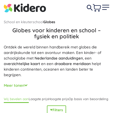
School en kleuterschool
Globes
Globes voor kinderen en school –
fysiek en politiek
Ontdek de wereld binnen handbereik met globes die
aardrijkskunde tot een avontuur maken. Een kinder- of
schoolglobe met
Nederlandse aanduidingen
, een
overzichtelijke kaart
en een
draaibare meridiaan
helpt
kinderen continenten, oceanen en landen beter te
begrijpen.
Kies het type dat precies past bij je behoefte: een fysieke
Meer tonen
globe voor het reliëf van het aardoppervlak, een politieke
globe voor landen en steden, of een gecombineerde
Wij bevelen aan
Laagste prijs
Hoogste prijs
Op basis van beoordeling
fysiek-politieke variant. Er zijn ook uitvoeringen met
LED-
verlichting
, een reliëf 3D-oppervlak, verschillende
Filters
diameters (van 15 tot 30 cm), een metalen meridiaan en