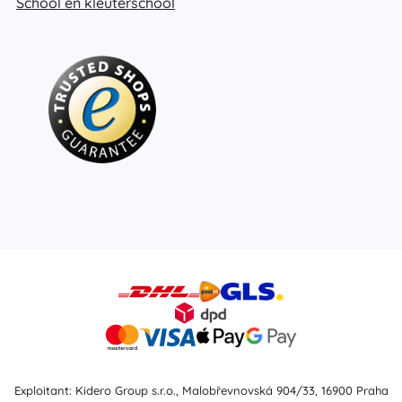
School en kleuterschool
Exploitant: Kidero Group s.r.o., Malobřevnovská 904/33, 16900 Praha