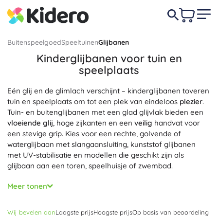
Buitenspeelgoed
Speeltuinen
Glijbanen
Kinder­glijbanen voor tuin en
speelplaats
Eén glij en de glimlach verschijnt – kinderglijbanen toveren
tuin en speelplaats om tot een plek van eindeloos
plezier
.
Tuin- en buitenglijbanen met een glad glijvlak bieden een
vloeiende glij
, hoge zijkanten en een
veilig
handvat voor
een stevige grip. Kies voor een rechte, golvende of
waterglijbaan met slang­aansluiting, kunststof glijbanen
met UV-stabilisatie en modellen die geschikt zijn als
glijbaan aan een toren, speelhuisje of zwembad.
Doordachte details zorgen voor
veiligheid
en
Meer tonen
duurzaamheid
: antisliptreden, brede opstappen, afgeronde
randen, UV-bestendig materiaal (hoogwaardige kunststof)
Wij bevelen aan
Laagste prijs
Hoogste prijs
Op basis van beoordeling
en een afwasbaar oppervlak voor een
lange levensduur
.