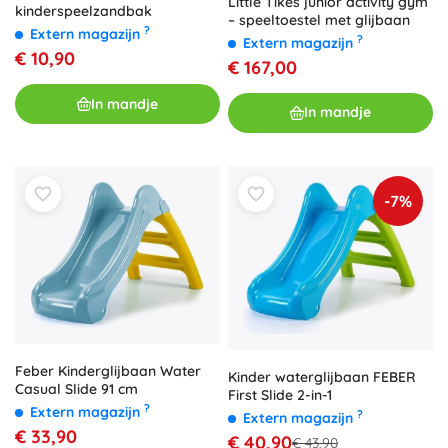
Little Tikes junior activity gym
kinderspeelzandbak
– speeltoestel met glijbaan
?
Extern magazijn
?
Extern magazijn
€ 10,90
€ 167,00
In mandje
In mandje
-7%
Feber Kinderglijbaan Water
Kinder waterglijbaan FEBER
Casual Slide 91 cm
First Slide 2-in-1
?
Extern magazijn
?
Extern magazijn
€ 33,90
€ 40,90
€ 43,90