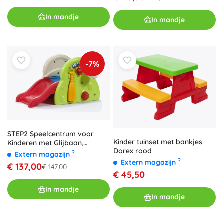
In mandje
In mandje
-7%
STEP2 Speelcentrum voor
Kinder tuinset met bankjes
Kinderen met Glijbaan,
Dorex rood
Basketbal en Honkbal
?
Extern magazijn
?
Extern magazijn
€ 137,00
€ 147,00
€ 45,50
In mandje
In mandje