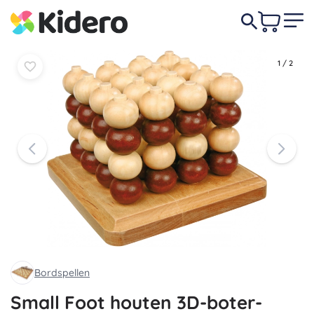
In
In
15,50 €
mandje
mandje
1
/
2
Bordspellen
Small Foot houten 3D-boter-