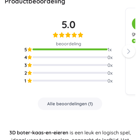
Productbeoordeling
5.0
K
ges
g
beoordeling
5
1
x
4
0
x
3
0
x
2
0
x
1
0
x
Alle beoordelingen
(
1
)
3D boter-kaas-en-eieren
is een leuk en logisch spel,