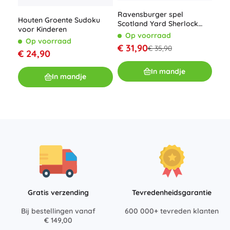
Ravensburger spel
Houten Groente Sudoku
Scotland Yard Sherlock
voor Kinderen
Len
Holmes
Op voorraad
Op voorraad
ver
€ 31,90
€ 35,90
€ 24,90
O
€ 1
In mandje
In mandje
Gratis verzending
Tevredenheidsgarantie
Bij bestellingen vanaf
600 000+ tevreden klanten
€ 149,00