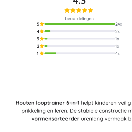
4.3
Architecture
Auto’s
Op afstand bestuurbaar
beoordelingen
5
24
x
Treinen
Dots
4
2
x
Boerderijvoertuigen
3
1
x
Integraal Hulpverleningssysteem
2
1
x
+
Meer tonen
1
4
x
Batman
Feestjes en vieringen
Feestjes
Vidiyo
Kostuums
Accessoires voor kostuums
Halloween
Houten looptrainer 6-in-1
helpt kinderen veilig
Frozen
Pasen
prikkeling en leren. De stabiele constructie 
vormensorteerder
urenlang vermaak bi