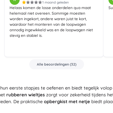
1 maand geleden
Bluey
Helaas komen de losse onderdelen qua maat
Su
Buitenspellen
helemaal niet overeen. Sommige moesten
Voertuigen voor kinderen
worden ingekort, andere waren juist te kort,
Zandspeelgoed
waardoor het monteren van de loopwagen
Jurassic World
Waterspeelgoed
onnodig ingewikkeld was en de loopwagen niet
Bellenblaas
stevig en stabiel is.
+
Meer tonen
DC
Poppen en baby’s
Alle beoordelingen
(
32
)
Poppen
Wednesday
Accessoires voor baby’s
Baby’s
Accessoires voor poppen
 hun eerste stapjes te oefenen en biedt tegelijk volo
Lord of the Rings
Stoffen poppen
met
rubberen wieltjes
zorgt voor zekerheid tijdens het
+
Meer tonen
eden. De praktische
opbergkist met netje
biedt plaa