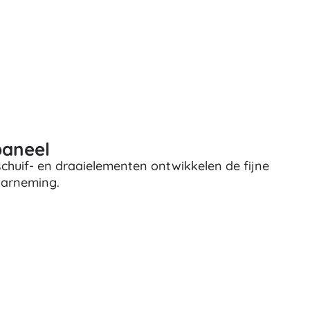
Voor meisjes
Sieraden
Handtasjes
Sieradendoosjes
paneel
schuif- en draaielementen ontwikkelen de fijne
aarneming.