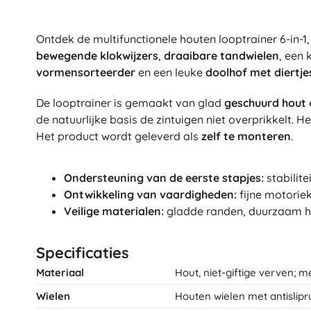
Ontdek de multifunctionele houten looptrainer 6-in-1
bewegende klokwijzers
,
draaibare tandwielen
, een 
vormensorteerder
en een leuke
doolhof met diertje
De looptrainer is gemaakt van glad
geschuurd hout
de natuurlijke basis de zintuigen niet overprikkelt. H
Het product wordt geleverd als
zelf te monteren
.
Ondersteuning van de eerste stapjes:
stabilite
Ontwikkeling van vaardigheden:
fijne motorie
Veilige materialen:
gladde randen, duurzaam hou
Specificaties
Materiaal
Hout, niet-giftige verven; 
Wielen
Houten wielen met antislip