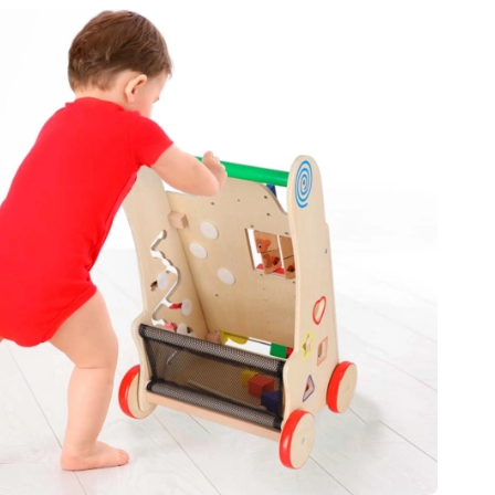
Wapens
Pistolen
Zwaarden en dolken
Waterpistolen
Bogen
Kruisbogen
+
Meer tonen
Kinderkleding
Babykleding
T-shirts
Sweaters en truien
Schoenen
Sokken en panty’s
+
Meer tonen