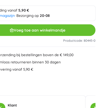
Overig
Creatief speelgoed
ding vanaf
5,90 €
Schilderen
 magazijn
· Bezorging op
20-08
Muzikale speelgoed
Anti-stress speelgoed
Minecraft
Voeg toe aan winkelmandje
Educatief speelgoed
+
Meer tonen
Productcode: 80445-0
Minifiguurtjes
Mappen voor schriften
Gezelschapsspellen en puzzels
erzending bij bestellingen boven de € 149,00
Puzzels
mloos retourneren binnen 30 dagen
Bordspellen
Ideas
evering vanaf 5,90 €
Hersenkrakers
Globes
Kaartspellen
Partyspellen
Wicked (De Heks)
+
Meer tonen
Klant
Kla
K
K
Pluchen speelgoed