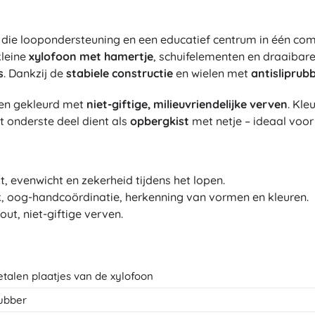
, die loopondersteuning en een educatief centrum in één comb
kleine
xylofoon met hamertje
, schuifelementen en draaibar
s
. Dankzij de
stabiele constructie
en wielen met
antisliprub
en gekleurd met
niet-giftige, milieuvriendelijke verven
. Kle
et onderste deel dient als
opbergkist
met netje – ideaal voor
it, evenwicht en zekerheid tijdens het lopen.
k, oog-handcoördinatie, herkenning van vormen en kleuren.
t, niet-giftige verven.
metalen plaatjes van de xylofoon
rubber