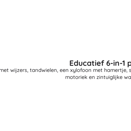
Boeken
Werk- en doeboekjes
Voor de allerkleinsten
Boekaccessoires
Ansichtkaarten
Voor kleine vertellers
+
Meer tonen
Educatief 6-in-1 
met wijzers, tandwielen, een xylofoon met hamertje, 
Winkelinrichting
motoriek en zintuiglijke w