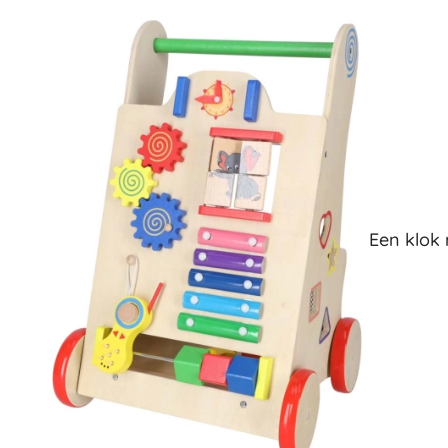
Accessoires
Batterijen
Vervangende onderdelen
Pompjes
Een klok 
Cadeaubonnen