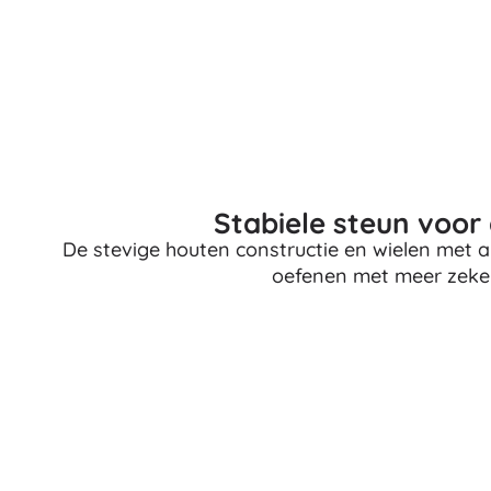
Speelgoed voor de allerkleinsten
Rammelaars, bijtringen en fopspenen
Interactieve speelgoed
Puzzels, hamerspeelgoed en blokken
Knuffeldoekjes en tutteldoekjes
Loop- en trekspeelgoed
+
Meer tonen
Stabiele steun voor 
De stevige houten constructie en wielen met a
Badspeelgoed
oefenen met meer zeker