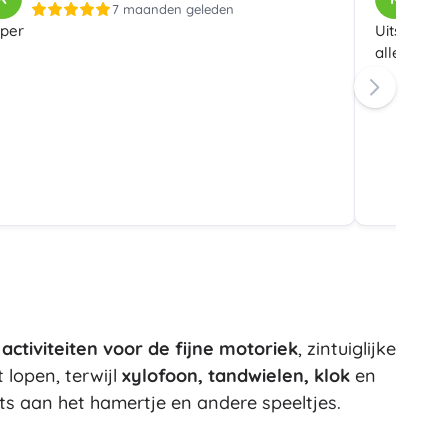
7 maanden geleden
Art
per
Uitsteken
Knuffels
alles paste
Pluche figuren uit films en sprookjes
Interactieve knuffels
One Piece
Hangers
Knuffels en tutdoekjes voor de allerkleinsten
+
Meer tonen
Gabby’s Poppenhuis
Kinderkamer
Decoraties
Avatar
Nachtlampjes en projectoren
Opbergruimte
Skippers en wipdieren
p
activiteiten voor de fijne motoriek
, zintuiglijke
Tenten en huisjes
 lopen, terwijl
xylofoon, tandwielen, klok
en
+
Meer tonen
ts aan het hamertje en andere speeltjes.