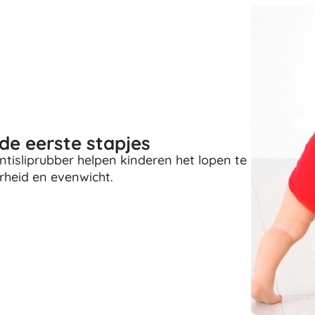
Uitrusting voor kinderen
Veiligheid
Voeden en borstvoeding
Koupání
Kinderwagens
Slaap
+
Meer tonen
de eerste stapjes
ntisliprubber helpen kinderen het lopen te
Elektronisch speelgoed
heid en evenwicht.
Afstandsbedienbare speelgoed
Spelconsoles
Drones
Kijk op
Microscopen en telescopen
+
Meer tonen