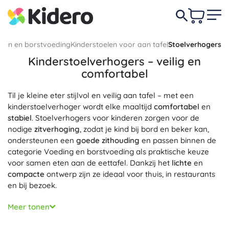
den en borstvoeding
Kinderstoelen voor aan tafel
Stoelverhogers
Kinderstoelverhogers – veilig en
comfortabel
Til je kleine eter stijlvol en veilig aan tafel – met een
kinderstoelverhoger wordt elke maaltijd
comfortabel
en
stabiel
. Stoelverhogers voor kinderen zorgen voor de
nodige
zitverhoging
, zodat je kind bij bord en beker kan,
ondersteunen een
goede zithouding
en passen binnen de
categorie Voeding en borstvoeding als praktische keuze
voor samen eten aan de eettafel. Dankzij het
lichte
en
compacte
ontwerp zijn ze ideaal voor thuis, in restaurants
en bij bezoek.
Veiligheid en comfort staan voorop: een
Meer tonen
kinderstoelverhoger biedt een
stevige bevestiging
aan
zitting en rugleuning met verstelbare riempjes en vaak ook