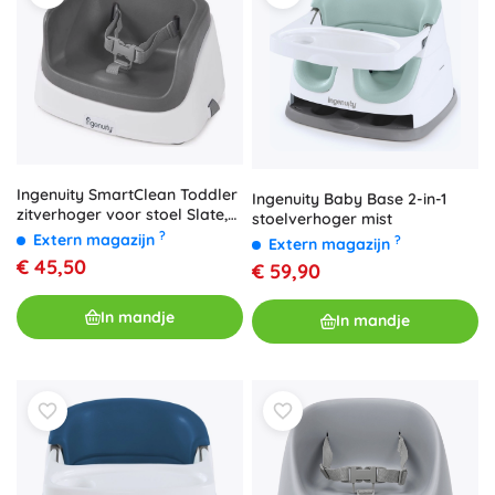
Ingenuity SmartClean Toddler
Ingenuity Baby Base 2-in-1
zitverhoger voor stoel Slate,
stoelverhoger mist
2+ jaar, tot 15 kg
?
Extern magazijn
?
Extern magazijn
€ 45,50
€ 59,90
In mandje
In mandje