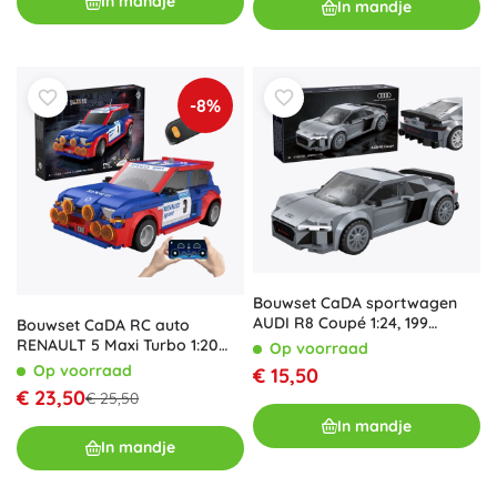
In mandje
In mandje
-8%
Bouwset CaDA sportwagen
AUDI R8 Coupé 1:24, 199
Bouwset CaDA RC auto
stukjes
RENAULT 5 Maxi Turbo 1:20
Op voorraad
(282 stukjes)
Op voorraad
€ 15,50
€ 23,50
€ 25,50
In mandje
In mandje