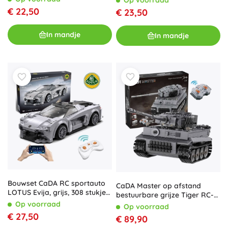
Op voorraad
onderdelen
€ 22,50
€ 23,50
In mandje
In mandje
Bouwset CaDA RC sportauto
CaDA Master op afstand
LOTUS Evija, grijs, 308 stukjes,
bestuurbare grijze Tiger RC-
Dual Mode
tank 925 onderdelen
Op voorraad
Op voorraad
€ 27,50
€ 89,90