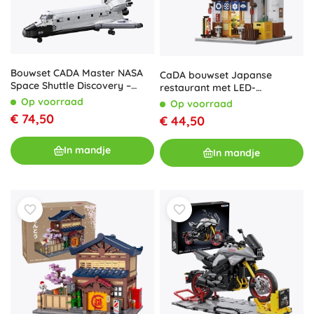
Bouwset CADA Master NASA
CaDA bouwset Japanse
Space Shuttle Discovery –
restaurant met LED-
spaceshuttle, 1827 stukken
verlichting, 861 stukjes
Op voorraad
Op voorraad
€ 74,50
€ 44,50
In mandje
In mandje