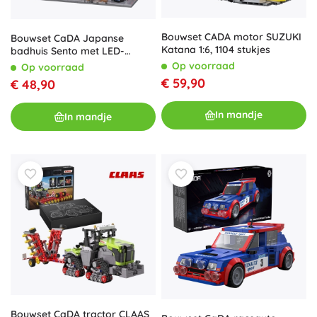
Bouwset CADA motor SUZUKI
Bouwset CaDA Japanse
Katana 1:6, 1104 stukjes
badhuis Sento met LED-
verlichting, 1249 stukjes
Op voorraad
Op voorraad
€ 59,90
€ 48,90
In mandje
In mandje
Bouwset CaDA tractor CLAAS