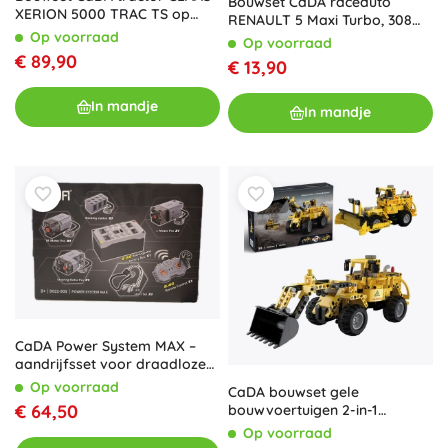
Bouwset CaDA raceauto
XERION 5000 TRAC TS op
RENAULT 5 Maxi Turbo, 308
rupsbanden 1:32 (1336
Op voorraad
stukjes
Op voorraad
onderdelen)
€ 89,90
€ 13,90
In mandje
In mandje
CaDA Power System MAX –
aandrijfsset voor draadloze
bediening van modellen
Op voorraad
CaDA bouwset gele
€ 64,50
bouwvoertuigen 2-in-1
wiellader en bulldozer
Op voorraad