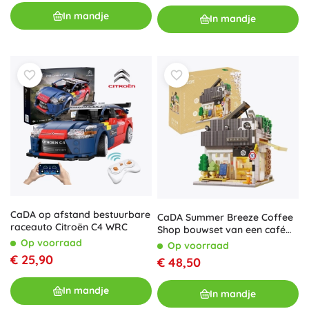
In mandje
In mandje
CaDA op afstand bestuurbare
CaDA Summer Breeze Coffee
raceauto Citroën C4 WRC
Shop bouwset van een café
met LED-verlichting
Op voorraad
Op voorraad
€ 25,90
€ 48,50
In mandje
In mandje