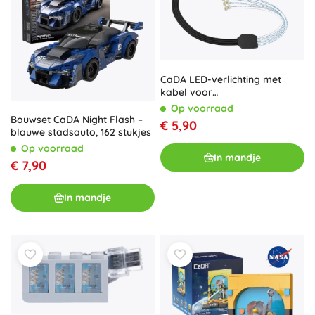
CaDA LED-verlichting met
kabel voor
bouwsteenmodellen
Op voorraad
Bouwset CaDA Night Flash –
€ 5,90
blauwe stadsauto, 162 stukjes
Op voorraad
In mandje
€ 7,90
In mandje