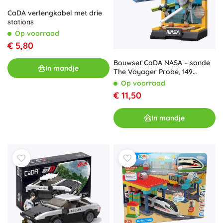
CaDA verlengkabel met drie
stations
Op voorraad
€ 5,80
Bouwset CaDA NASA – sonde
In mandje
The Voyager Probe, 149
stukjes
Op voorraad
€ 11,50
In mandje