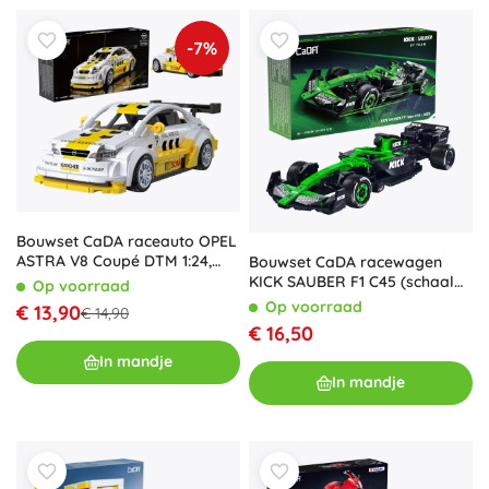
-7%
Bouwset CaDA raceauto OPEL
ASTRA V8 Coupé DTM 1:24,
Bouwset CaDA racewagen
305 stukjes
KICK SAUBER F1 C45 (schaal
Op voorraad
1:24, 348 stukjes)
Op voorraad
€ 13,90
€ 14,90
€ 16,50
In mandje
In mandje