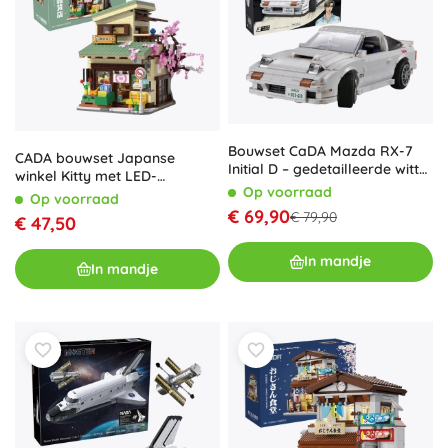
Bouwset CaDA Mazda RX-7
CADA bouwset Japanse
Initial D – gedetailleerde witte
winkel Kitty met LED-
sportwagen, 1552 stukjes
Op voorraad
verlichting, 921 stukjes
Op voorraad
€ 69,90
€ 79,90
€ 47,50
In mandje
In mandje