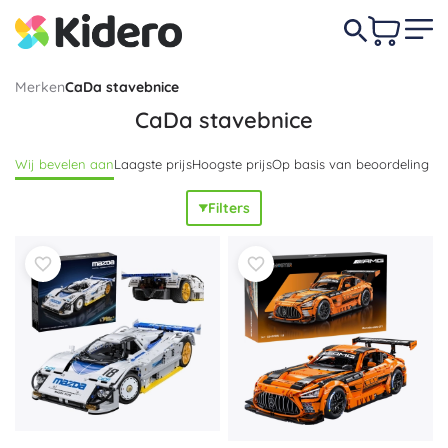
Merken
CaDa stavebnice
CaDa stavebnice
Wij bevelen aan
Laagste prijs
Hoogste prijs
Op basis van beoordeling
Filters