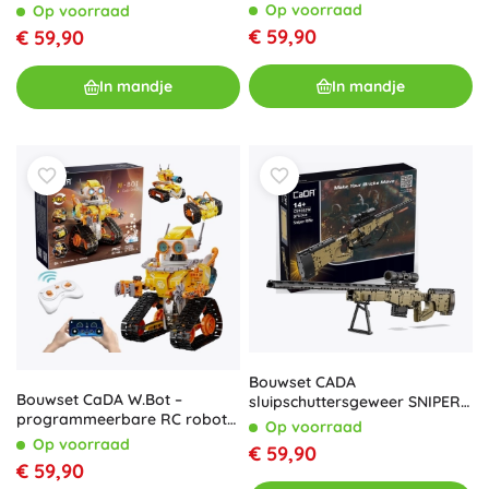
gelicentieerd model FC
Op voorraad
Op voorraad
BARCELONA, 728 onderdelen
€ 59,90
€ 59,90
In mandje
In mandje
Bouwset CADA
Bouwset CaDA W.Bot –
sluipschuttersgeweer SNIPER
programmeerbare RC robot
RIFLE 978 stukjes
Op voorraad
3-in-1 (455 stukjes)
Op voorraad
€ 59,90
€ 59,90