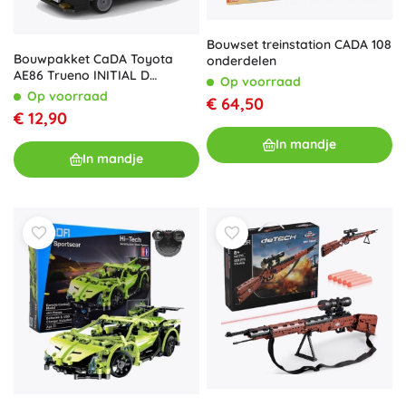
Bouwset treinstation CADA 108
Bouwpakket CaDA Toyota
onderdelen
AE86 Trueno INITIAL D
Op voorraad
raceauto 280 stukjes
Op voorraad
€ 64,50
€ 12,90
In mandje
In mandje