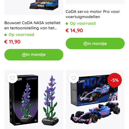
CaDA servo motor Pro voor
voertuigmodellen
Bouwset CaDA NASA satelliet
Op voorraad
en tentoonstelling van het
€ 14,90
Internationaal Ruimtestation,
Op voorraad
188 stukjes
€ 11,90
In mandje
In mandje
-5%