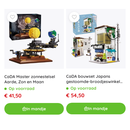
CaDA bouwset Japans
CaDA Master zonnestelsel
gestoomde-broodjeswinkel
Aarde, Zon en Maan
met LED-verlichting, 1108
Op voorraad
Op voorraad
onderdelen
€ 54,50
€ 41,50
In mandje
In mandje