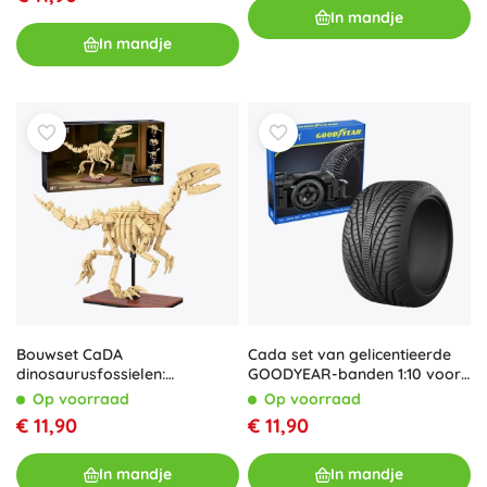
In mandje
In mandje
Bouwset CaDA
Cada set van gelicentieerde
dinosaurusfossielen:
GOODYEAR-banden 1:10 voor
Velociraptor, 256 stukjes
RC- en statische modellen, 4
Op voorraad
Op voorraad
stuks
€ 11,90
€ 11,90
In mandje
In mandje