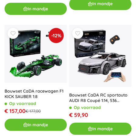
In mandje
In mandje
-12%
Bouwset CaDA racewagen F1
Bouwset CaDA RC sportauto
KICK SAUBER 1:8
AUDI R8 Coupé 1:14, 536
Op voorraad
stukjes
Op voorraad
€ 157,00
€ 177,00
€ 59,90
In mandje
In mandje