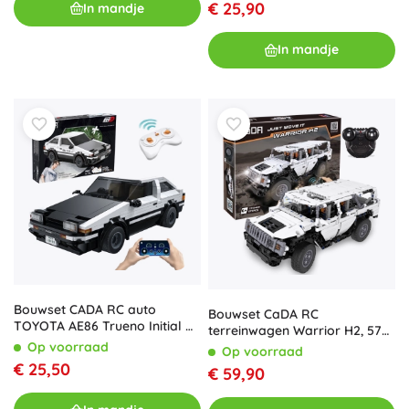
€ 25,90
In mandje
In mandje
Bouwset CADA RC auto
Bouwset CaDA RC
TOYOTA AE86 Trueno Initial D
terreinwagen Warrior H2, 575
1:20, 325 stukjes
onderdelen, Dual Mode
Op voorraad
Op voorraad
€ 25,50
€ 59,90