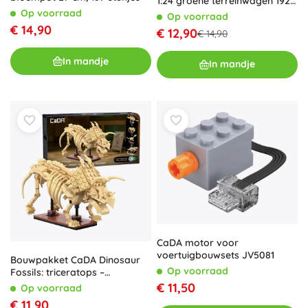
1:24 groene terreinwagen 192
stukjes
Op voorraad
Op voorraad
€ 14,90
€ 12,90
€ 14,90
In mandje
In mandje
CaDA motor voor
voertuigbouwsets JV5081
Bouwpakket CaDA Dinosaur
Op voorraad
Fossils: triceratops –
lichtgevende skelet, 272
€ 11,50
Op voorraad
stukjes
€ 11,90