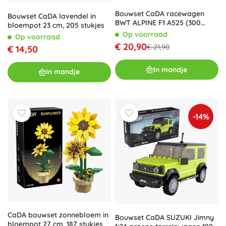
Bouwset CaDA racewagen
Bouwset CaDA lavendel in
BWT ALPINE F1 A525 (300
bloempot 23 cm, 205 stukjes
stukjes)
Op voorraad
Op voorraad
€ 20,90
€ 21,90
€ 14,50
In mandje
In mandje
-14%
CaDA bouwset zonnebloem in
Bouwset CaDA SUZUKI Jimny
bloempot 27 cm, 187 stukjes