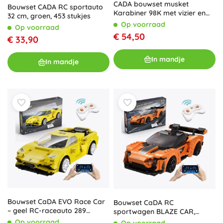
CADA bouwset musket
Bouwset CADA RC sportauto
Karabiner 98K met vizier en
32 cm, groen, 453 stukjes
schietfunctie
Op voorraad
Op voorraad
€ 54,50
€ 33,90
In mandje
In mandje
Bouwset CaDA EVO Race Car
Bouwset CaDA RC
– geel RC-raceauto 289
sportwagen BLAZE CAR,
stukjes, Dual Mode
oranje, Dual Mode, 295
Op voorraad