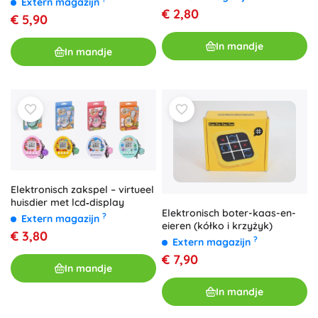
Extern magazijn
€ 2,80
€ 5,90
In mandje
In mandje
Elektronisch zakspel – virtueel
huisdier met lcd‑display
Elektronisch boter-kaas-en-
?
Extern magazijn
eieren (kółko i krzyżyk)
€ 3,80
?
Extern magazijn
€ 7,90
In mandje
In mandje