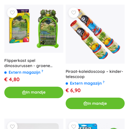
Flipperkast spel
dinosaurussen - groene
standaard
Piraat-kaleidoscoop – kinder-
?
Extern magazijn
telescoop
€ 4,80
?
Extern magazijn
€ 6,90
In mandje
In mandje