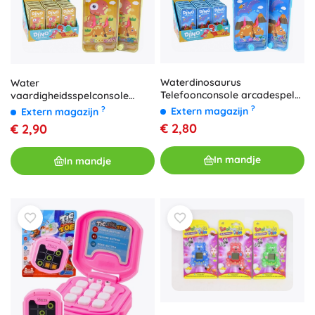
Waterdinosaurus
Water
Telefoonconsole arcadespel
vaardigheidsspelconsole
Blauw
Telefoon Dino Geel
?
?
Extern magazijn
Extern magazijn
€ 2,80
€ 2,90
In mandje
In mandje