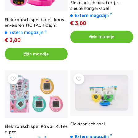
Elektronisch huisdiertje –
sleutelhanger-spel
?
Extern magazijn
Elektronisch spel boter-kaas-
€ 3,80
en-eieren TIC TAC TOE, 9
modi, roze
?
Extern magazijn
In mandje
€ 2,80
In mandje
Elektronisch spel
Elektronisch spel Kawaii Kuties
e-pet
?
Extern magazijn
?