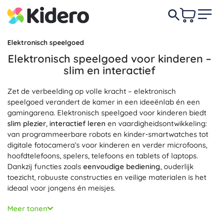
Elektronisch speelgoed
Elektronisch speelgoed voor kinderen –
slim en interactief
Zet de verbeelding op volle kracht – elektronisch
speelgoed verandert de kamer in een ideeënlab én een
gamingarena. Elektronisch speelgoed voor kinderen biedt
slim plezier
,
interactief leren
en vaardigheidsontwikkeling:
van programmeerbare robots en kinder-smartwatches tot
digitale fotocamera’s voor kinderen en verder microfoons,
hoofdtelefoons, spelers, telefoons en tablets of laptops.
Dankzij functies zoals
eenvoudige bediening
, ouderlijk
toezicht, robuuste constructies en veilige materialen is het
ideaal voor jongens én meisjes.
Voor actievelingen zijn er
Op afstand bestuurbaar
Meer tonen
speelgoed
met stabiel bereik, precieze besturing en een