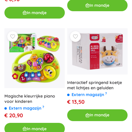
voor dagelijks speelplezier.
In mandje
In mandje
Interactief springend koetje
met lichtjes en geluiden
?
Extern magazijn
Magische kleurrijke piano
€ 13,50
voor kinderen
?
Extern magazijn
€ 20,90
In mandje
In mandje