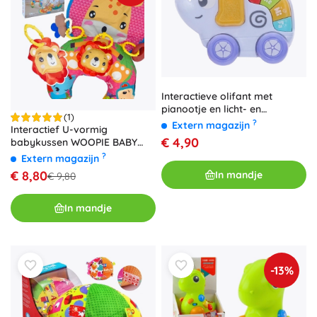
Interactieve olifant met
pianootje en licht- en
(1)
geluidseffecten
?
Extern magazijn
Interactief U-vormig
€ 4,90
babykussen WOOPIE BABY
met speelgoed en bijtring
?
Extern magazijn
€ 8,80
In mandje
€ 9,80
In mandje
-13%