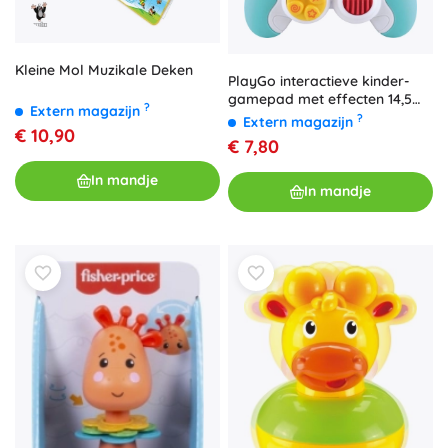
Kleine Mol Muzikale Deken
PlayGo interactieve kinder-
gamepad met effecten 14,5
?
Extern magazijn
cm
?
Extern magazijn
€ 10,90
€ 7,80
In mandje
In mandje