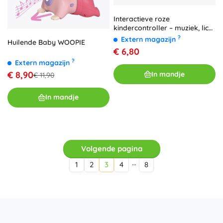
Interactieve roze
kindercontroller – muziek, licht
en leren
?
Extern magazijn
Huilende Baby WOOPIE
€ 6,80
?
Extern magazijn
€ 8,90
In mandje
€ 11,90
In mandje
Volgende pagina
…
1
2
3
4
8