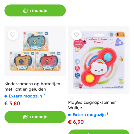
In mandje
Kindercamera op batterijen
met licht en geluiden
?
Extern magazijn
PlayGo zuignap-spinner
€ 3,80
Wolkje
?
Extern magazijn
In mandje
€ 6,90