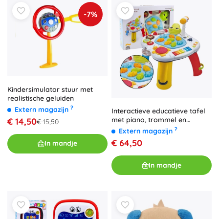
-7%
Kindersimulator stuur met
realistische geluiden
?
Extern magazijn
Interactieve educatieve tafel
met piano, trommel en
€ 14,50
€ 15,50
krokodil
?
Extern magazijn
€ 64,50
In mandje
In mandje