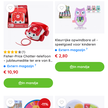
Kleurrijke opwindbare uil -
speelgoed voor kinderen
?
Extern magazijn
(1)
€ 2,80
Fisher-Price Chatter-telefoon
– jubileumeditie ter ere van 80
jaar MATTEL, rood
?
Extern magazijn
In mandje
€ 10,90
In mandje
-11%