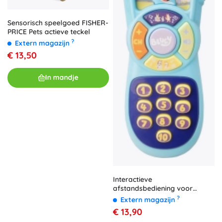
Sensorisch speelgoed FISHER-
PRICE Pets actieve teckel
?
Extern magazijn
€ 13,50
In mandje
Interactieve
afstandsbediening voor
kinderen Bluey
?
Extern magazijn
€ 13,90