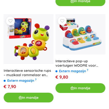
In mandje
Interactieve pop-up
voertuigen WOOPIE voor
kinderen
?
Interactieve sensorische rups
Extern magazijn
– muzikaal rammelaar en
€ 9,80
bijtspeeltje met 360°
?
Extern magazijn
draaielementen
€ 7,90
In mandje
In mandje