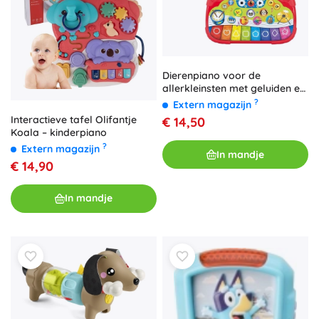
Dierenpiano voor de
allerkleinsten met geluiden en
melodieën 25 cm
?
Extern magazijn
Interactieve tafel Olifantje
€ 14,50
Koala – kinderpiano
?
Extern magazijn
In mandje
€ 14,90
In mandje