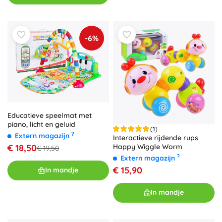
-6%
Educatieve speelmat met
piano, licht en geluid
(1)
?
Extern magazijn
Interactieve rijdende rups
Happy Wiggle Worm
€ 18,50
€ 19,50
?
Extern magazijn
€ 15,90
In mandje
In mandje