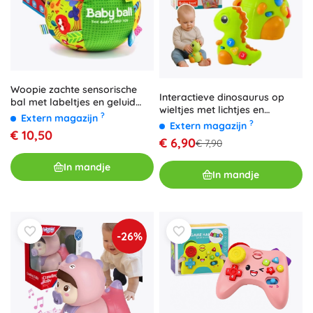
Woopie zachte sensorische
Interactieve dinosaurus op
bal met labeltjes en geluid
wieltjes met lichtjes en
voor baby’s
?
Extern magazijn
geluiden voor baby’s
?
Extern magazijn
€ 10,50
€ 6,90
€ 7,90
In mandje
In mandje
-26%