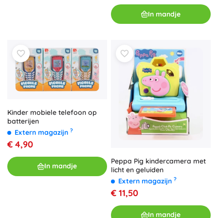
In mandje
Kinder mobiele telefoon op
batterijen
?
Extern magazijn
€ 4,90
Peppa Pig kindercamera met
In mandje
licht en geluiden
?
Extern magazijn
€ 11,50
In mandje