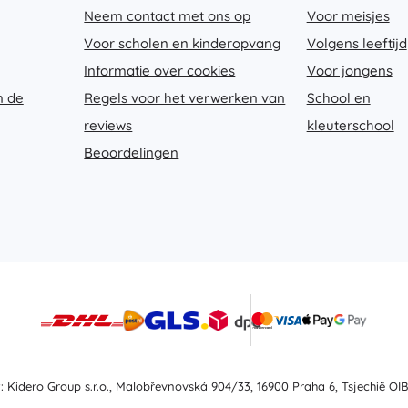
Bluey
Neem contact met ons op
Voor meisjes
Buitenspellen
Voor scholen en kinderopvang
Volgens leeftijd
Voertuigen voor kinderen
Informatie over cookies
Voor jongens
Zandspeelgoed
Dots
n de
Regels voor het verwerken van
School en
Waterspeelgoed
Bellenblaas
reviews
kleuterschool
+
Meer tonen
Beoordelingen
DC
Kinderkamer
Decoraties
Wednesday
Nachtlampjes en projectoren
Opbergruimte
Skippers en wipdieren
Lord of the Rings
Tenten en huisjes
+
Meer tonen
t: Kidero Group s.r.o., Malobřevnovská 904/33, 16900 Praha 6, Tsjechië OIB