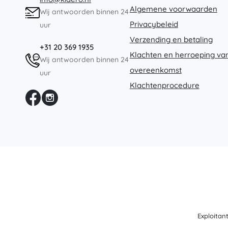
Architecture
Algemene voorwaarden
Wij antwoorden binnen 24
Puzzels
Privacybeleid
uur
Bordspellen
Verzending en betaling
Hersenkrakers
+31 20 369 1935
Art
Klachten en herroeping va
Kaartspellen
Wij antwoorden binnen 24
Partyspellen
overeenkomst
uur
+
Meer tonen
Klachtenprocedure
Batman
Feestjes en vieringen
Feestjes
Vidiyo
Kostuums
Accessoires voor kostuums
Halloween
Frozen
Pasen
Exploitan