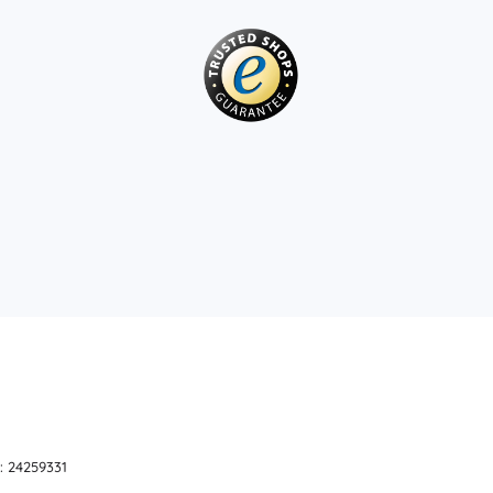
Jurassic World
Knuffels
Pluche figuren uit films en sprookjes
Interactieve knuffels
One Piece
Hangers
Knuffels en tutdoekjes voor de allerkleinsten
+
Meer tonen
Gabby’s Poppenhuis
Poppen en baby’s
Poppen
Avatar
Accessoires voor baby’s
Baby’s
Accessoires voor poppen
Stoffen poppen
+
Meer tonen
: 24259331