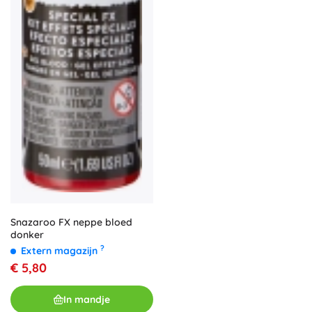
Snazaroo FX neppe bloed
donker
?
Extern magazijn
€ 5,80
In mandje