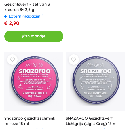
Gezichtsverf – set van 3
kleuren 3× 2,5 g
?
Extern magazijn
€ 2,90
In mandje
Snazaroo gezichtsschmink
SNAZAROO Gezichtsverf
felroze 18 ml
Lichtgrijs (Light Grey) 18 ml
?
?