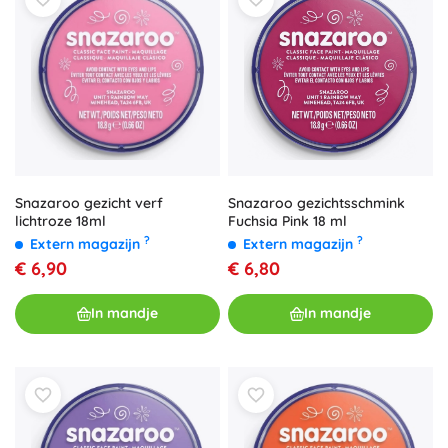
Snazaroo gezicht verf
Snazaroo gezichtsschmink
lichtroze 18ml
Fuchsia Pink 18 ml
?
?
Extern magazijn
Extern magazijn
€ 6,90
€ 6,80
In mandje
In mandje