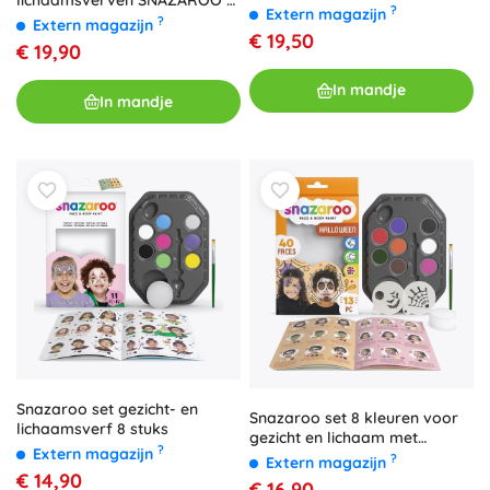
lichaamsverven SNAZAROO –
?
Extern magazijn
PAW Patrol Skye & Rubble
?
Extern magazijn
€ 19,50
€ 19,90
In mandje
In mandje
Snazaroo set gezicht- en
Snazaroo set 8 kleuren voor
lichaamsverf 8 stuks
gezicht en lichaam met
?
Extern magazijn
Halloween-sjablonen
?
Extern magazijn
€ 14,90
€ 16,90