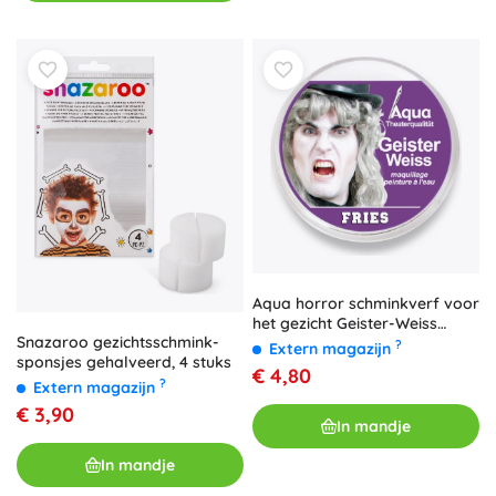
Aqua horror schminkverf voor
het gezicht Geister-Weiss
Snazaroo gezichtsschmink-
(spookachtig wit) 14 g - 1 stuk
?
Extern magazijn
sponsjes gehalveerd, 4 stuks
€ 4,80
?
Extern magazijn
€ 3,90
In mandje
In mandje