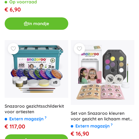
Op voorraad
€ 6,90
In mandje
Snazaroo gezichtsschilderkit
voor artiesten
Set van Snazaroo kleuren
?
voor gezicht en lichaam met
Extern magazijn
sjablonen Eenhoorns en
?
€ 117,00
Extern magazijn
Vlinders
€ 16,90