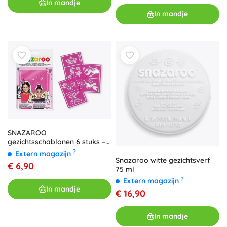
In mandje
In mandje
SNAZAROO
gezichtsschablonen 6 stuks –
Fantasy
?
Extern magazijn
Snazaroo witte gezichtsverf
€ 6,90
75 ml
?
Extern magazijn
In mandje
€ 16,90
In mandje