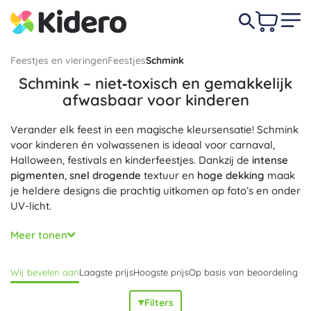
Feestjes en vieringen
Feestjes
Schmink
Schmink – niet‑toxisch en gemakkelijk
afwasbaar voor kinderen
Verander elk feest in een magische kleursensatie! Schmink
voor kinderen én volwassenen is ideaal voor carnaval,
Halloween, festivals en kinderfeestjes. Dankzij de
intense
pigmenten
,
snel drogende
textuur en
hoge dekking
maak
je heldere designs die prachtig uitkomen op foto’s en onder
UV-licht.
Facepainting wordt dankzij de waterverdunbare formules
Meer tonen
eenvoudig
en
proper
: de kleuren laten zich soepel
aanbrengen met penselen en sponsjes, mengen goed en
Wij bevelen aan
Laagste prijs
Hoogste prijs
Op basis van beoordeling
zijn na het feest
makkelijk afwasbaar
met water en milde
zeep. In het assortiment vind je crèmekleuren, paletten,
Filters
schminkpotloden, glitters, metallic en neon UV-effecten