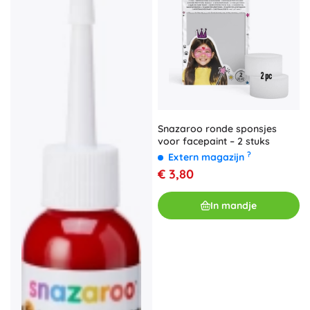
Snazaroo ronde sponsjes
voor facepaint – 2 stuks
?
Extern magazijn
€ 3,80
In mandje