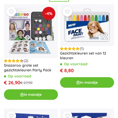
voor zowel strakke contouren als fijne details. Voor de
gevoelige huid kies je
niet‑toxische
,
hypoallergene
en
-4%
dermatologisch geteste
schmink zonder parfum –
veilig
voor kinderen
en volwassenen. Perfect bij kinderkostuums,
maskers en themafeesten; zo maak je favoriete designs
zoals dieren, superhelden of feeën. Ontdek de wereld van
facepainting en tover creatieve ideeën om in
onvergetelijke kostuums.
(1)
Gezichtskleuren set van 12
kleuren
(2)
Op voorraad
Snazaroo grote set
€ 8,80
gezichtskleuren Party Pack
Op voorraad
€ 26,90
In mandje
€ 27,90
In mandje