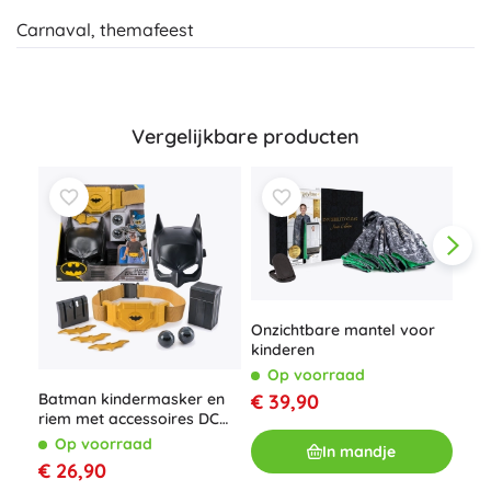
Carnaval, themafeest
Vergelijkbare producten
Onzichtbare mantel voor
kinderen
Op voorraad
Haa
Batman kindermasker en
€ 39,90
en 
riem met accessoires DC
Comics
O
Op voorraad
In mandje
€ 1
€ 26,90