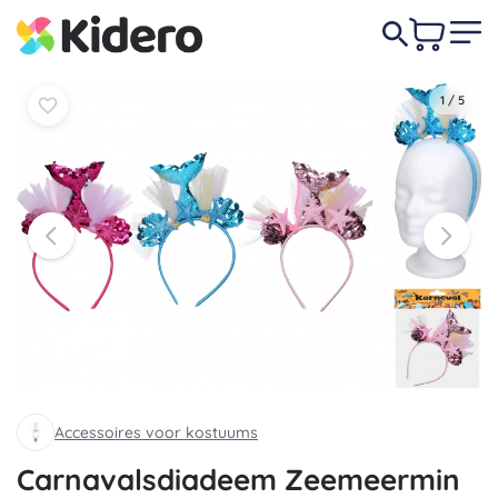
In
In
1,90 €
mandje
mandje
1
/
5
Accessoires voor kostuums
Carnavalsdiadeem Zeemeermin