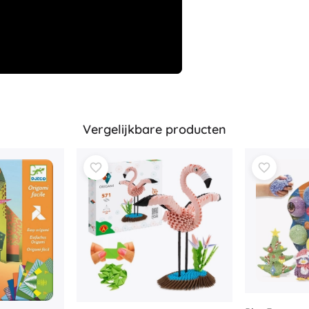
Uitrusting voor kinderen
Veiligheid
Voeden en borstvoeding
Koupání
Kinderwagens
Slaap
+
Meer tonen
Vergelijkbare producten
Elektronisch speelgoed
Afstandsbedienbare speelgoed
Spelconsoles
Drones
Kijk op
Microscopen en telescopen
+
Meer tonen