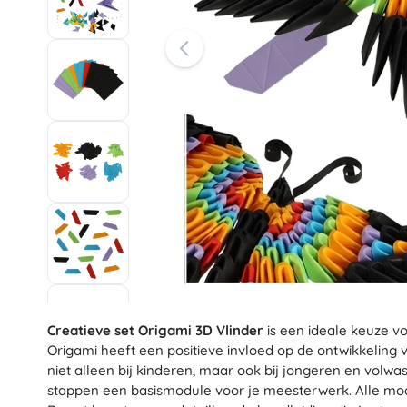
Mappen en ordners
Star Wars
Ravensburger
Agenda’s
Clementoni
Standaards en opbergruimte
Trefl
Perforators en nietmachines
Baagl
Harry Potter
Kleine benodigdheden
Small Foot
+
+
Meer tonen
Meer tonen
Super Mario
Broodtrommels
Bouwsets
Kunststof bouwsets
Houten bouwsets
Animal Crossing
Magnetische bouwsets
Portemonnees
Knikkerbanen
Schroefbare bouwsets
Creatieve set Origami 3D Vlinder
is een ideale keuze v
Sonic the Hedgehog
+
Meer tonen
Origami heeft een positieve invloed op de ontwikkeling 
niet alleen bij kinderen, maar ook bij jongeren en volw
stappen een basismodule voor je meesterwerk. Alle mod
Auto’s, treinen, vliegtuigen, boten