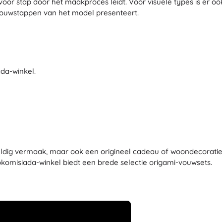
 voor stap door het maakproces leidt. Voor visuele types is er o
Bluey
vouwstappen van het model presenteert.
Buitenspellen
Voertuigen voor kinderen
Zandspeelgoed
Jurassic World
Waterspeelgoed
Bellenblaas
ada-winkel.
+
Meer tonen
DC
Poppen en baby’s
Poppen
Wednesday
Accessoires voor baby’s
weldig vermaak, maar ook een origineel cadeau of woondecoratie
Baby’s
komisiada-winkel biedt een brede selectie origami-vouwsets.
Accessoires voor poppen
Lord of the Rings
Stoffen poppen
+
Meer tonen