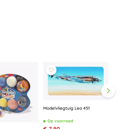
Wapens
Pistolen
Zwaarden en dolken
Waterpistolen
Bogen
Kruisbogen
+
Meer tonen
Kinderkleding
Babykleding
T-shirts
Schoenen
Sweaters en truien
Modelvliegtuig Leo 451
Sokken en panty’s
+
Meer tonen
Op voorraad
€ 7,80