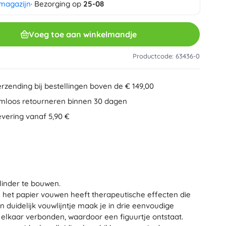
 magazijn
· Bezorging op
25-08
Overig
Creatief speelgoed
Schilderen
Voeg toe aan winkelmandje
Muzikale speelgoed
Anti-stress speelgoed
Minecraft
Productcode: 63436-0
Educatief speelgoed
+
Meer tonen
erzending bij bestellingen boven de € 149,00
Minifiguurtjes
mloos retourneren binnen 30 dagen
Mappen voor schriften
Gezelschapsspellen en puzzels
evering vanaf 5,90 €
Puzzels
Bordspellen
Ideas
Hersenkrakers
Globes
Kaartspellen
Partyspellen
linder te bouwen.
Wicked (De Heks)
+
Meer tonen
an het papier vouwen heeft therapeutische effecten die
 duidelijk vouwlijntje maak je in drie eenvoudige
lkaar verbonden, waardoor een figuurtje ontstaat.
Pluchen speelgoed