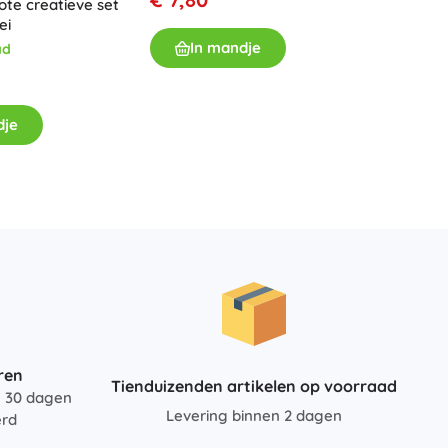
te creatieve set
Vliegtu
Voor meisjes
ei
In mandje
ad
Sieraden
Op v
Handtasjes
€ 7,8
Sieradendoosjes
dje
I
ren
Tienduizenden artikelen op voorraad
n 30 dagen
Levering binnen 2 dagen
erd