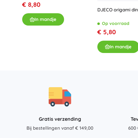
€ 8,80
Accessoires
DJECO origami di
Batterijen
In mandje
Op voorraad
Vervangende onderdelen
€ 5,80
Pompjes
In mandje
Cadeaubonnen
Gratis verzending
Te
Bij bestellingen vanaf € 149,00
600 