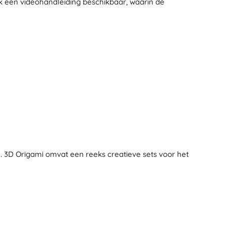
ok een videohandleiding beschikbaar, waarin de
Art
Knuffels
Pluche figuren uit films en sprookjes
Interactieve knuffels
One Piece
Hangers
Knuffels en tutdoekjes voor de allerkleinsten
+
Meer tonen
Gabby’s Poppenhuis
Kinderkamer
Decoraties
Avatar
Nachtlampjes en projectoren
. 3D Origami omvat een reeks creatieve sets voor het
Opbergruimte
Skippers en wipdieren
Tenten en huisjes
+
Meer tonen