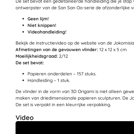
De set bevat een gedetailleerde handleiding die je stap
Architecture
ontwerpster van de San San Oo-serie de afzonderlijke 
Auto’s
Op afstand bestuurbaar
Geen lijm!
Niet knippen!
Treinen
Dots
Videohandleiding!
Boerderijvoertuigen
Integraal Hulpverleningssysteem
Bekijk de instructievideo op de website van de Jokomisi
+
Meer tonen
Afmetingen van de gevouwen vlinder:
12 x 12 x 5 cm
Moeilijkheidsgraad:
2/12
Batman
De set bevat:
Feestjes en vieringen
Papieren onderdelen – 157 stuks.
Feestjes
Handleiding – 1 stuk.
Vidiyo
Kostuums
De vlinder in de vorm van 3D Origami is niet alleen ge
Accessoires voor kostuums
maken van driedimensionale papieren sculpturen. De Jo
Halloween
De set is verpakt in een kleurrijke verpakking.
Frozen
Pasen
Video