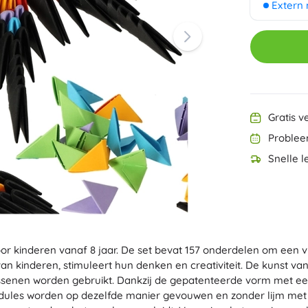
Extern
Ninjago
PAW Patrol
Harry Potter
Disney
Disney Lilo & Stitch
Speed Champions
Minecraft
+
Meer tonen
Gratis v
DREAMZzz
Problee
Zakjes en gymtassen
Figurines
Snelle l
Dierenfiguren
Sprookjes- en filmfiguren
Classic
Dinosaurussen figuren
Koffertjes
Robotfiguren
Playmobil
oor kinderen vanaf 8 jaar. De set bevat 157 onderdelen om een v
Fortnite
+
Meer tonen
van kinderen, stimuleert hun denken en creativiteit. De kunst v
assenen worden gebruikt. Dankzij de gepatenteerde vorm met een
ules worden op dezelfde manier gevouwen en zonder lijm met e
Buitenspeelgoed