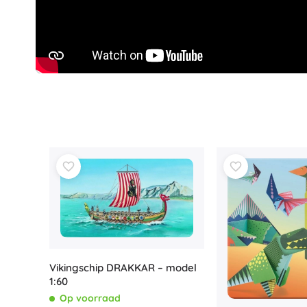
Speelgoed voor de allerkleinsten
Rammelaars, bijtringen en fopspenen
Interactieve speelgoed
Puzzels, hamerspeelgoed en blokken
Knuffeldoekjes en tutteldoekjes
Loop- en trekspeelgoed
+
Meer tonen
Badspeelgoed
Vikingschip DRAKKAR – model
1:60
Op voorraad