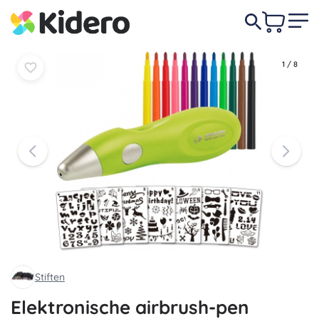
In
In
26,90 €
mandje
mandje
1
/
8
Stiften
Elektronische airbrush-pen