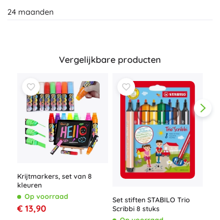
24 maanden
Vergelijkbare producten
Krijtmarkers, set van 8
Set
kleuren
voo
ker
Op voorraad
O
Set stiften STABILO Trio
€ 13,90
€ 6
Scribbi 8 stuks
Op voorraad