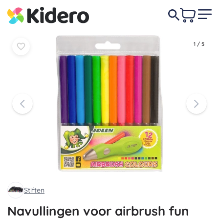
In
In
6,80 €
mandje
mandje
1
/
5
Stiften
Navullingen voor airbrush fun