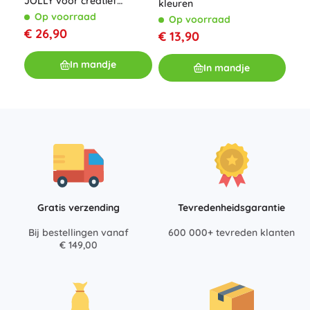
JOLLY voor creatief
kleuren
Scri
schilderen
Op voorraad
Op voorraad
O
€ 26,90
€ 13,90
€ 1
In mandje
In mandje
Gratis verzending
Tevredenheidsgarantie
Bij bestellingen vanaf
600 000+ tevreden klanten
€ 149,00