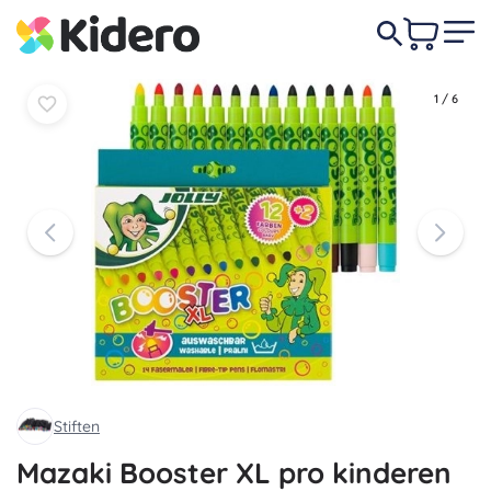
In
In
6,80 €
mandje
mandje
1
/
6
Stiften
Mazaki Booster XL pro kinderen