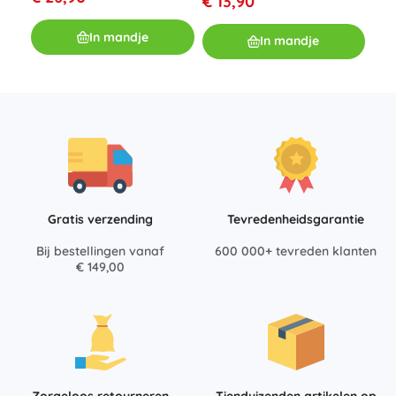
€ 13,90
€ 1
In mandje
In mandje
Gratis verzending
Tevredenheidsgarantie
Bij bestellingen vanaf
600 000+ tevreden klanten
€ 149,00