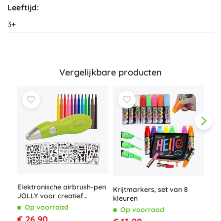
Leeftijd:
3+
Vergelijkbare producten
Elektronische airbrush-pen
Krijtmarkers, set van 8
Set
JOLLY voor creatief
kleuren
Scri
schilderen
Op voorraad
Op voorraad
O
€ 26,90