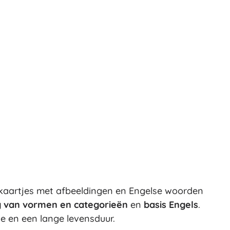
Art
Knuffels
Pluche figuren uit films en sprookjes
Interactieve knuffels
One Piece
Hangers
Knuffels en tutdoekjes voor de allerkleinsten
+
Meer tonen
Gabby’s Poppenhuis
Kinderkamer
Decoraties
Avatar
Nachtlampjes en projectoren
Opbergruimte
Skippers en wipdieren
Tenten en huisjes
 kaartjes met afbeeldingen en Engelse woorden
+
Meer tonen
 van vormen en categorieën
en
basis Engels
.
e en een lange levensduur.