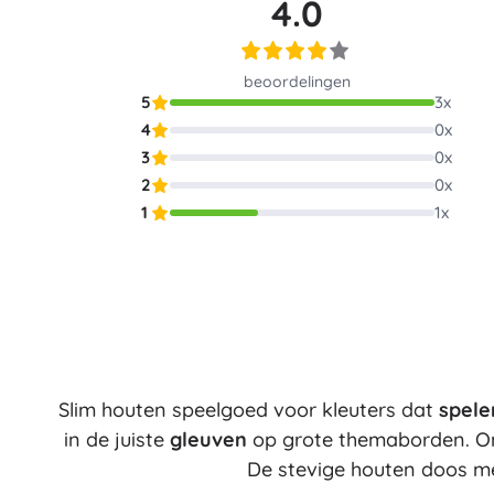
4.0
Architecture
Auto’s
Op afstand bestuurbaar
beoordelingen
Treinen
5
3
x
Dots
Boerderijvoertuigen
4
0
x
Integraal Hulpverleningssysteem
3
0
x
+
Meer tonen
2
0
x
Batman
1
1
x
Feestjes en vieringen
Feestjes
Vidiyo
Kostuums
Accessoires voor kostuums
Halloween
Frozen
Pasen
Slim houten speelgoed voor kleuters dat
spele
in de juiste
gleuven
op grote themaborden. O
De stevige houten doos m