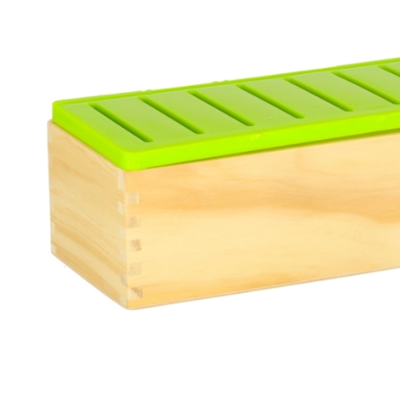
Accessoires
Batterijen
Vervangende onderdelen
Pompjes
Cadeaubonnen