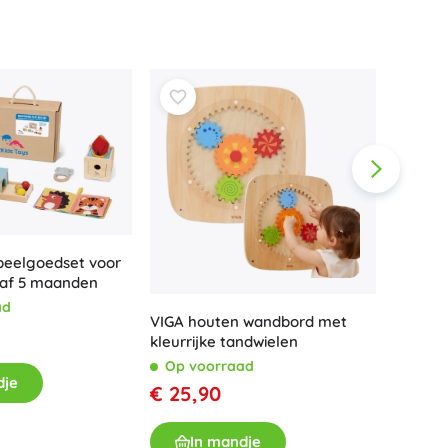
peelgoedset voor
naf 5 maanden
ad
VIGA houten wandbord met
Houten
kleurrijke tandwielen
kleurm
Op voorraad
Op v
dje
€ 25,90
€ 22,
In mandje
I