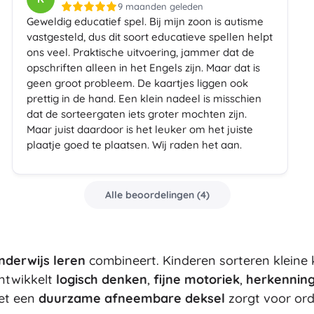
9 maanden geleden
Bluey
Geweldig educatief spel. Bij mijn zoon is autisme
Buitenspellen
vastgesteld, dus dit soort educatieve spellen helpt
Voertuigen voor kinderen
ons veel. Praktische uitvoering, jammer dat de
Zandspeelgoed
opschriften alleen in het Engels zijn. Maar dat is
Jurassic World
Waterspeelgoed
geen groot probleem. De kaartjes liggen ook
Bellenblaas
prettig in de hand. Een klein nadeel is misschien
dat de sorteergaten iets groter mochten zijn.
+
Meer tonen
Maar juist daardoor is het leuker om het juiste
DC
plaatje goed te plaatsen. Wij raden het aan.
Poppen en baby’s
Poppen
Wednesday
Alle beoordelingen
(
4
)
Accessoires voor baby’s
Baby’s
Accessoires voor poppen
Lord of the Rings
Stoffen poppen
nderwijs leren
combineert. Kinderen sorteren kleine
+
Meer tonen
ntwikkelt
logisch denken
,
fijne motoriek
,
herkenning
et een
duurzame afneembare deksel
zorgt voor ord