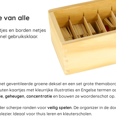
e van alle
tjes en borden netjes
snel gebruiksklaar.
et geventileerde groene deksel en een set grote themaborde
uten kaartjes met kleurrijke illustraties en Engelse termen
ie
,
geheugen
,
concentratie
en bouwen ze woordenschat op.
der scherpe randen voor
veilig spelen
. De organizer in de do
lezier. Ideaal voor thuis leren en kleuterscholen.