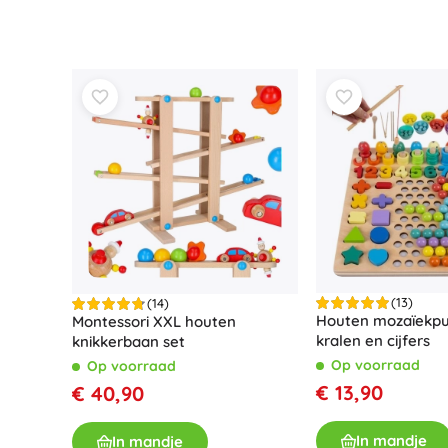
(13)
(14)
Houten mozaïekpu
Montessori XXL houten
kralen en cijfers
knikkerbaan set
Op voorraad
Op voorraad
€ 13,90
€ 40,90
In mandje
In mandje