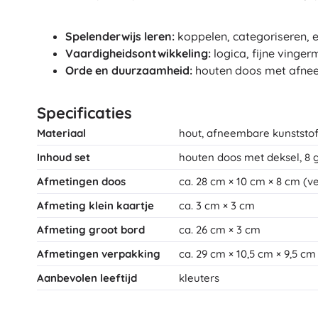
Spelenderwijs leren:
koppelen, categoriseren, e
Vaardigheidsontwikkeling:
logica, fijne vinger
Orde en duurzaamheid:
houten doos met afneem
Specificaties
Materiaal
hout, afneembare kunststof
Inhoud set
houten doos met deksel, 8 g
Afmetingen doos
ca. 28 cm × 10 cm × 8 cm (v
Afmeting klein kaartje
ca. 3 cm × 3 cm
Afmeting groot bord
ca. 26 cm × 3 cm
Afmetingen verpakking
ca. 29 cm × 10,5 cm × 9,5 cm
Aanbevolen leeftijd
kleuters