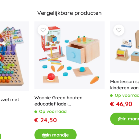
Vergelijkbare producten
Montessori s
kinderen va
Op voorra
Woopie Green houten
zzel met
€ 46,90
educatief lade-
sorteerspeelgoed Montessori
Op voorraad
In man
€ 24,50
In mandje