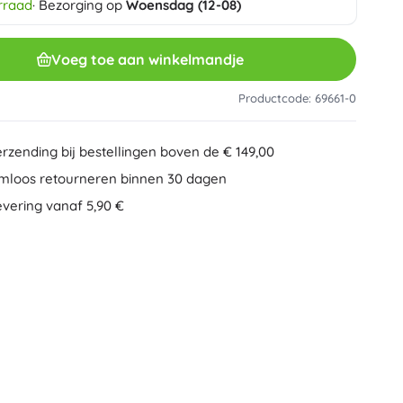
rraad
· Bezorging op
Woensdag (12-08)
Overig
Creatief speelgoed
Schilderen
Voeg toe aan winkelmandje
Muzikale speelgoed
Anti-stress speelgoed
Speed Champions
Productcode: 69661-0
Educatief speelgoed
+
Meer tonen
erzending bij bestellingen boven de € 149,00
Minifiguurtjes
mloos retourneren binnen 30 dagen
Mappen voor schriften
Gezelschapsspellen en puzzels
evering vanaf 5,90 €
Puzzels
Bordspellen
Ideas
Hersenkrakers
Globes
Kaartspellen
Partyspellen
Wicked (De Heks)
+
Meer tonen
Pluchen speelgoed