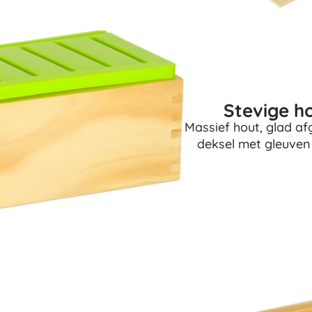
Boeken
Werk- en doeboekjes
Voor de allerkleinsten
Boekaccessoires
Ansichtkaarten
Stevige h
Voor kleine vertellers
Massief hout, glad a
+
Meer tonen
deksel met gleuven
Winkelinrichting