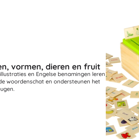
Uitrusting voor kinderen
Veiligheid
Voeden en borstvoeding
Koupání
Slaap
Kinderwagens
+
Meer tonen
en, vormen, dieren en fruit
llustraties en Engelse benamingen leren
Elektronisch speelgoed
 de woordenschat en ondersteunen het
Afstandsbedienbare speelgoed
eugen.
Spelconsoles
Drones
Kijk op
Microscopen en telescopen
+
Meer tonen