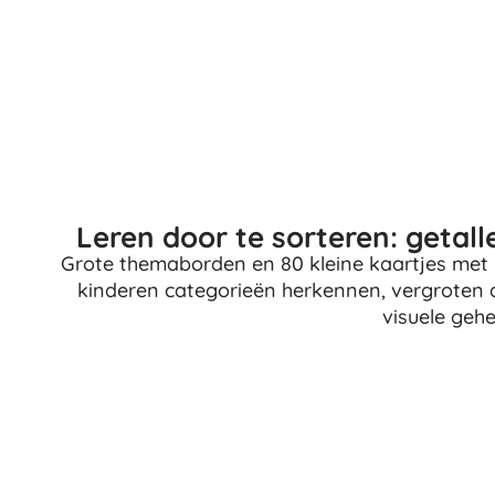
Speelgoed voor de allerkleinsten
Rammelaars, bijtringen en fopspenen
Interactieve speelgoed
Puzzels, hamerspeelgoed en blokken
Knuffeldoekjes en tutteldoekjes
Loop- en trekspeelgoed
+
Meer tonen
Leren door te sorteren: getall
Grote themaborden en 80 kleine kaartjes met i
Badspeelgoed
kinderen categorieën herkennen, vergroten
visuele geh