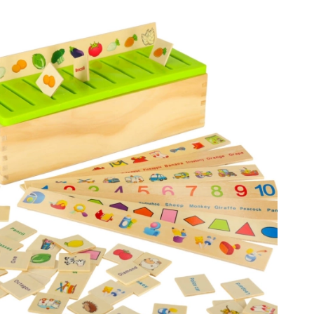
Wapens
Pistolen
Zwaarden en dolken
Waterpistolen
Bogen
Kruisbogen
+
Meer tonen
Kinderkleding
Babykleding
T-shirts
Schoenen
Sweaters en truien
Sokken en panty’s
+
Meer tonen