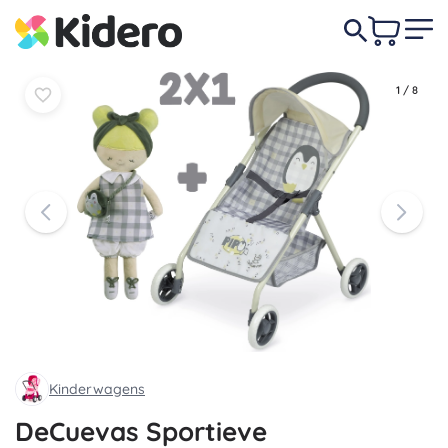
In
In
33,90 €
mandje
mandje
1
/
8
Kinderwagens
DeCuevas Sportieve