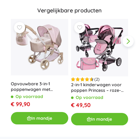
Vergelijkbare producten
(2)
Opvouwbare 3-in-1
2-i
2-in-1 kinderwagen voor
poppenwagen met
pop
poppen Princess – roze-
draagtas DIDI, 75 cm
zwa
grijs
Op voorraad
O
Op voorraad
€ 99,90
€ 
€ 49,50
In mandje
In mandje