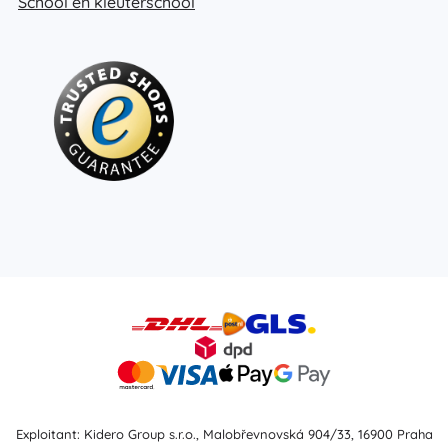
School en kleuterschool
Exploitant: Kidero Group s.r.o., Malobřevnovská 904/33, 16900 Praha