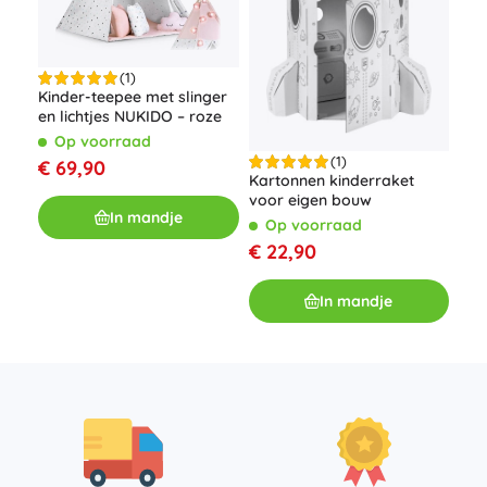
(1)
Kind
Kinder-teepee met slinger
NUK
en lichtjes NUKIDO – roze
ster
O
Op voorraad
(1)
€ 
€ 69,90
Kartonnen kinderraket
voor eigen bouw
In mandje
Op voorraad
€ 22,90
In mandje