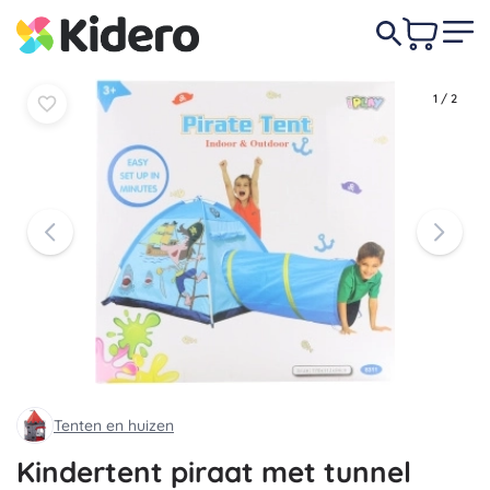
In
In
18,90 €
mandje
mandje
1
/
2
Tenten en huizen
Kindertent piraat met tunnel