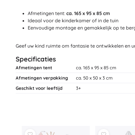
Architecture
Auto’s
Afmetingen tent:
ca. 165 x 95 x 85 cm
Op afstand bestuurbaar
Ideaal voor de kinderkamer of in de tuin
Treinen
Eenvoudige montage en gemakkelijk op te ber
Dots
Boerderijvoertuigen
Integraal Hulpverleningssysteem
Geef uw kind ruimte om fantasie te ontwikkelen en ur
+
Meer tonen
Batman
Specificaties
Afmetingen tent
ca. 165 x 95 x 85 cm
Feestjes en vieringen
Afmetingen verpakking
ca. 50 x 50 x 3 cm
Feestjes
Vidiyo
Kostuums
Geschikt voor leeftijd
3+
Accessoires voor kostuums
Halloween
Frozen
Pasen