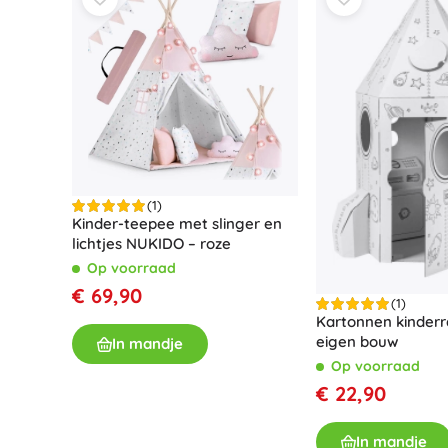
Speelgoed voor de allerkleinsten
Rammelaars, bijtringen en fopspenen
Interactieve speelgoed
Puzzels, hamerspeelgoed en blokken
Knuffeldoekjes en tutteldoekjes
Loop- en trekspeelgoed
+
Meer tonen
(1)
Kinder-teepee met slinger en
Badspeelgoed
lichtjes NUKIDO – roze
Op voorraad
€ 69,90
(1)
Kartonnen kinderr
eigen bouw
In mandje
Op voorraad
€ 22,90
In mandje