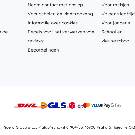
Neem contact met ons op
Voor meisjes
Voor scholen en kinderopvang
Volgens leeftijd
Informatie over cookies
Voor jongens
n de
Regels voor het verwerken van
School en
reviews
kleuterschool
Beoordelingen
t: Kidero Group s.r.o., Malobřevnovská 904/33, 16900 Praha 6, Tsjechië OIB