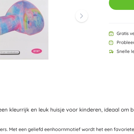
Ninjago
PAW Patrol
Harry Potter
Disney
Disney Lilo & Stitch
Speed Champions
Gratis v
Minecraft
Problee
+
Meer tonen
Snelle l
DREAMZzz
Zakjes en gymtassen
Figurines
Dierenfiguren
Sprookjes- en filmfiguren
Classic
Dinosaurussen figuren
Koffertjes
Robotfiguren
Playmobil
een kleurrijk en leuk huisje voor kinderen, ideaal om 
Fortnite
+
Meer tonen
riers. Met een geliefd eenhoornmotief wordt het een favoriet
Buitenspeelgoed