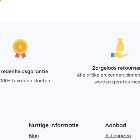
Boeken
Werk- en doeboekjes
Voor de allerkleinsten
Boekaccessoires
Ansichtkaarten
Voor kleine vertellers
+
Meer tonen
Zorgeloos retourne
vredenheidsgarantie
Alle artikelen kunnen binne
Winkelinrichting
000+ tevreden klanten
worden geretourne
Nuttige informatie
Aanbod
Blog
Actieprijzen