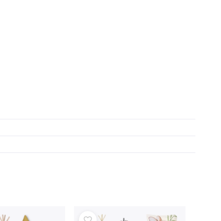
Art
Knuffels
Pluche figuren uit films en sprookjes
Interactieve knuffels
One Piece
Hangers
Knuffels en tutdoekjes voor de allerkleinsten
+
Meer tonen
Gabby’s Poppenhuis
Kinderkamer
Decoraties
Avatar
Nachtlampjes en projectoren
Opbergruimte
Skippers en wipdieren
Tenten en huisjes
+
Meer tonen