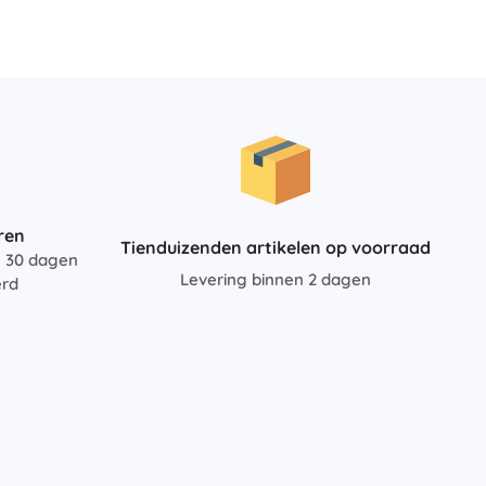
Voor meisjes
Sieraden
Handtasjes
Sieradendoosjes
ren
Tienduizenden artikelen op voorraad
n 30 dagen
Levering binnen 2 dagen
erd