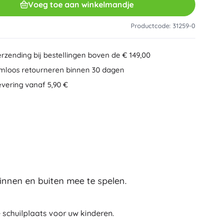
Voeg toe aan winkelmandje
Overig
Creatief speelgoed
Schilderen
Productcode: 31259-0
Muzikale speelgoed
Anti-stress speelgoed
Minecraft
erzending bij bestellingen boven de € 149,00
Educatief speelgoed
mloos retourneren binnen 30 dagen
+
Meer tonen
evering vanaf 5,90 €
Minifiguurtjes
Mappen voor schriften
Gezelschapsspellen en puzzels
Puzzels
Bordspellen
Ideas
Hersenkrakers
Globes
Kaartspellen
Partyspellen
binnen en buiten mee te spelen.
Wicked (De Heks)
+
Meer tonen
e schuilplaats voor uw kinderen.
Pluchen speelgoed