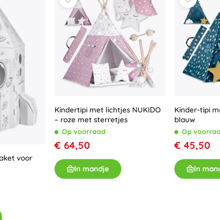
Uitrusting voor kinderen
Veiligheid
Voeden en borstvoeding
Koupání
Kinderwagens
Slaap
+
Meer tonen
Kindertipi met lichtjes NUKIDO
Kinder-tipi m
Elektronisch speelgoed
– roze met sterretjes
blauw
Op voorraad
Op voorra
Afstandsbedienbare speelgoed
€ 64,50
€ 45,50
Spelconsoles
aket voor
Drones
In mandje
In man
Kijk op
Microscopen en telescopen
+
Meer tonen