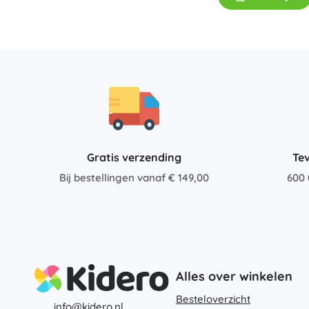
Accessoires
Batterijen
Vervangende onderdelen
Pompjes
Gratis verzending
Te
Cadeaubonnen
Bij bestellingen vanaf € 149,00
600 
Alles over winkelen
Besteloverzicht
info@kidero.nl