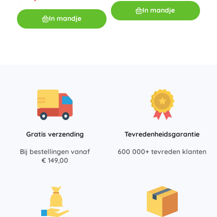
stu
O
In mandje
€ 1
In mandje
Gratis verzending
Tevredenheidsgarantie
Bij bestellingen vanaf
600 000+ tevreden klanten
€ 149,00