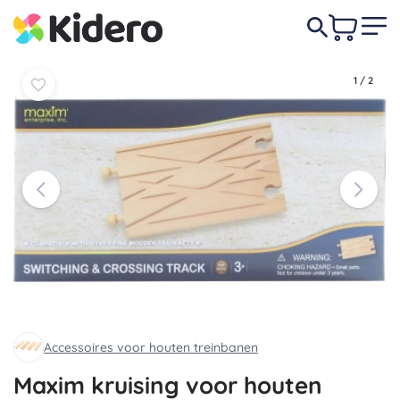
In
In
4,80 €
mandje
mandje
1
/
2
Accessoires voor houten treinbanen
Maxim kruising voor houten