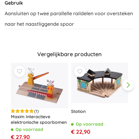
Gebruik
Aansluiten op twee parallelle raildelen voor oversteken
naar het naastliggende spoor
Vergelijkbare producten
Station
(1)
Maxim Interactieve
elektronische spoorbomen
Op voorraad
Gok
Op voorraad
€ 22,90
ver
€ 27,90