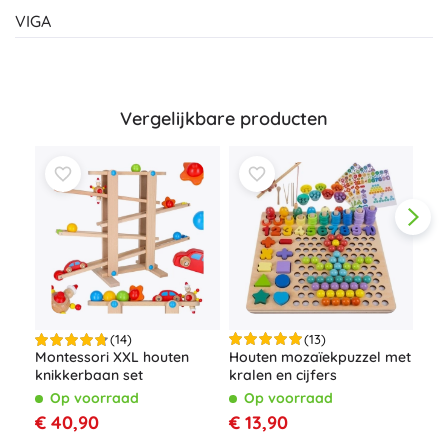
VIGA
Vergelijkbare producten
(13)
(14)
Houten mozaïekpuzzel met
Montessori XXL houten
Woo
kralen en cijfers
knikkerbaan set
edu
sor
Op voorraad
Op voorraad
O
Mon
€ 13,90
€ 40,90
€ 