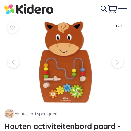
In
In
35,50 €
mandje
mandje
1
/
5
Montessori speelgoed
Houten activiteitenbord paard -