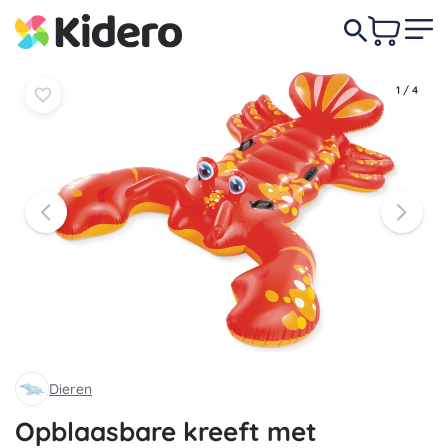
28,50 €
-18%
In
In
23,50 €
mandje
mandje
1
/
4
Dieren
Opblaasbare kreeft met