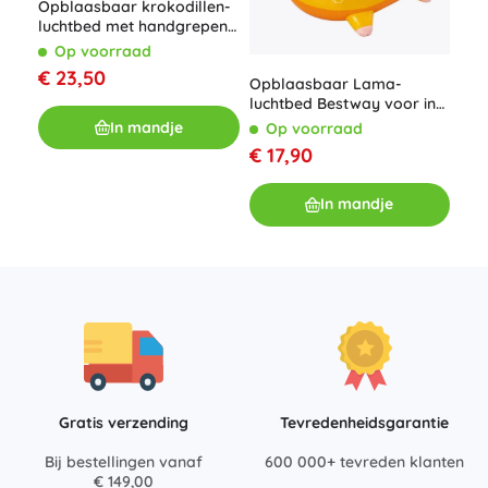
Opblaasbaar krokodillen-
luchtbed met handgrepen
203 × 114 cm Intex
Op voorraad
€ 23,50
Opb
Opblaasbaar Lama-
203
luchtbed Bestway voor in
O
het zwembad
In mandje
Op voorraad
€ 1
€ 17,90
In mandje
Gratis verzending
Tevredenheidsgarantie
Bij bestellingen vanaf
600 000+ tevreden klanten
€ 149,00