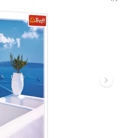
Art
Knuffels
Pluche figuren uit films en sprookjes
Interactieve knuffels
One Piece
Hangers
Knuffels en tutdoekjes voor de allerkleinsten
+
Meer tonen
Gabby’s Poppenhuis
Kinderkamer
Decoraties
Avatar
Nachtlampjes en projectoren
Opbergruimte
Skippers en wipdieren
Tenten en huisjes
+
Meer tonen