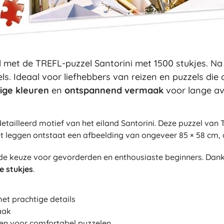
Uitrusting voor kinderen
Veiligheid
Voeden en borstvoeding
Koupání
Slaap
 met de TREFL-puzzel Santorini met 1500 stukjes. N
Kinderwagens
ls. Ideaal voor liefhebbers van reizen en puzzels die
+
Meer tonen
ige kleuren
en
ontspannend vermaak
voor lange a
Elektronisch speelgoed
etailleerd motief van het eiland Santorini. Deze puzzel va
het leggen ontstaat een afbeelding van ongeveer 85 × 58 cm, die
Afstandsbedienbare speelgoed
Spelconsoles
ende keuze voor gevorderden en enthousiaste beginners. Dank
Drones
e stukjes
.
Kijk op
Microscopen en telescopen
met prachtige details
+
Meer tonen
aak
gen voor comfortabel puzzelen