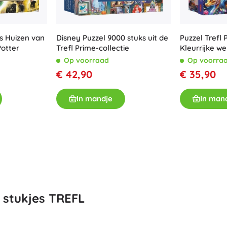
Ninjago
Harry Potter
PAW Patrol
Disney
s Huizen van
Disney Puzzel 9000 stuks uit de
Puzzel Trefl
Potter
Trefl Prime-collectie
Kleurrijke we
Disney Lilo & Stitch
Minecraft
Op voorraad
Op voorra
Mol
€ 42,90
€ 35,90
+
Meer tonen
In mandje
In man
DREAMZzz
Zakjes en gymtassen
Figurines
Dierenfiguren
Sprookjes- en filmfiguren
Classic
Dinosaurussen figuren
Koffertjes
Robotfiguren
Playmobil
Fortnite
+
Meer tonen
0 stukjes TREFL
Buitenspeelgoed