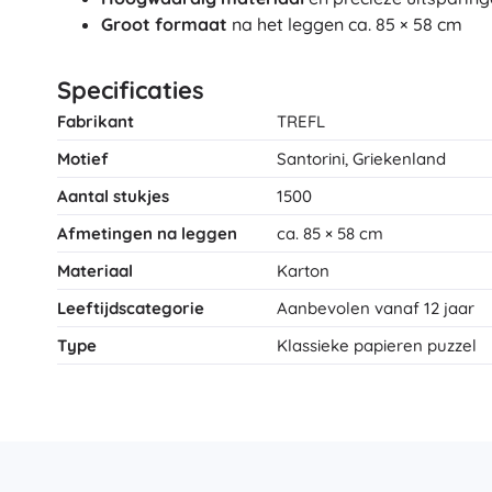
Groot formaat
na het leggen ca. 85 × 58 cm
Accessoires
Batterijen
Specificaties
Vervangende onderdelen
Pompjes
Fabrikant
TREFL
Motief
Santorini, Griekenland
Aantal stukjes
1500
Afmetingen na leggen
ca. 85 × 58 cm
Materiaal
Karton
Cadeaubonnen
Leeftijdscategorie
Aanbevolen vanaf 12 jaar
Type
Klassieke papieren puzzel