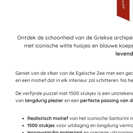
Speelgoed voor de allerkleinsten
Rammelaars, bijtringen en fopspenen
Interactieve speelgoed
Puzzels, hamerspeelgoed en blokken
Knuffeldoekjes en tutteldoekjes
Ontdek de schoonheid van de Griekse archipel
Loop- en trekspeelgoed
met iconische witte huisjes en blauwe koepe
+
Meer tonen
levend
Badspeelgoed
Geniet van de sfeer van de Egeïsche Zee met een ged
en een motief dat in elk interieur zal schitteren. Na 
De verfijnde puzzel met 1500 stukjes is een uitstek
van
langdurig plezier
en een
perfecte passing van d
Realistisch motief
van het iconische Santorini 
1500 stukjes
voor uitdaging en langdurig verm
Hoogwaardig materiaal
en precieze uitsparin