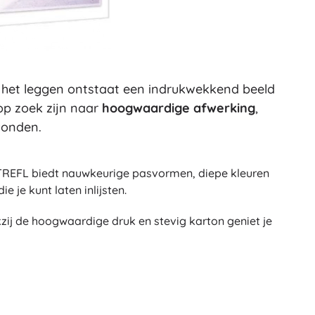
Wapens
Pistolen
Zwaarden en dolken
Waterpistolen
Bogen
a het leggen ontstaat een indrukwekkend beeld
Kruisbogen
 op zoek zijn naar
hoogwaardige afwerking
,
+
Meer tonen
vonden.
Kinderkleding
n TREFL biedt nauwkeurige pasvormen, diepe kleuren
 je kunt laten inlijsten.
Babykleding
T-shirts
zij de hoogwaardige druk en stevig karton geniet je
Schoenen
Sweaters en truien
Sokken en panty’s
+
Meer tonen