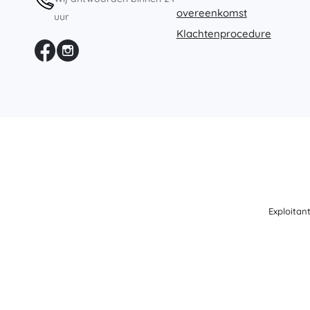
overeenkomst
uur
Klachtenprocedure
Exploitan