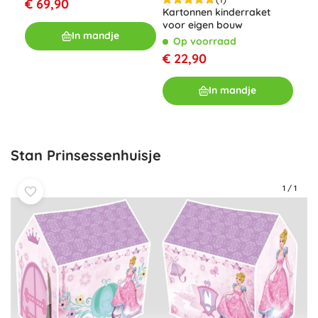
€ 
€ 69,90
Kartonnen kinderraket
voor eigen bouw
In mandje
Op voorraad
€ 22,90
In mandje
Stan Prinsessenhuisje
1
/
1