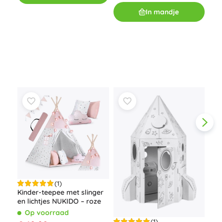
dec
In mandje
O
€ 8
(1)
Kind
Kinder-teepee met slinger
NUK
en lichtjes NUKIDO – roze
ster
O
Op voorraad
(1)