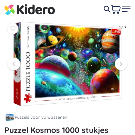
In
In
6,90 €
mandje
mandje
1
/
3
Puzzels voor volwassenen
Puzzel Kosmos 1000 stukjes