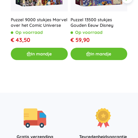
Puzzel 9000 stukjes Marvel
Puzzel 13500 stukjes
over het Comic Universe
Gouden Eeuw Disney
Op voorraad
Op voorraad
€ 43,50
€ 59,90
Puz
van
Pot
O
In mandje
In mandje
€ 
Gratis verzending
Tevredenheidsgarantie