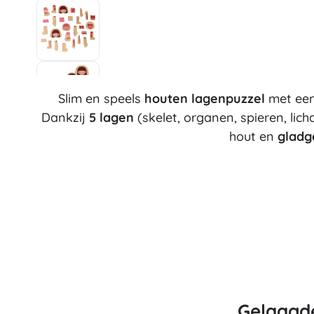
Speelgoed voor de allerkleinsten
Rammelaars, bijtringen en fopspenen
Interactieve speelgoed
Puzzels, hamerspeelgoed en blokken
Knuffeldoekjes en tutteldoekjes
Slim en speels
houten lagenpuzzel
met een 
Loop- en trekspeelgoed
Dankzij
5 lagen
(skelet, organen, spieren, lic
+
Meer tonen
hout en
gladg
Badspeelgoed
Gelaagd