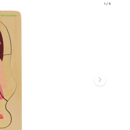
Art
1
/
9
Knuffels
Pluche figuren uit films en sprookjes
Interactieve knuffels
One Piece
Hangers
Knuffels en tutdoekjes voor de allerkleinsten
+
Meer tonen
Gabby’s Poppenhuis
Poppen en baby’s
Poppen
Avatar
Accessoires voor baby’s
Baby’s
Accessoires voor poppen
Stoffen poppen
+
Meer tonen