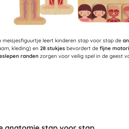
Uitrusting voor kinderen
Veiligheid
Voeden en borstvoeding
Koupání
Kinderwagens
meisjesfiguurtje leert kinderen stap voor stap de
an
Slaap
haam, kleding) en
28 stukjes
bevordert de
fijne motor
+
Meer tonen
eslepen randen
zorgen voor veilig spel in de geest 
Elektronisch speelgoed
Afstandsbedienbare speelgoed
Spelconsoles
Drones
Kijk op
Microscopen en telescopen
+
Meer tonen
e anatomie stap voor stap