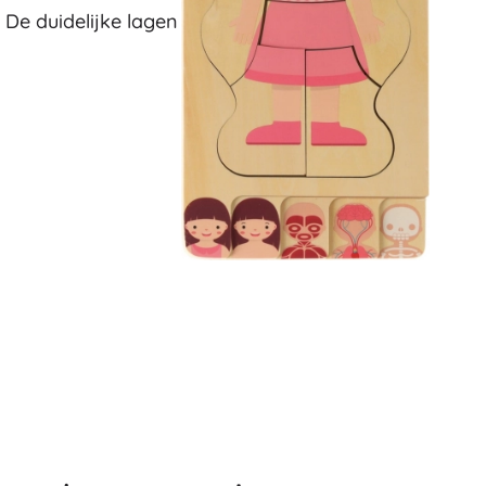
 De duidelijke lagen
Voor meisjes
Sieraden
Handtasjes
Sieradendoosjes