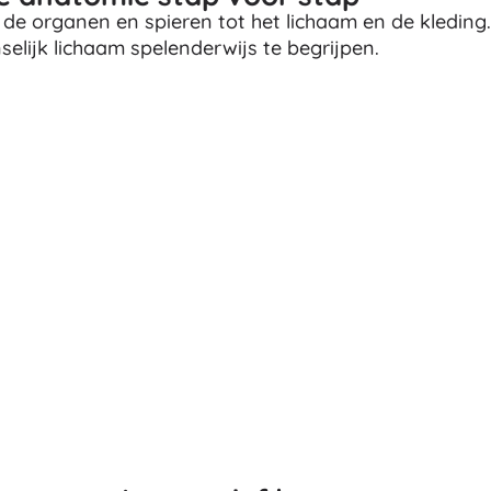
a de organen en spieren tot het lichaam en de kleding.
Boeken
elijk lichaam spelenderwijs te begrijpen.
Werk- en doeboekjes
Voor de allerkleinsten
Boekaccessoires
Ansichtkaarten
Voor kleine vertellers
+
Meer tonen
Winkelinrichting