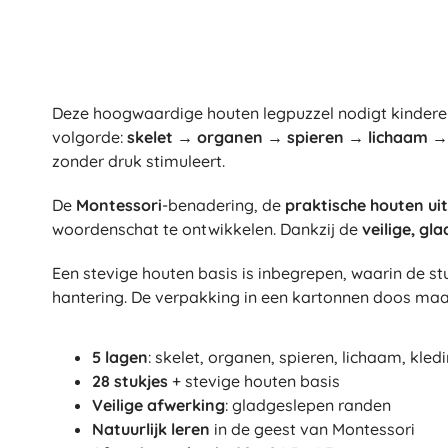
Deze hoogwaardige houten legpuzzel nodigt kinderen
volgorde:
skelet → organen → spieren → lichaam →
zonder druk stimuleert.
De
Montessori
-benadering, de
praktische houten ui
woordenschat te ontwikkelen. Dankzij de
veilige, g
Een stevige houten basis is inbegrepen, waarin de st
hantering. De verpakking in een kartonnen doos ma
5 lagen
: skelet, organen, spieren, lichaam, kled
28 stukjes
+ stevige houten basis
Veilige afwerking
: gladgeslepen randen
Natuurlijk leren
in de geest van Montessori