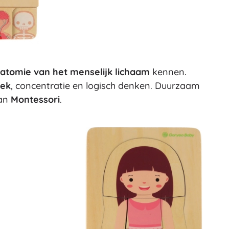
Wapens
Pistolen
Zwaarden en dolken
Waterpistolen
Bogen
atomie van het menselijk lichaam
kennen.
Kruisbogen
iek
, concentratie en logisch denken. Duurzaam
+
Meer tonen
van
Montessori
.
Kinderkleding
Babykleding
T-shirts
Schoenen
Sweaters en truien
Sokken en panty’s
+
Meer tonen