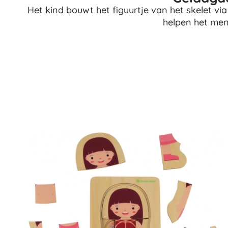
Het kind bouwt het figuurtje van het skelet vi
Accessoires
helpen het mens
Batterijen
Vervangende onderdelen
Pompjes
Cadeaubonnen