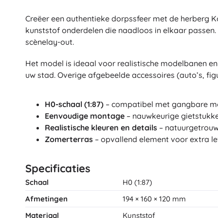
Architecture
Auto’s
Creëer een authentieke dorpssfeer met de herberg Ko
Op afstand bestuurbaar
kunststof onderdelen die naadloos in elkaar passen. 
scènelay-out.
Treinen
Dots
Boerderijvoertuigen
Het model is ideaal voor realistische modelbanen e
Integraal Hulpverleningssysteem
uw stad. Overige afgebeelde accessoires (auto’s, fig
+
Meer tonen
Batman
H0-schaal (1:87)
– compatibel met gangbare mo
Feestjes en vieringen
Eenvoudige montage
– nauwkeurige gietstukke
Realistische kleuren en details
– natuurgetrouw
Feestjes
Vidiyo
Zomerterras
– opvallend element voor extra l
Kostuums
Accessoires voor kostuums
Specificaties
Halloween
Frozen
Pasen
Schaal
H0 (1:87)
Afmetingen
194 × 160 × 120 mm
Materiaal
Kunststof