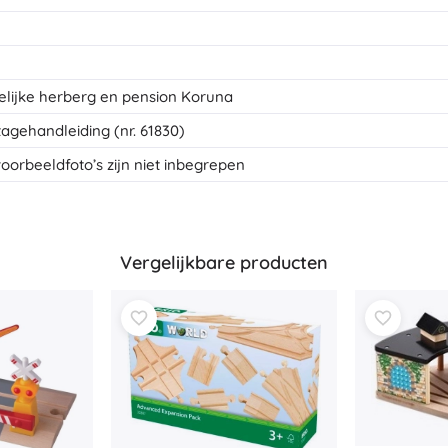
Uitrusting voor kinderen
Veiligheid
Voeden en borstvoeding
lijke herberg en pension Koruna
Koupání
Kinderwagens
agehandleiding (nr. 61830)
Slaap
oorbeeldfoto’s zijn niet inbegrepen
+
Meer tonen
Elektronisch speelgoed
Vergelijkbare producten
Afstandsbedienbare speelgoed
Spelconsoles
Drones
Kijk op
Microscopen en telescopen
+
Meer tonen