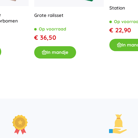
Boeken
Station
e
Grote railsset
Werk- en doeboekjes
oorbomen
Op voorra
Voor de allerkleinsten
Op voorraad
€ 22,90
Boekaccessoires
€ 36,50
Ansichtkaarten
In man
Voor kleine vertellers
In mandje
+
Meer tonen
Winkelinrichting