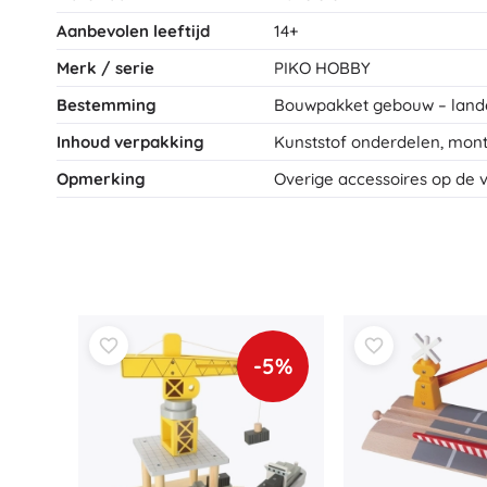
Speelgoed voor de allerkleinsten
Aanbevolen leeftijd
14+
Rammelaars, bijtringen en fopspenen
Merk / serie
PIKO HOBBY
Interactieve speelgoed
Bestemming
Bouwpakket gebouw – lande
Puzzels, hamerspeelgoed en blokken
Loop- en trekspeelgoed
Inhoud verpakking
Kunststof onderdelen, mont
Knuffeldoekjes en tutteldoekjes
Opmerking
Overige accessoires op de v
+
Meer tonen
Badspeelgoed
-5%