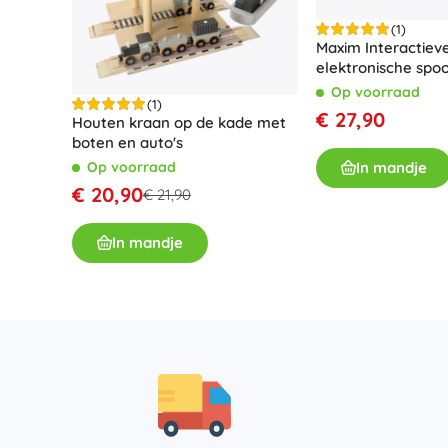
Accessoires
(1)
Maxim Interactiev
Batterijen
elektronische sp
Vervangende onderdelen
Op voorraad
(1)
Pompjes
€ 27,90
Houten kraan op de kade met
boten en auto's
Op voorraad
In mandje
€ 20,90
€ 21,90
In mandje
Cadeaubonnen