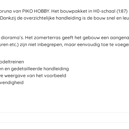
Bluey
Buitenspellen
runa van PIKO HOBBY. Het bouwpakket in H0-schaal (1:87) va
Voertuigen voor kinderen
Dankzij de overzichtelijke handleiding is de bouw snel en le
Zandspeelgoed
Jurassic World
Waterspeelgoed
n diorama’s. Het zomerterras geeft het gebouw een aangena
Bellenblaas
uren etc.) zijn niet inbegrepen, maar eenvoudig toe te voege
+
Meer tonen
DC
deltreinen
Poppen en baby’s
n en gedetailleerde handleiding
e weergave van het voorbeeld
Poppen
Wednesday
evendigheid
Accessoires voor baby’s
Baby’s
Accessoires voor poppen
Lord of the Rings
Stoffen poppen
+
Meer tonen