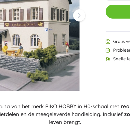
Ninjago
PAW Patrol
Harry Potter
Disney
Disney Lilo & Stitch
Minecraft
Minecraft
Gratis v
+
Meer tonen
Problee
DREAMZzz
Snelle l
Zakjes en gymtassen
Figurines
Dierenfiguren
Sprookjes- en filmfiguren
Classic
Dinosaurussen figuren
Koffertjes
Robotfiguren
Playmobil
runa van het merk PIKO HOBBY in H0-schaal met
rea
Fortnite
+
Meer tonen
etdelen en de meegeleverde handleiding. Inclusief
zo
leven brengt.
Buitenspeelgoed