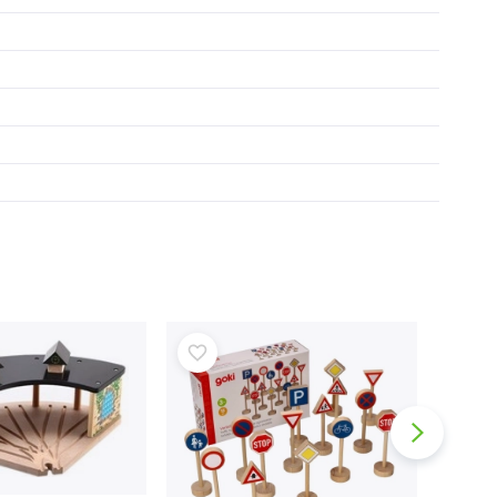
Wapens
Pistolen
Zwaarden en dolken
Waterpistolen
Bogen
Kruisbogen
+
Meer tonen
Kinderkleding
Babykleding
T-shirts
Schoenen
Sweaters en truien
Sokken en panty’s
+
Meer tonen