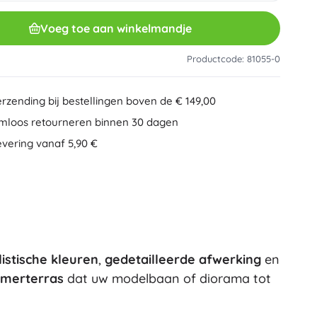
Overig
Creatief speelgoed
Voeg toe aan winkelmandje
Schilderen
Muzikale speelgoed
Productcode: 81055-0
Anti-stress speelgoed
Speed Champions
Educatief speelgoed
erzending bij bestellingen boven de € 149,00
+
Meer tonen
mloos retourneren binnen 30 dagen
Minifiguurtjes
evering vanaf 5,90 €
Mappen voor schriften
Gezelschapsspellen en puzzels
Puzzels
Bordspellen
Ideas
Hersenkrakers
Globes
Kaartspellen
Partyspellen
listische kleuren
,
gedetailleerde afwerking
en
Wicked (De Heks)
+
Meer tonen
merterras
dat uw modelbaan of diorama tot
Pluchen speelgoed