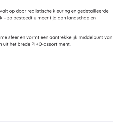
Art
Knuffels
lt op door realistische kleuring en gedetailleerde
Pluche figuren uit films en sprookjes
uk – zo besteedt u meer tijd aan landschap en
Interactieve knuffels
One Piece
Hangers
me sfeer en vormt een aantrekkelijk middelpunt van
Knuffels en tutdoekjes voor de allerkleinsten
n uit het brede PIKO-assortiment.
+
Meer tonen
Gabby’s Poppenhuis
Kinderkamer
Decoraties
Avatar
Nachtlampjes en projectoren
Opbergruimte
Skippers en wipdieren
Tenten en huisjes
+
Meer tonen