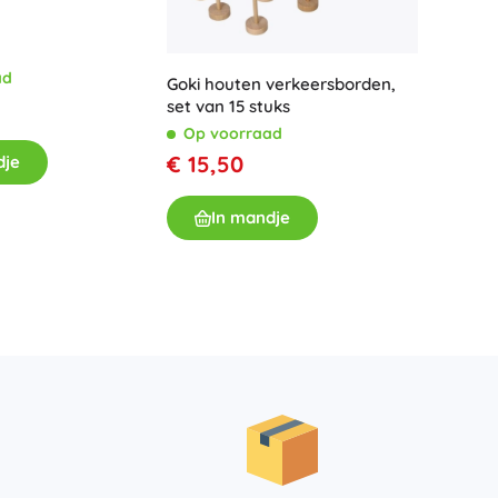
Voor meisjes
Sieraden
ad
Goki houten verkeersborden,
Handtasjes
Maxim g
set van 15 stuks
Sieradendoosjes
deuren
Op voorraad
Op v
€ 15,50
dje
€ 41,
In mandje
I