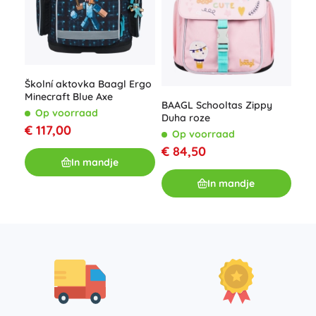
Baa
rac
en 
O
Školní aktovka Baagl Ergo
Minecraft Blue Axe
€ 1
BAAGL Schooltas Zippy
Op voorraad
Duha roze
€ 117,00
Op voorraad
€ 84,50
In mandje
In mandje