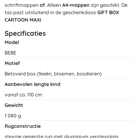
schriftmappen
af
. Alleen
A4-mappen
zijn geschikt. De
tas past uitsluitend in de geschenkdoos
GIFT BOX
CARTOON MAXI
.
Specificaties
Model
BEBE
Motief
Betoverd bos (feeën, bloemen, bosdieren)
Aanbevolen lengte kind
vanaf ca. 110 cm
Gewicht
1 080 g
Rugconstructie
stevige geperste rug met aluminium versteviging