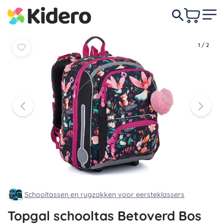
In
In
99,90 €
mandje
mandje
1
/
2
Schooltassen en rugzakken voor eersteklassers
Topgal schooltas Betoverd Bos