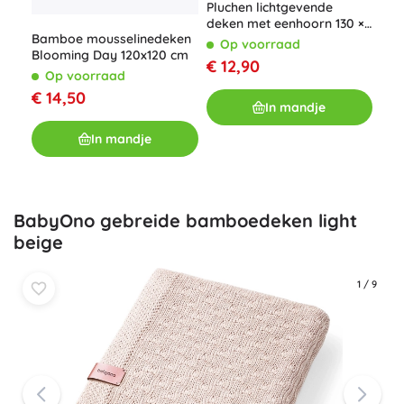
Pluchen lichtgevende
Lic
deken met eenhoorn 130 ×
dek
Bamboe mousselinedeken
150 cm roze
Op voorraad
100
O
Blooming Day 120x120 cm
€ 12,90
€ 5
Op voorraad
€ 14,50
In mandje
In mandje
BabyOno gebreide bamboedeken light
beige
1
/
9