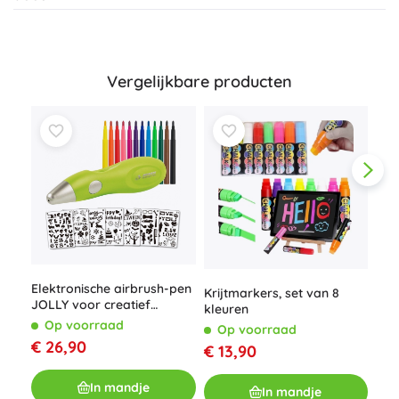
Vergelijkbare producten
Elektronische airbrush-pen
Krijtmarkers, set van 8
Set
JOLLY voor creatief
kleuren
Scri
schilderen
Op voorraad
Op voorraad
O
€ 26,90
€ 13,90
€ 1
In mandje
In mandje