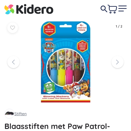
In
In
4,80 €
mandje
mandje
1
/
2
Stiften
Blaasstiften met Paw Patrol-