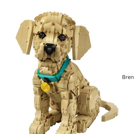
Speelgoed voor de allerkleinsten
Rammelaars, bijtringen en fopspenen
Interactieve speelgoed
Puzzels, hamerspeelgoed en blokken
Knuffeldoekjes en tutteldoekjes
Loop- en trekspeelgoed
+
Meer tonen
Badspeelgoed
Bren