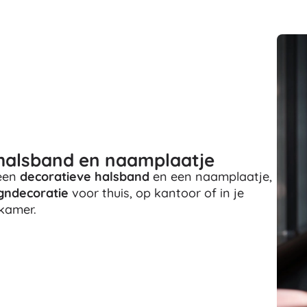
Boeken
Werk- en doeboekjes
Voor de allerkleinsten
Boekaccessoires
Ansichtkaarten
Voor kleine vertellers
+
Meer tonen
t halsband en naamplaatje
Winkelinrichting
 een
decoratieve halsband
en een naamplaatje,
gndecoratie
voor thuis, op kantoor of in je
kamer.