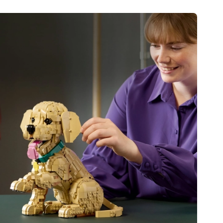
Art
Knuffels
Pluche figuren uit films en sprookjes
Interactieve knuffels
One Piece
Hangers
Knuffels en tutdoekjes voor de allerkleinsten
+
Meer tonen
Gabby’s Poppenhuis
Kinderkamer
Decoraties
Avatar
Nachtlampjes en projectoren
Opbergruimte
Skippers en wipdieren
Tenten en huisjes
+
Meer tonen