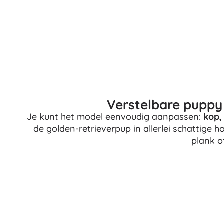
Architecture
Auto’s
Op afstand bestuurbaar
Treinen
Dots
Boerderijvoertuigen
Integraal Hulpverleningssysteem
+
Meer tonen
Batman
Verstelbare puppy
Feestjes en vieringen
Je kunt het model eenvoudig aanpassen:
kop,
de golden-retrieverpup in allerlei schattige 
Feestjes
Vidiyo
plank o
Kostuums
Accessoires voor kostuums
Halloween
Frozen
Pasen