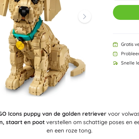
Ninjago
PAW Patrol
Harry Potter
Disney
Disney Lilo & Stitch
Speed Champions
Minecraft
Gratis v
+
Meer tonen
Problee
DREAMZzz
Snelle l
Zakjes en gymtassen
Figurines
Dierenfiguren
Sprookjes- en filmfiguren
Classic
Dinosaurussen figuren
Koffertjes
Robotfiguren
Playmobil
GO Icons puppy van de golden retriever
voor volwas
Fortnite
+
Meer tonen
n, staart en poot
verstellen om schattige poses en e
en een roze tong.
Buitenspeelgoed