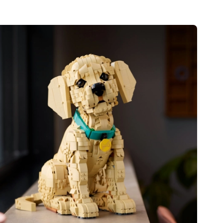
Voor meisjes
Sieraden
Handtasjes
Sieradendoosjes