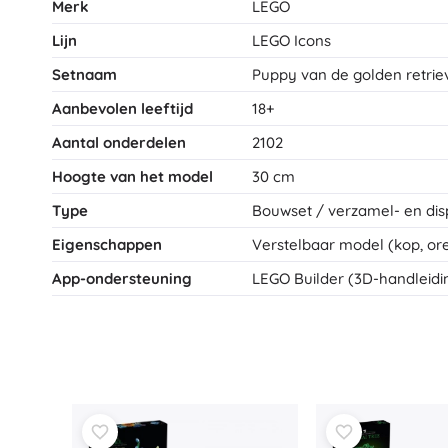
Merk
LEGO
Lijn
LEGO Icons
Setnaam
Puppy van de golden retrie
Aanbevolen leeftijd
18+
Aantal onderdelen
2102
Hoogte van het model
30 cm
Type
Bouwset / verzamel- en di
Eigenschappen
Verstelbaar model (kop, or
App-ondersteuning
LEGO Builder (3D-handleidi