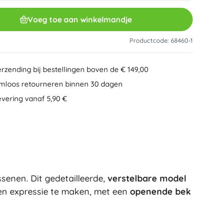
Overig
Creatief speelgoed
Voeg toe aan winkelmandje
Schilderen
Muzikale speelgoed
Productcode: 68460-1
Anti-stress speelgoed
Minecraft
Educatief speelgoed
erzending bij bestellingen boven de € 149,00
+
Meer tonen
mloos retourneren binnen 30 dagen
Minifiguurtjes
evering vanaf 5,90 €
Mappen voor schriften
Gezelschapsspellen en puzzels
Puzzels
Bordspellen
Ideas
Hersenkrakers
Globes
Kaartspellen
Partyspellen
senen. Dit gedetailleerde,
verstelbare model
Wicked (De Heks)
+
Meer tonen
en expressie te maken, met een
openende bek
Pluchen speelgoed