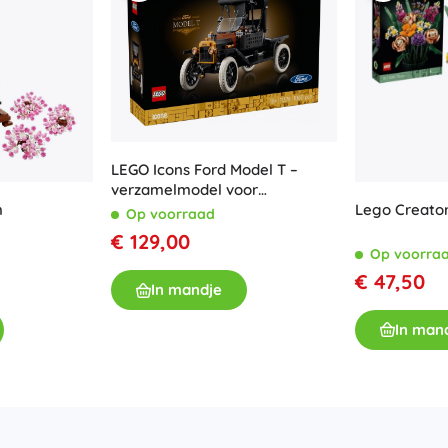
LEGO Icons Ford Model T –
verzamelmodel voor
m
Lego Creato
volwassenen
Op voorraad
€ 129,00
Op voorra
€ 47,50
In mandje
In man