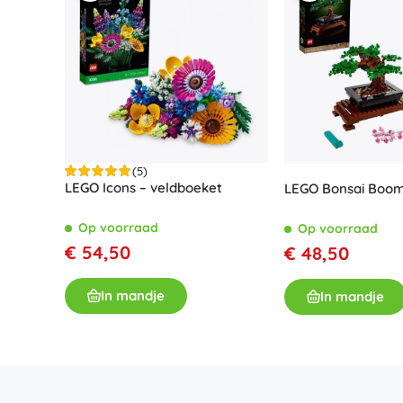
(5)
LEGO Icons – veldboeket
LEGO Bonsai Boo
Op voorraad
Op voorraad
€ 54,50
€ 48,50
In mandje
In mandje