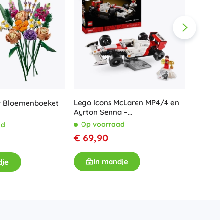
Lego Icons McLaren MP4/4 en
r Bloemenboeket
LEGO® I
Ayrton Senna –
fontein
verzamelraceauto voor
Op voorraad
ad
Op v
volwassenen
€ 69,90
€ 89,
In mandje
dje
I