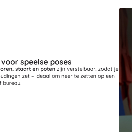
Bluey
Buitenspellen
Voertuigen voor kinderen
Zandspeelgoed
Jurassic World
Waterspeelgoed
Bellenblaas
+
Meer tonen
DC
 voor speelse poses
Poppen en baby’s
 oren, staart en poten
zijn verstelbaar, zodat je
houdingen zet – ideaal om neer te zetten op een
Poppen
Wednesday
f bureau.
Accessoires voor baby’s
Baby’s
Accessoires voor poppen
Lord of the Rings
Stoffen poppen
+
Meer tonen