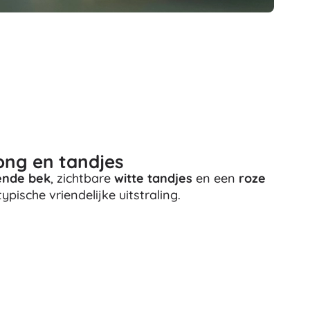
Wapens
Pistolen
Zwaarden en dolken
Waterpistolen
Bogen
Kruisbogen
+
Meer tonen
ong en tandjes
Kinderkleding
ende bek
, zichtbare
witte tandjes
en een
roze
Babykleding
ypische vriendelijke uitstraling.
T-shirts
Schoenen
Sweaters en truien
Sokken en panty’s
+
Meer tonen