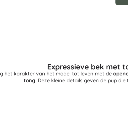
Uitrusting voor kinderen
Veiligheid
Voeden en borstvoeding
Koupání
Kinderwagens
Slaap
+
Meer tonen
Expressieve bek met t
Elektronisch speelgoed
g het karakter van het model tot leven met de
open
Afstandsbedienbare speelgoed
tong
. Deze kleine details geven de pup die t
Spelconsoles
Drones
Kijk op
Microscopen en telescopen
+
Meer tonen