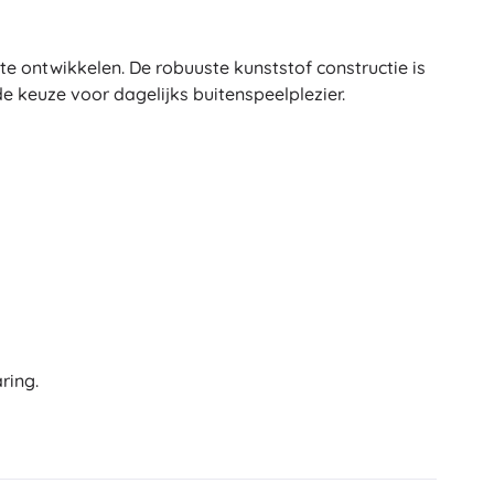
Wapens
Pistolen
e ontwikkelen. De robuuste kunststof constructie is
Zwaarden en dolken
e keuze voor dagelijks buitenspeelplezier.
Waterpistolen
Bogen
Kruisbogen
+
Meer tonen
Kinderkleding
Babykleding
T-shirts
Schoenen
ring.
Sweaters en truien
Sokken en panty’s
+
Meer tonen