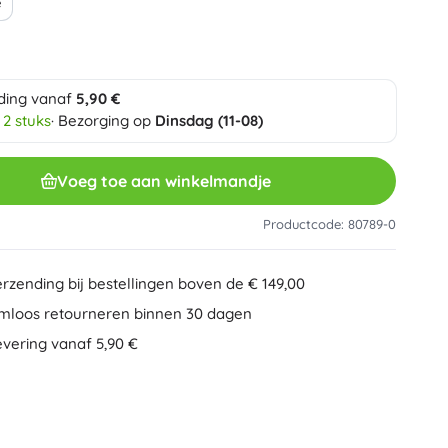
e
Overig
Creatief speelgoed
Schilderen
Muzikale speelgoed
ding vanaf
5,90 €
Anti-stress speelgoed
Speed Champions
 2 stuks
· Bezorging op
Dinsdag (11-08)
Educatief speelgoed
+
Meer tonen
Voeg toe aan winkelmandje
Minifiguurtjes
Mappen voor schriften
Gezelschapsspellen en puzzels
Productcode: 80789-0
Puzzels
Bordspellen
erzending bij bestellingen boven de € 149,00
Ideas
Hersenkrakers
Globes
mloos retourneren binnen 30 dagen
Kaartspellen
evering vanaf 5,90 €
Partyspellen
Wicked (De Heks)
+
Meer tonen
Pluchen speelgoed