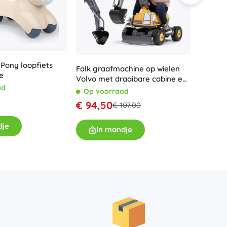
 Pony loopfiets
Falk graafmachine op wielen
EVO ele
e
Volvo met draaibare cabine en
JCB me
ad
graafbak
Op voorraad
Op v
€ 94,50
€ 99,
€ 107,00
dje
In mandje
I