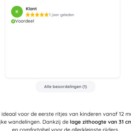
Bluey
Klant
Buitenspellen
K
1 jaar geleden
Voertuigen voor kinderen
Voordeel
Zandspeelgoed
Jurassic World
Waterspeelgoed
Bellenblaas
+
Meer tonen
DC
Poppen en baby’s
Poppen
Wednesday
Accessoires voor baby’s
Alle beoordelingen
(
1
)
Baby’s
Accessoires voor poppen
Lord of the Rings
Stoffen poppen
is ideaal voor de eerste ritjes van kinderen vanaf 1
+
Meer tonen
jke wandelingen. Dankzij de
lage zithoogte van 31 c
en comfortabel voor de allerkleinste rijders.