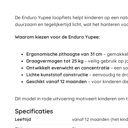
Speelgoed voor de allerkleinsten
Rammelaars, bijtringen en fopspenen
De Enduro Yupee loopfiets helpt kinderen op een natu
Interactieve speelgoed
duurzaam en tegelijkertijd licht, wat het hanteren vo
Puzzels, hamerspeelgoed en blokken
Knuffeldoekjes en tutteldoekjes
Waarom kiezen voor de Enduro Yupee:
Loop- en trekspeelgoed
+
Meer tonen
Ergonomische zithoogte van 31 cm
– gemakkeli
Draagvermogen tot 25 kg
– veilig gebruik op jo
Ontwikkelt evenwicht en concentratie
– een so
Badspeelgoed
Lichte kunststof constructie
– eenvoudig te dr
Geschikt vanaf 12 maanden
– voor kinderen die
Dit model in rode uitvoering motiveert kinderen om 
Specificaties
Leeftijd
vanaf 12 maanden (het kind