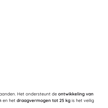
Art
Knuffels
Pluche figuren uit films en sprookjes
Interactieve knuffels
One Piece
Hangers
Knuffels en tutdoekjes voor de allerkleinsten
+
Meer tonen
Gabby’s Poppenhuis
Kinderkamer
Decoraties
Avatar
Nachtlampjes en projectoren
Opbergruimte
Skippers en wipdieren
Tenten en huisjes
2 maanden. Het ondersteunt de
ontwikkeling van
+
Meer tonen
m
en het
draagvermogen tot 25 kg
is het veilig