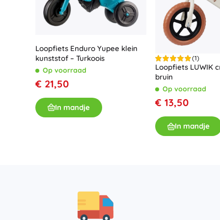
Loopfiets Enduro Yupee klein
kunststof – Turkoois
(1)
Loopfiets LUWIK c
Op voorraad
bruin
€ 21,50
Op voorraad
€ 13,50
In mandje
In mandje