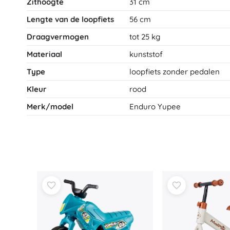
Zithoogte
31 cm
Accessoires
Lengte van de loopfiets
56 cm
Batterijen
Draagvermogen
tot 25 kg
Vervangende onderdelen
Materiaal
kunststof
Pompjes
Type
loopfiets zonder pedalen
Kleur
rood
Merk/model
Enduro Yupee
Cadeaubonnen