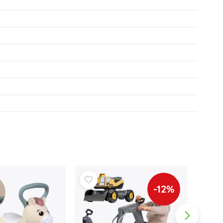
Voor meisjes
Sieraden
Handtasjes
Sieradendoosjes
-12%