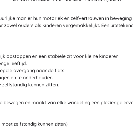
Uitrusting voor kinderen
Veiligheid
urlijke manier hun motoriek en zelfvertrouwen in beweging t
Voeden en borstvoeding
or zowel ouders als kinderen vergemakkelijkt. Een uitstekend
Koupání
Slaap
Kinderwagens
+
Meer tonen
jk opstappen en een stabiele zit voor kleine kinderen.
nge leeftijd.
epele overgang naar de fiets.
Elektronisch speelgoed
agen en te onderhouden.
Afstandsbedienbare speelgoed
 zelfstandig kunnen zitten.
Spelconsoles
Drones
te bewegen en maakt van elke wandeling een plezierige erva
Kijk op
Microscopen en telescopen
+
Meer tonen
 moet zelfstandig kunnen zitten)