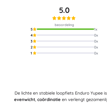
Architecture
5.0
Auto’s
Op afstand bestuurbaar
Treinen
Dots
beoordeling
Boerderijvoertuigen
5
1
x
Integraal Hulpverleningssysteem
4
0
x
+
Meer tonen
3
0
x
Batman
2
0
x
1
0
x
Feestjes en vieringen
Feestjes
Vidiyo
Kostuums
Accessoires voor kostuums
Halloween
Frozen
Pasen
De lichte en stabiele loopfiets Enduro Yupee 
evenwicht
,
coördinatie
en verlengt gezamenli