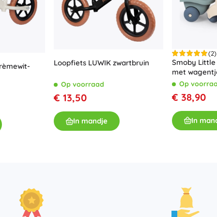
(2)
Smoby Little
Loopfiets LUWIK zwartbruin
rèmewit-
met wagentj
Op voorra
Op voorraad
€ 38,90
€ 13,50
In man
In mandje