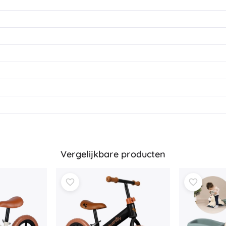
Boeken
Werk- en doeboekjes
Voor de allerkleinsten
Boekaccessoires
Ansichtkaarten
Voor kleine vertellers
+
Meer tonen
Winkelinrichting
Vergelijkbare producten