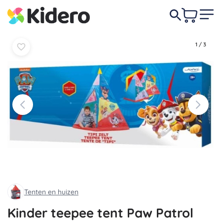
In
In
23,50 €
mandje
mandje
1
/
3
Tenten en huizen
Kinder teepee tent Paw Patrol