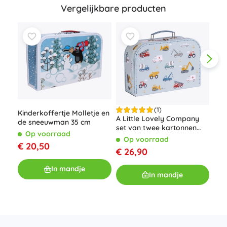
Vergelijkbare producten
(1)
Kinderkoffertje Molletje en
A Little Lovely Company
de sneeuwman 35 cm
set van twee kartonnen
Kin
Op voorraad
kinderkoffertjes met
de 
Op voorraad
€ 20,50
bosdierenmotief –
O
€ 26,90
Voertuigen
€ 1
In mandje
In mandje