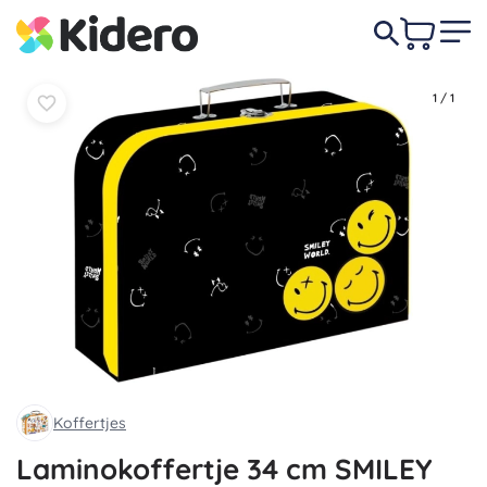
In
In
11,90 €
mandje
mandje
1
/
1
Koffertjes
Laminokoffertje 34 cm SMILEY