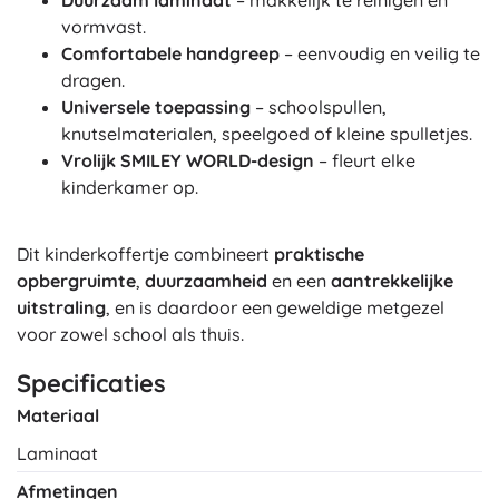
Duurzaam laminaat
– makkelijk te reinigen en
vormvast.
Comfortabele handgreep
– eenvoudig en veilig te
dragen.
Universele toepassing
– schoolspullen,
knutselmaterialen, speelgoed of kleine spulletjes.
Vrolijk SMILEY WORLD-design
– fleurt elke
kinderkamer op.
Dit kinderkoffertje combineert
praktische
opbergruimte
,
duurzaamheid
en een
aantrekkelijke
uitstraling
, en is daardoor een geweldige metgezel
voor zowel school als thuis.
Specificaties
Materiaal
Laminaat
Afmetingen