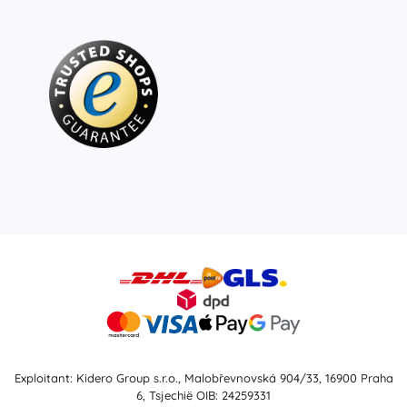
Exploitant: Kidero Group s.r.o., Malobřevnovská 904/33, 16900 Praha
6, Tsjechië OIB: 24259331