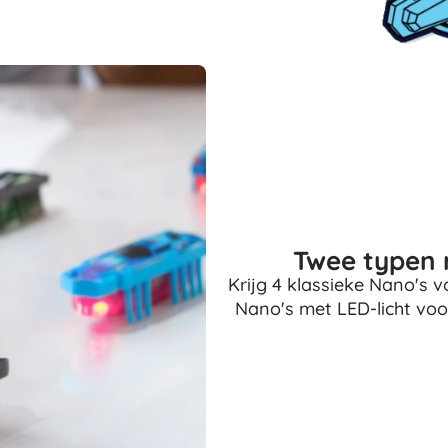
Uitrusting voor kinderen
Veiligheid
Voeden en borstvoeding
Koupání
Slaap
Kinderwagens
+
Meer tonen
Elektronisch speelgoed
Twee typen 
Afstandsbedienbare speelgoed
Krijg 4 klassieke Nano's 
Spelconsoles
Nano's met LED-licht voo
Drones
Kijk op
Microscopen en telescopen
+
Meer tonen