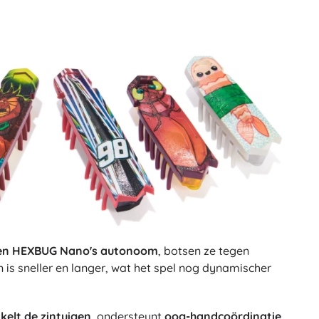
Voor meisjes
Sieraden
Handtasjes
Sieradendoosjes
n HEXBUG Nano's autonoom
, botsen ze tegen
 is sneller en langer, wat het spel nog dynamischer
kkelt de zintuigen
, ondersteunt
oog-handcoördinatie