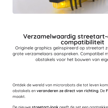
Accessoires
Batterijen
Vervangende onderdelen
Pompjes
Verzamelwaardig streetart
compatibiliteit
Originele graphics geïnspireerd op streetart z
grote verzamelaars aanspreken. Compatibel
obstakels voor het bouwen van eig
Cadeaubonnen
Ontdek de wereld van microrobots die tot leven kome
obstakels en
veranderen ze direct van richting
. De
F
maakt.
De nieuwe
streetart-look
geeft de set een aantrekke