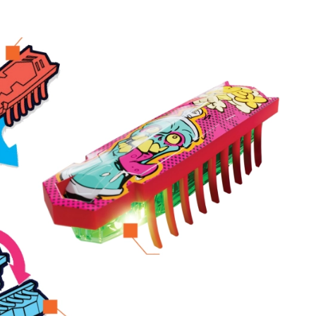
Art
Knuffels
Pluche figuren uit films en sprookjes
Interactieve knuffels
One Piece
Hangers
Knuffels en tutdoekjes voor de allerkleinsten
+
Meer tonen
Gabby’s Poppenhuis
Kinderkamer
Decoraties
Avatar
Nachtlampjes en projectoren
Opbergruimte
Skippers en wipdieren
Tenten en huisjes
+
Meer tonen