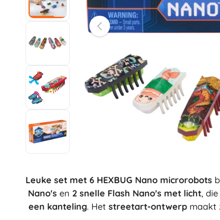
Mappen en ordners
Star Wars
Ravensburger
Agenda’s
Clementoni
Standaards en opbergruimte
Trefl
Perforators en nietmachines
Baagl
Harry Potter
Kleine benodigdheden
Small Foot
+
+
Meer tonen
Meer tonen
Super Mario
Broodtrommels
Bouwsets
Kunststof bouwsets
Houten bouwsets
Animal Crossing
Magnetische bouwsets
Portemonnees
Knikkerbanen
Schroefbare bouwsets
Leuke set met 6 HEXBUG Nano microrobots
b
Sonic the Hedgehog
+
Meer tonen
Nano's
en
2 snelle Flash Nano's met licht
, di
een kanteling
. Het
streetart-ontwerp
maakt z
Auto’s, treinen, vliegtuigen, boten