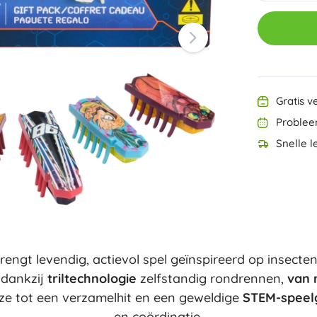
Ninjago
Harry Potter
PAW Patrol
Disney
Disney Lilo & Stitch
Minecraft
Minecraft
Gratis v
+
Meer tonen
Problee
DREAMZzz
Snelle l
Zakjes en gymtassen
Figurines
Dierenfiguren
Sprookjes- en filmfiguren
Classic
Dinosaurussen figuren
Koffertjes
Robotfiguren
Playmobil
rengt levendig, actievol spel geïnspireerd op insecte
Fortnite
+
Meer tonen
e dankzij
triltechnologie
zelfstandig rondrennen,
van 
e tot een verzamelhit en een geweldige
STEM-speel
en coördinatie.
Buitenspeelgoed