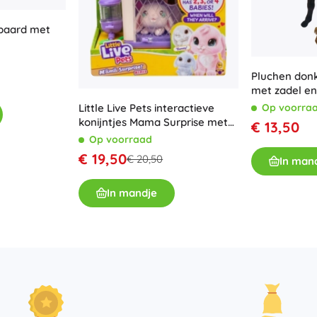
spaard met
Pluchen don
met zadel e
Little Live Pets interactieve
Op voorra
konijntjes Mama Surprise met
€ 13,50
verrassing
Op voorraad
€ 19,50
€ 20,50
In man
In mandje