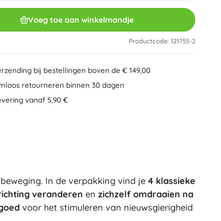
Overig
Creatief speelgoed
Voeg toe aan winkelmandje
Schilderen
Muzikale speelgoed
Productcode: 121755-2
Anti-stress speelgoed
Speed Champions
Educatief speelgoed
erzending bij bestellingen boven de € 149,00
+
Meer tonen
mloos retourneren binnen 30 dagen
Minifiguurtjes
evering vanaf 5,90 €
Mappen voor schriften
Gezelschapsspellen en puzzels
Puzzels
Bordspellen
Ideas
Hersenkrakers
Globes
Kaartspellen
Partyspellen
nbeweging. In de verpakking vind je
4 klassieke
Wicked (De Heks)
+
Meer tonen
richting veranderen
en
zichzelf omdraaien na
goed
voor het stimuleren van nieuwsgierigheid
Pluchen speelgoed