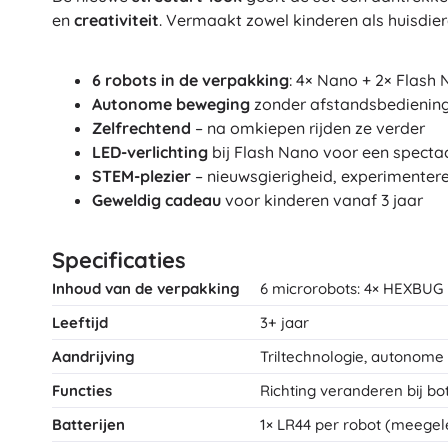
en
creativiteit
. Vermaakt zowel kinderen als huisdier
6 robots in de verpakking
: 4× Nano + 2× Flash 
Autonome beweging
zonder afstandsbedienin
Zelfrechtend
– na omkiepen rijden ze verder
LED-verlichting
bij Flash Nano voor een spectac
STEM-plezier
– nieuwsgierigheid, experimente
Geweldig cadeau
voor kinderen vanaf 3 jaar
Specificaties
Inhoud van de verpakking
6 microrobots: 4× HEXBUG 
Leeftijd
3+ jaar
Aandrijving
Triltechnologie, autonom
Functies
Richting veranderen bij bot
Batterijen
1× LR44 per robot (meegel