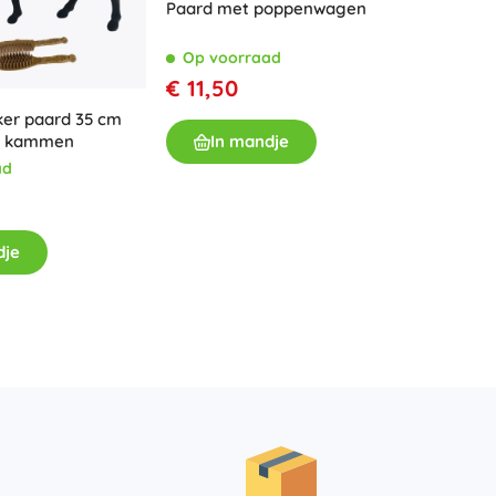
Paard met poppenwagen
Op voorraad
€ 11,50
ker paard 35 cm
Elektri
n kammen
In mandje
Winterr
ad
Op v
€ 12,
dje
I