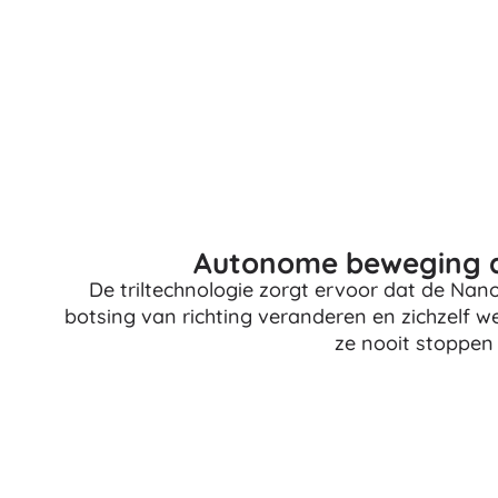
Architecture
Auto’s
Op afstand bestuurbaar
Treinen
Dots
Boerderijvoertuigen
Integraal Hulpverleningssysteem
+
Meer tonen
Batman
Feestjes en vieringen
Autonome beweging al
De triltechnologie zorgt ervoor dat de Nan
Feestjes
Vidiyo
botsing van richting veranderen en zichzelf 
Kostuums
ze nooit stoppen 
Accessoires voor kostuums
Halloween
Frozen
Pasen