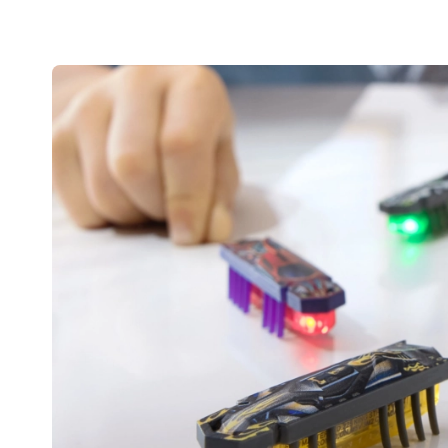
Speelgoed voor de allerkleinsten
Rammelaars, bijtringen en fopspenen
Interactieve speelgoed
Puzzels, hamerspeelgoed en blokken
Knuffeldoekjes en tutteldoekjes
Loop- en trekspeelgoed
+
Meer tonen
Badspeelgoed