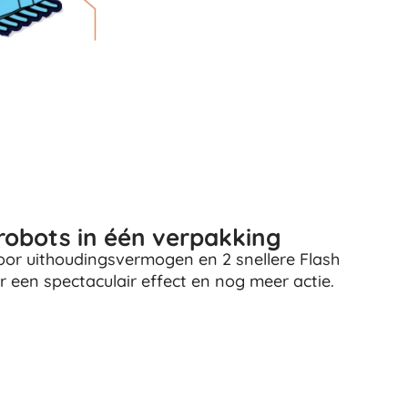
Wapens
Pistolen
Zwaarden en dolken
Waterpistolen
Bogen
Kruisbogen
+
Meer tonen
Kinderkleding
robots in één verpakking
Babykleding
voor uithoudingsvermogen en 2 snellere Flash
T-shirts
r een spectaculair effect en nog meer actie.
Schoenen
Sweaters en truien
Sokken en panty’s
+
Meer tonen