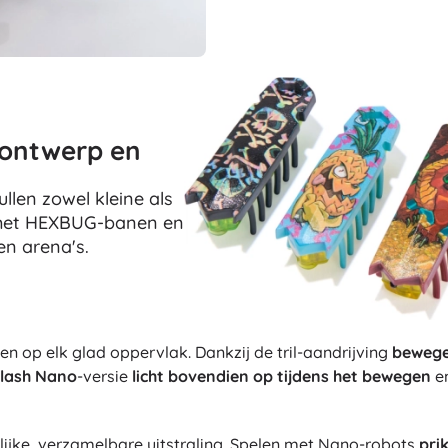
Boeken
Werk- en doeboekjes
Voor de allerkleinsten
Boekaccessoires
Ansichtkaarten
-ontwerp en
Voor kleine vertellers
+
Meer tonen
ullen zowel kleine als
 met HEXBUG-banen en
en arena's.
Winkelinrichting
n op elk glad oppervlak. Dankzij de tril-aandrijving
bewege
lash Nano
-versie
licht bovendien op tijdens het bewegen
en
lijke, verzamelbare uitstraling. Spelen met Nano-robots
pri